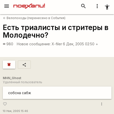
menu
search
more_vert
accessibility_new
Велопоходы (перенесено в События)
arrow_back
Есть триалисты и стритеры в
Молодечно?
980
Новое сообщение:
X-filer
6 Дек, 2005 02:50
visibility
arrow_downward
notifications_active
share
MHN_Ghost
Удалённый пользователь
собсна сабж
more_vert
favorite_border
10 Ноя, 2005 15:46