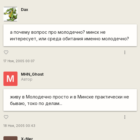
Dax
а почему вопрос про молодечно? минск не
интересует, или среда обитания именно молодечно?
more_vert
favorite_border
17 Ноя, 2005 00:07
MHN_Ghost
M
Автор
живу в Молодечно просто и в Минске практически не
бываю, токо по делам...
more_vert
favorite_border
18 Ноя, 2005 00:43
X-filer