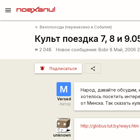
menu
Велопоходы (перенесено в События)
arrow_back
Культ поездка 7, 8 и 9
2 048
Новое сообщение:
Bobr
8 Май, 2006 2
visibility
notifications_active
share
Подписаться
М
Народ, давайте обсудим, к
хотелось посетить интерес
Versed
от Минска. Так сказать ку
Автор
http://globus.tut.by/ways.htm
unknown