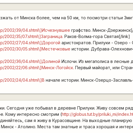
зжать от Минска более, чем на 50 км, то посмотри статьи Зми
ewsp/2002/39/04.shtml\]Исчезнувшее
графство. Минск-Дзержинск[/l
wsp/2002/35/07.shtml\]Заграница.
Раков-Волма-гора Святая[/link]
ewsp/2002/27/04.shtml\]Дорогой
аристократов. Прилуки - Озеро - С
ewsp/2002/30/05.shtml\]Местечковые
истории. Дубрава-Олехнови
ewsp/2002/36/04.shtml\]Долиной
Ислочи. Из мегаполиса в лесные д
wsp/2002/22/06.shtml\]Минск-Логойск.
Первый майорат, или Стра
wsp/2002/24/04.shtml\]В
начале истории. Минск-Озерцо-Заславль
ки. Сегодня уже побывал в деревне Прилуки. Живу совсем ряд
ое. Кому интересно смотрим (
http://globus.tut.by/priluki_mi/index.
диняйтесь, сам я живу в Курасовщине. На выходные планирую
Минск - Атолино. Места там знатные и траса хорошая и интер