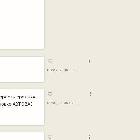
more_vert
favorite_border
6 Май, 2006 16:33
more_vert
favorite_border
корость средняя,
6 Май, 2006 20:30
ановке АВТОВАЗ
more_vert
favorite_border