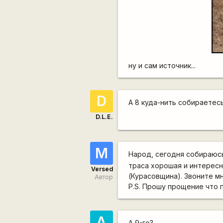
ну и сам источник...
D
А 8 куда-нить собираетес
D.L.E.
М
Народ, сегодня собираюсь
траса хорошая и интересн
Versed
(Курасовщина). Звоните м
Автор
P.S. Прошу прощение что 
A
А 9-го?