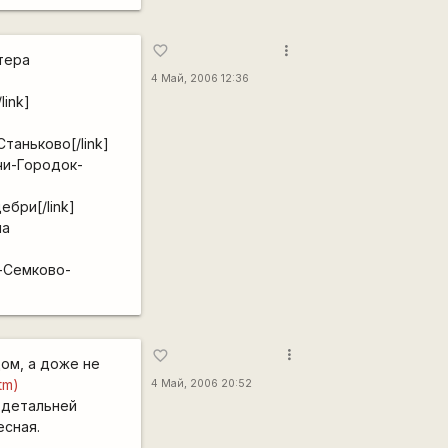
more_vert
favorite_border
тера
4 Май, 2006 12:36
ink]
таньково[/link]
чи-Городок-
ебри[/link]
на
-Семково-
more_vert
favorite_border
ом, а доже не
htm)
4 Май, 2006 20:52
 детальней
есная.