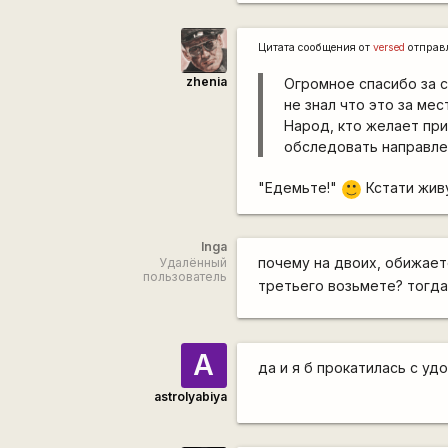
Цитата сообщения от
versed
отправ
zhenia
Огромное спасибо за с
не знал что это за ме
Народ, кто желает пр
обследовать направлен
"Едемьте!"
Кстати живу
:)
Inga
почему на двоих, обижае
Удалённый
пользователь
третьего возьмете? тогда
A
да и я б прокатилась с у
astrolyabiya