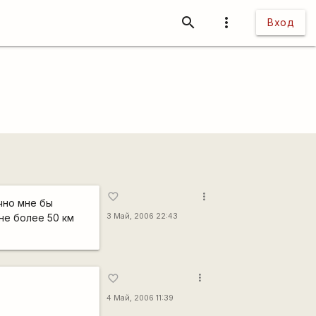
search
more_vert
Вход
more_vert
favorite_border
ично мне бы
 не более 50 км
3 Май, 2006 22:43
more_vert
favorite_border
4 Май, 2006 11:39