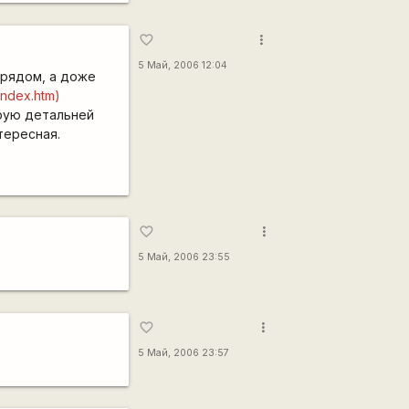
more_vert
favorite_border
5 Май, 2006 12:04
 рядом, а доже
/index.htm)
ирую детальней
тересная.
more_vert
favorite_border
5 Май, 2006 23:55
more_vert
favorite_border
5 Май, 2006 23:57