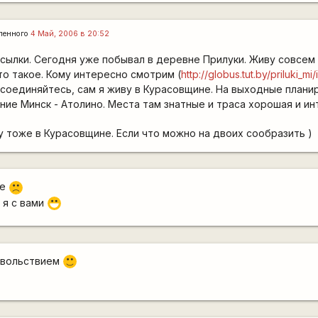
ленного
4 Май, 2006 в 20:52
сылки. Сегодня уже побывал в деревне Прилуки. Живу совсем
сто такое. Кому интересно смотрим (
http://globus.tut.by/priluki_mi
исоединяйтесь, сам я живу в Курасовщине. На выходные план
ие Минск - Атолино. Места там знатные и траса хорошая и ин
 тоже в Курасовщине. Если что можно на двоих сообразить )
те
:(
 я с вами
:D
довольствием
:)