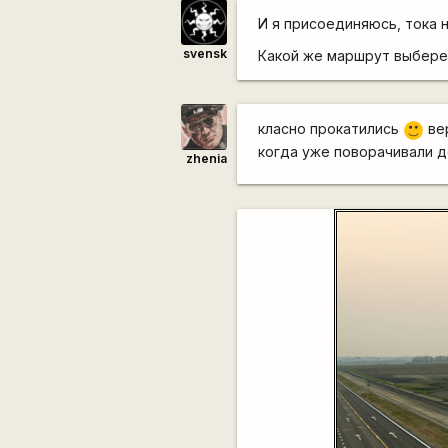
И я присоединяюсь, тока н
svensk
Какой же маршрут выбер
класно прокатились
вер
:)
когда уже поворачивали 
zhenia