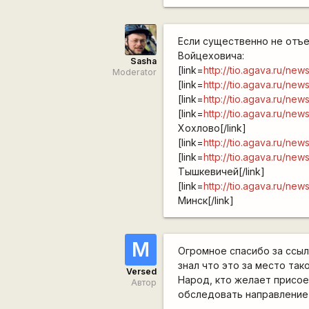
Если существенно не отъе
Войцеховича:
Sasha
[link=
http://tio.agava.ru/n
Moderator
[link=
http://tio.agava.ru/ne
[link=
http://tio.agava.ru/n
[link=
http://tio.agava.ru/n
Хохлово[/link]
[link=
http://tio.agava.ru/n
[link=
http://tio.agava.ru/ne
Тышкевичей[/link]
[link=
http://tio.agava.ru/ne
Минск[/link]
М
Огромное спасибо за ссыл
знал что это за место так
Versed
Народ, кто желает присое
Автор
обследовать направление 