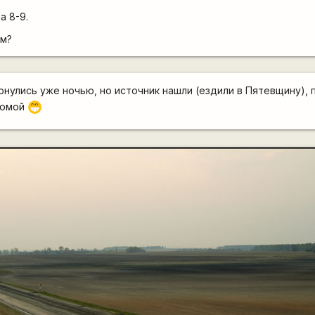
а 8-9.
ем?
нулись уже ночью, но источник нашли (ездили в Пятевщину), 
домой
;D