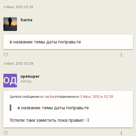
3 Июл, 2012 02:35
Sacha
в названии темы даты поправьте
more_vert
favorite_border
3 Июл, 2012 02:39
opelsuper
ОД
Автор
Цитата сообщения от
sacha
отправленного
3 Июл, 2012 в 02:39
в названии темы даты поправьте
Успели таки заметить пока правил :-)
more_vert
favorite_border