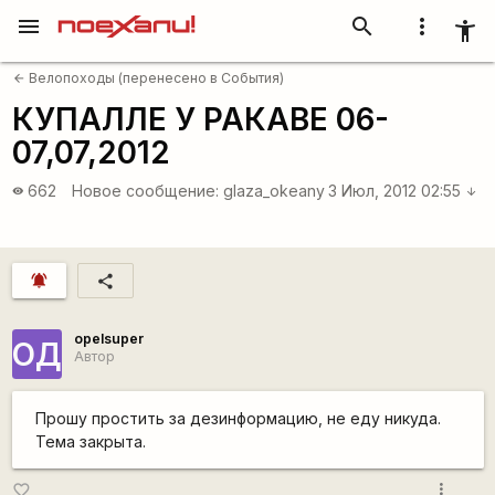
menu
search
more_vert
accessibility_new
Велопоходы (перенесено в События)
arrow_back
КУПАЛЛЕ У РАКАВЕ 06-
07,07,2012
662
Новое сообщение:
glaza_okeany
3 Июл, 2012 02:55
visibility
arrow_downward
notifications_active
share
opelsuper
ОД
Автор
Прошу простить за дезинформацию, не еду никуда.
Тема закрыта.
more_vert
favorite_border