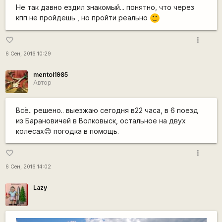
Не так давно ездил знакомый... понятно, что через
кпп не пройдешь , но пройти реально
:)
more_vert
favorite_border
6 Сен, 2016 10:29
mentol1985
Автор
Всё.. решено.. выезжаю сегодня в22 часа, в 6 поезд
из Барановичей в Волковыск, остальное на двух
колесах😊 погодка в помощь.
more_vert
favorite_border
6 Сен, 2016 14:02
Lazy