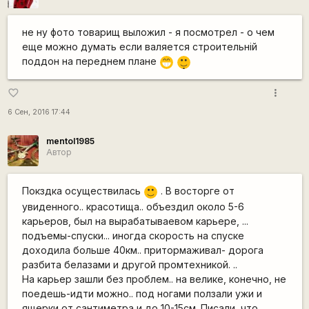
не ну фото товарищ выложил - я посмотрел - о чем
еще можно думать если валяется строительній
|-)
поддон на переднем плане
;D
_)
more_vert
favorite_border
6 Сен, 2016 17:44
mentol1985
Автор
Покздка осуществилась
. В восторге от
:)
увиденного.. красотища.. объездил около 5-6
карьеров, был на вырабатываевом карьере, ...
подъемы-спуски... иногда скорость на спуске
доходила больше 40км.. притормаживал- дорога
разбита белазами и другой промтехникой. ..
На карьер зашли без проблем.. на велике, конечно, не
поедешь-идти можно.. под ногами ползали ужи и
ящерки от сантиметра и до 10-15см. Писали, что