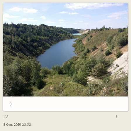
:)
more_vert
favorite_border
8 Сен, 2016 23:32