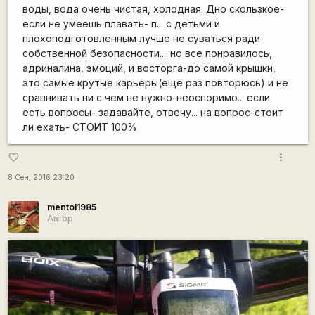
воды, вода очень чистая, холодная. Дно скользкое-
если не умеешь плавать- п... с детьми и
плохоподготовленным лучше не суваться ради
собственной безопасности.....но все понравилось,
адриналина, эмоций, и восторга-до самой крышки,
это самые крутые карьеры(еще раз повторюсь) и не
сравнивать ни с чем не нужно-неоспоримо... если
есть вопросы- задавайте, отвечу... на вопрос-стоит
ли ехать- СТОИТ 100%
more_vert
favorite_border
8 Сен, 2016 23:20
mentol1985
Автор