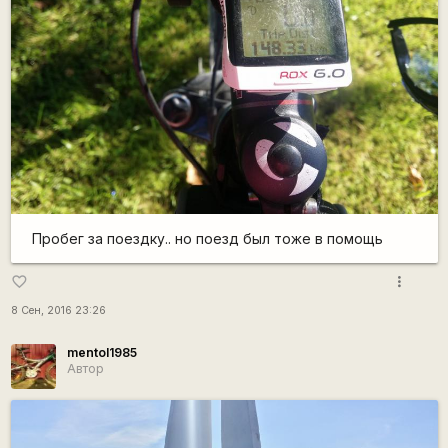
Пробег за поездку.. но поезд был тоже в помощь
more_vert
favorite_border
8 Сен, 2016 23:26
mentol1985
Автор