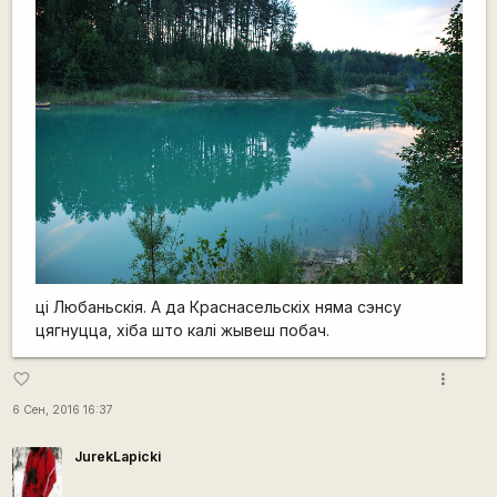
ці Любаньскія. А да Краснасельскіх няма сэнсу
цягнуцца, хіба што калі жывеш побач.
more_vert
favorite_border
6 Сен, 2016 16:37
JurekLapicki