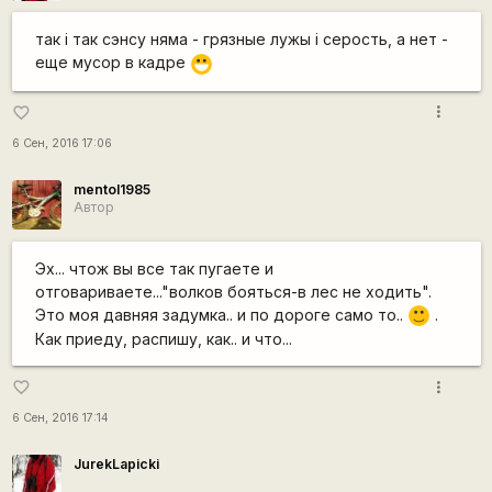
так і так сэнсу няма - грязные лужы і серость, а нет -
еще мусор в кадре
:D
more_vert
favorite_border
6 Сен, 2016 17:06
mentol1985
Автор
Эх... чтож вы все так пугаете и
отговариваете..."волков бояться-в лес не ходить".
Это моя давняя задумка.. и по дороге само то..
.
:)
Как приеду, распишу, как.. и что...
more_vert
favorite_border
6 Сен, 2016 17:14
JurekLapicki