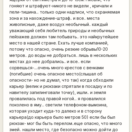
гоняют и штрафуют-никого не видели , кричали и
пели-тишина... только одни надписи, что охраняемая
зона и за нахождение-штраф.. и все.. места
живописные, даже воздух необычный.. каждый
уважающий себя любитель природы и необычных
пейзажев должен там побывать.. это найкрутейшее
место в нашей стране. Ехать лучше компанией,
потому что опасно, очень резкие обрывы10-20
метров.. до воды не добраться.. лишь в нескольких
местах до нее добрались.. и все.. если
сорвешься-....очень много крестов с венками
(погибшие) очень опасное место(слышал об
опасности- но не думал, что так) когда обходили
карьер (велик и рюкзаки спрятали в посадку и по
навителу запилинговали точку), ишли.. и земля
провалилась под правой ногой... я провалился
поколено в яму... светили телефоном-вымоина,
которая уходит куда-то далеко и в сторону
карьера(до карьера было метров 50) если бы был
рюкзак- мог бы быть перелом..еще опасно, что много
змей.. нашли место, где безопасно можно дойти до