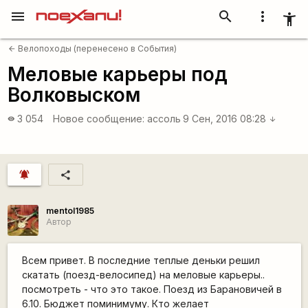
menu
search
more_vert
accessibility_new
Велопоходы (перенесено в События)
arrow_back
Меловые карьеры под
Волковыском
3 054
Новое сообщение:
ассоль
9 Сен, 2016 08:28
visibility
arrow_downward
notifications_active
share
mentol1985
Автор
Всем привет. В последние теплые деньки решил
скатать (поезд-велосипед) на меловые карьеры..
посмотреть - что это такое. Поезд из Барановичей в
6.10. Бюджет поминимуму. Кто желает