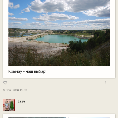
Крычаў - наш выбар!
more_vert
favorite_border
6 Сен, 2016 16:33
Lazy