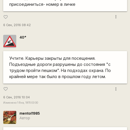
присоединиться- номер в личке
more_vert
favorite_border
6 Сен, 2016 08:42
40°
Учтите. Карьеры закрыты для посещения.
Подъездные дороги разрушены до состояния "с
трудом пройти пешком". На подходах охрана. По
крайней мере так было в прошлом году летом.
more_vert
favorite_border
6 Сен, 2016 10:04
Изменено 1 Янв, 1970 03:00
mentol1985
Автор