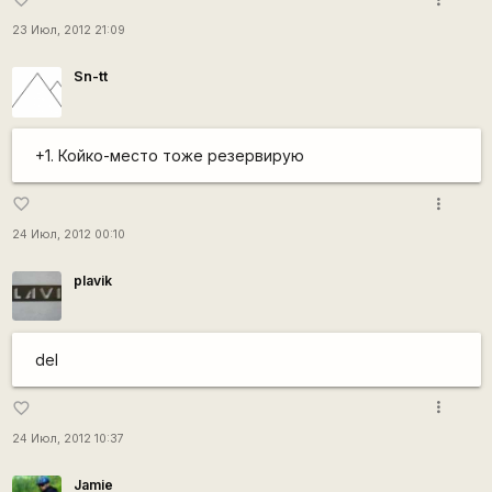
23 Июл, 2012 21:09
Sn-tt
+1. Койко-место тоже резервирую
more_vert
favorite_border
24 Июл, 2012 00:10
plavik
del
more_vert
favorite_border
24 Июл, 2012 10:37
Jamie