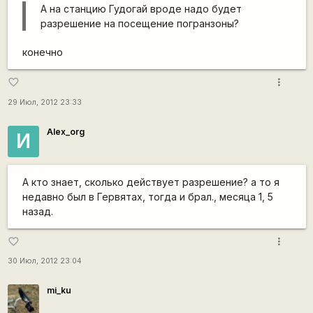
А на станцию Гудогай вроде надо будет
разрешение на посещение погранзоны?
конечно
more_vert
favorite_border
29 Июл, 2012 23:33
Alex_org
И
А кто знает, сколько действует разрешение? а то я
недавно был в Гервятах, тогда и брал., месяца 1, 5
назад.
more_vert
favorite_border
30 Июл, 2012 23:04
mi_ku