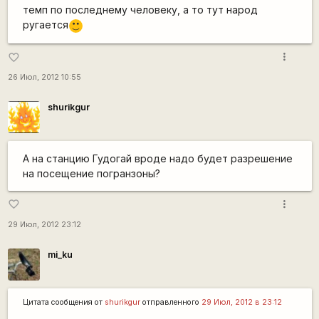
темп по последнему человеку, а то тут народ
ругается
:)
more_vert
favorite_border
26 Июл, 2012 10:55
shurikgur
А на станцию Гудогай вроде надо будет разрешение
на посещение погранзоны?
more_vert
favorite_border
29 Июл, 2012 23:12
mi_ku
Цитата сообщения от
shurikgur
отправленного
29 Июл, 2012 в 23:12