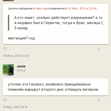
Цитата сообщения от
alex_org
отправленного
30 Июл, 2012 в 23:04
А кто знает, сколько действует разрешение? а то
я недавно был в Гервятах, тогда и брал., месяца 1,
5 назад.
квитанция? год.
more_vert
favorite_border
30 Июл, 2012 23:24
Jamie
Автор
уточню этот вопрос, возможно принципиально
поменяю маршрут второго дня. отпишусь вечером
more_vert
favorite_border
31 Июл, 2012 08:19