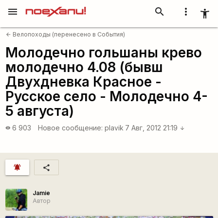
menu
search
more_vert
accessibility_new
Велопоходы (перенесено в События)
arrow_back
Молодечно гольшаны крево
молодечно 4.08 (бывш
Двухдневка Красное -
Русское село - Молодечно 4-
5 августа)
6 903
Новое сообщение:
plavik
7 Авг, 2012 21:19
visibility
arrow_downward
notifications_active
share
Jamie
Автор