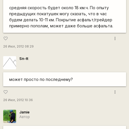
средняя скорость будет около 18 км.ч. По опыту
предыдущих покатушек могу сказать, что в час
будем делать 10-11 км. Покрытие асфальт/грейдер
примерно пополам, может даже больше асфальта.
more_vert
favorite_border
26 Июл, 2012 08:29
Sn-tt
может просто по последнему?
more_vert
favorite_border
26 Июл, 2012 10:36
Jamie
Автор