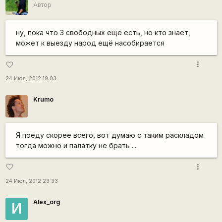
Автор
ну, пока что 3 свободных ещё есть, но кто знает,
может к выезду народ ещё насобирается
more_vert
favorite_border
24 Июл, 2012 19:03
Krumo
Я поеду скорее всего, вот думаю с таким раскладом
тогда можно и палатку не брать ....
more_vert
favorite_border
24 Июл, 2012 23:33
Alex_org
И