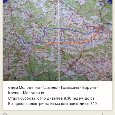
едем Молодечно -{дизель}- Гольшаны - Боруны -
Крево - Молодечно
Старт суббота. отпр дизеля в 8.36 (едем до ст
Богданов). электричка из минска приходит в 8.19
more_vert
favorite_border