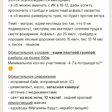
- в сб. можно выехать с ИК в 16-12, дабы успеть
проскочить столбцы и окрестный асфальт засветло
- в сб можно развернуть трек, но будет против ветра
Темп - матрас, едем неспеша (но так, что б не
подмерзать), смотрим, как выглядит осенняя пуща в
свете фонариков. Асфальт- до 20 км/ч , грейдер и
хорошие лесные дорожки около 15 км/ч, лес 12-14 км/
ч, песок - пешком.
Обязательное условие -
едем плотной группой
,
разброс не более 100м.
Минимальное кол-во участников -4 ("а потрындеть?"
;)
Обязательное снаряжение
- исправный байк, иcправный мозг (С)
- ремкомлект, насос,
запасная камера
!
- аптечка с медикаментами
- свет
на всю ночь, 12 часов!
, задний красный
неморгающий
маячек
- еда/вода (Магазины будут, неработающие)