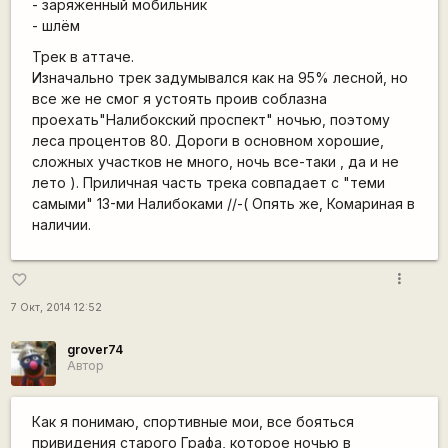
- заряженный мобильник
- шлём
Трек в аттаче.
Изначально трек задумывался как на 95% лесной, но
все же не смог я устоять проив соблазна
проехать"Налибокский проспект" ночью, поэтому
леса процентов 80. Дороги в основном хорошие,
сложных участков не много, ночь все-таки , да и не
лето ). Приличная часть трека совпадает с "теми
самыми" 13-ми Налибоками //-( Опять же, Комариная в
наличии.
more_vert
favorite_border
7 Окт, 2014 12:52
grover74
Автор
Как я понимаю, спортивные мои, все бояться
привидения старого Графа, которое ночью в