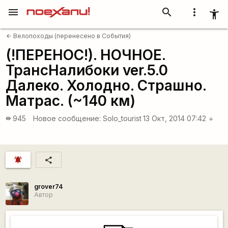
menu
search
more_vert
accessibility_new
Велопоходы (перенесено в События)
arrow_back
(!ПЕРЕНОС!). НОЧНОЕ.
ТрансНалибоки ver.5.0
Далеко. Холодно. Страшно.
Матрас. (~140 км)
945
Новое сообщение:
Solo_tourist
13 Окт, 2014 07:42
visibility
arrow_downward
notifications_active
share
grover74
Автор