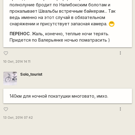
полнолуние бродит по Налибокским болотам и
прокалывает Швальбы встречным байкерам... Так
ведь именно на этот случай в обязательном
снаряжении и присутствует запасная камера.
;D
ПЕРЕНОС
. Жаль, конечно, теплые ночи терять.
Придется по Валерьянке ночью поматрасить )
more_vert
favorite_border
10 Окт, 2014 14:11
Solo_tourist
140км для ночной покатушки многовато, имхо.
more_vert
favorite_border
13 Окт, 2014 07:42