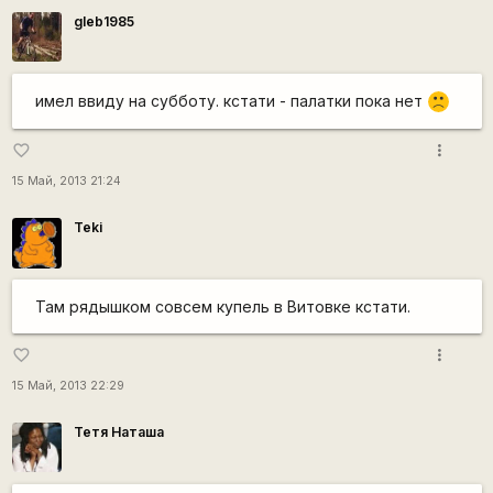
gleb1985
имел ввиду на субботу. кстати - палатки пока нет
:(
more_vert
favorite_border
15 Май, 2013 21:24
Teki
Там рядышком совсем купель в Витовке кстати.
more_vert
favorite_border
15 Май, 2013 22:29
Тетя Наташа