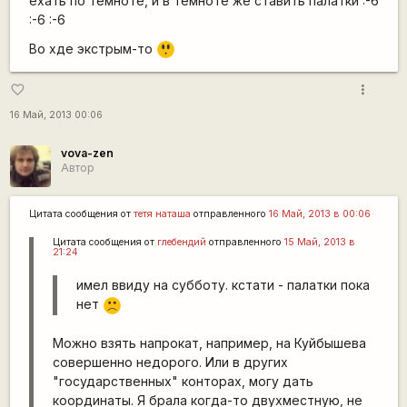
ехать по темноте, и в темноте же ставить палатки :-6
:-6 :-6
=8
Во хде экстрым-то
O
more_vert
favorite_border
16 Май, 2013 00:06
vova-zen
Автор
Цитата сообщения от
тетя наташа
отправленного
16 Май, 2013 в 00:06
Цитата сообщения от
глебендий
отправленного
15 Май, 2013 в
21:24
имел ввиду на субботу. кстати - палатки пока
нет
:(
Можно взять напрокат, например, на Куйбышева
совершенно недорого. Или в других
"государственных" конторах, могу дать
координаты. Я брала когда-то двухместную, не