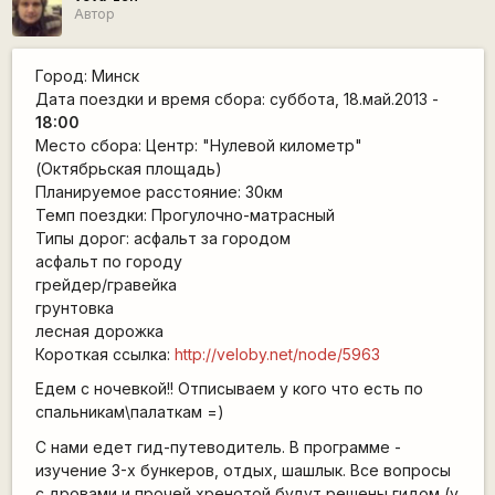
Автор
Город: Минск
Дата поездки и время сбора: суббота, 18.май.2013 -
18:00
Место сбора: Центр: "Нулевой километр"
(Октябрьская площадь)
Планируемое расстояние: 30км
Темп поездки: Прогулочно-матрасный
Типы дорог: асфальт за городом
асфальт по городу
грейдер/гравейка
грунтовка
лесная дорожка
Короткая ссылка:
http://veloby.net/node/5963
Едем с ночевкой!! Отписываем у кого что есть по
спальникам\палаткам =)
С нами едет гид-путеводитель. В программе -
изучение 3-х бункеров, отдых, шашлык. Все вопросы
с дровами и прочей хренотой будут решены гидом (у