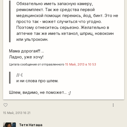
Обязательно иметь запасную камеру,
ремкомплект. Так же средства первой
медецинской помощи: перекись, йод, бинт. Это не
просто так - может случиться что угодно.
Поэтому отнеситесь серьезно. Желательно в
аптечке так же иметь кетанол, шприц, новокоин
или ультрокоин.
Мама дорогая!!! ...
Ладно, уже хочу!
Цитата сообщения от
отправленного
15 Май, 2013 в 10:53
//-(
и ни слова про шлем.
Шлем, видимо, не поможет...
:]
more_vert
favorite_border
15 Май, 2013 16:21
Тетя Наташа