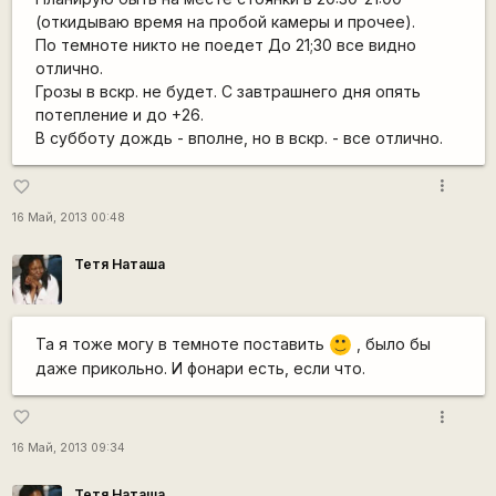
(откидываю время на пробой камеры и прочее).
По темноте никто не поедет До 21;30 все видно
отлично.
Грозы в вскр. не будет. С завтрашнего дня опять
потепление и до +26.
В субботу дождь - вполне, но в вскр. - все отлично.
more_vert
favorite_border
16 Май, 2013 00:48
Тетя Наташа
Та я тоже могу в темноте поставить
, было бы
:)
даже прикольно. И фонари есть, если что.
more_vert
favorite_border
16 Май, 2013 09:34
Тетя Наташа