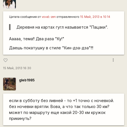
Цитата сообщения от
vova\-zen
отправленного
15 Май, 2013 в 10:14
Деревня на картах гугл называется "Пацаки".
Ааааа, тема!! Два раза "Ку!"
Даешь покатушку в стиле "Кин-дза-дза"!!!
more_vert
favorite_border
15 Май, 2013 16:30
gleb1985
если в субботу без ливней - то +1 точно c ночевкой.
без ночевки врятли. Вова, а что так только 30 км?
может по маршруту еще какой 20-30 км кружок
прикинуть?