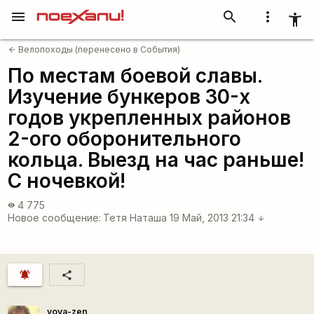
menu
search
more_vert
accessibility_new
Велопоходы (перенесено в События)
arrow_back
По местам боевой славы.
Изучение бункеров 30-х
годов укрепленных районов
2-ого оборонительного
кольца. Выезд на час раньше!
С ночевкой!
4 775
visibility
Новое сообщение:
Тетя Наташа
19 Май, 2013 21:34
arrow_downward
notifications_active
share
vova-zen