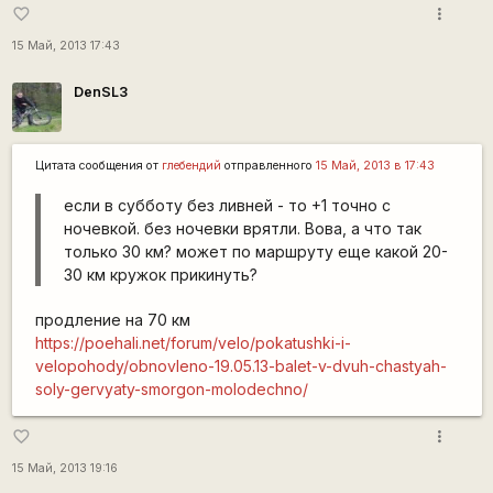
more_vert
favorite_border
15 Май, 2013 17:43
DenSL3
Цитата сообщения от
глебендий
отправленного
15 Май, 2013 в 17:43
если в субботу без ливней - то +1 точно c
ночевкой. без ночевки врятли. Вова, а что так
только 30 км? может по маршруту еще какой 20-
30 км кружок прикинуть?
продление на 70 км
https://poehali.net/forum/velo/pokatushki-i-
velopohody/obnovleno-19.05.13-balet-v-dvuh-chastyah-
soly-gervyaty-smorgon-molodechno/
more_vert
favorite_border
15 Май, 2013 19:16