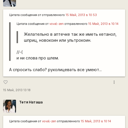
Цитата сообщения от
отправленного
15 Май, 2013 в 10:53
Цитата сообщения от
vova\-zen
отправленного
15 Май, 2013 в 10:14
Желательно в аптечке так же иметь кетанол,
шприц, новокоин или ультрокоин.
//-(
и ни слова про шлем.
А спросить слабо? руколицевать все умеют...
more_vert
favorite_border
15 Май, 2013 13:18
Тетя Наташа
Цитата сообщения от
vova\-zen
отправленного
15 Май, 2013 в 10:14