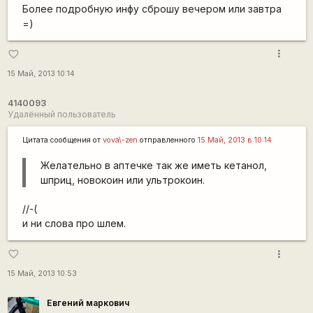
Более подробную инфу сброшу вечером или завтра
=)
more_vert
favorite_border
15 Май, 2013 10:14
4140093
Удалённый пользователь
Цитата сообщения от
vova\-zen
отправленного
15 Май, 2013 в 10:14
Желательно в аптечке так же иметь кетанол,
шприц, новокоин или ультрокоин.
//-(
и ни слова про шлем.
more_vert
favorite_border
15 Май, 2013 10:53
Евгений маркович