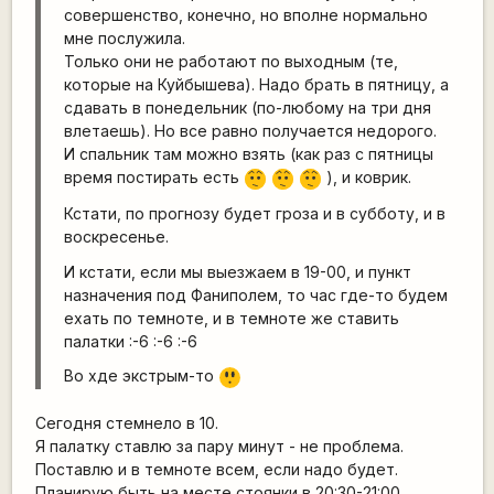
совершенство, конечно, но вполне нормально
мне послужила.
Только они не работают по выходным (те,
которые на Куйбышева). Надо брать в пятницу, а
сдавать в понедельник (по-любому на три дня
влетаешь). Но все равно получается недорого.
И спальник там можно взять (как раз с пятницы
время постирать есть
), и коврик.
:-/
:-/
:-/
Кстати, по прогнозу будет гроза и в субботу, и в
воскресенье.
И кстати, если мы выезжаем в 19-00, и пункт
назначения под Фаниполем, то час где-то будем
ехать по темноте, и в темноте же ставить
палатки :-6 :-6 :-6
=8
Во хде экстрым-то
O
Сегодня стемнело в 10.
Я палатку ставлю за пару минут - не проблема.
Поставлю и в темноте всем, если надо будет.
Планирую быть на месте стоянки в 20:30-21:00