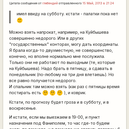
Цитата сообщения от
глебендий
отправленного
15 Май, 2013 в 21:24
имел ввиду на субботу. кстати - палатки пока нет
:(
Можно взять напрокат, например, на Куйбышева
совершенно недорого. Или в других
"государственных" конторах, могу дать координаты.
Я брала когда-то двухместную, не совершенство,
конечно, но вполне нормально мне послужила.
Только они не работают по выходным (те, которые
на Куйбышева). Надо брать в пятницу, а сдавать в
понедельник (по-любому на три дня влетаешь). Но
все равно получается недорого.
И спальник там можно взять (как раз с пятницы время
постирать есть
), и коврик.
:-/
:-/
:-/
Кстати, по прогнозу будет гроза и в субботу, и в
воскресенье.
И кстати, если мы выезжаем в 19-00, и пункт
назначения под Фаниполем, то час где-то будем