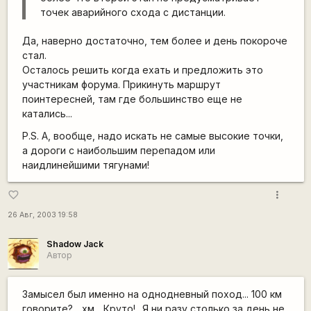
точек аварийного схода с дистанции.
Да, наверно достаточно, тем более и день покороче
стал.
Осталось решить когда ехать и предложить это
участникам форума. Прикинуть маршрут
поинтересней, там где большинство еще не
катались...
P.S. А, вообще, надо искать не самые высокие точки,
а дороги с наибольшим перепадом или
наидлинейшими тягунами!
more_vert
favorite_border
26 Авг, 2003 19:58
Shadow Jack
Автор
Замысел был именно на однодневный поход... 100 км
говорите?... хм... Круто!.. Я ни разу столько за день не