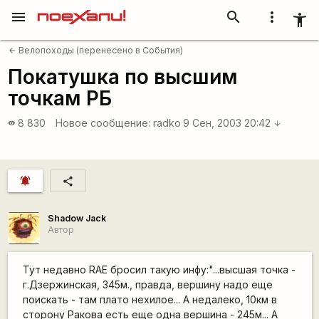
menu
search
more_vert
accessibility_new
Велопоходы (перенесено в События)
arrow_back
Покатушка по высшим
точкам РБ
8 830
Новое сообщение:
radko
9 Сен, 2003 20:42
visibility
arrow_downward
notifications_active
share
Shadow Jack
Автор
Тут недавно RAE бросил такую инфу:"...высшая точка -
г.Дзержинская, 345м., правда, вершину надо еще
поискать - там плато нехилое... А недалеко, 10км в
сторону Ракова есть еще одна вершина - 245м... А