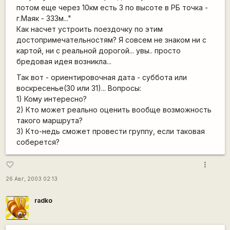
потом еще через 10км есть 3 по высоте в РБ точка -
г.Маяк - 333м..."
Как насчет устроить поездочку по этим
достопримечательностям? Я совсем не знаком ни с
картой, ни с реальной дорогой... увы.. просто
бредовая идея возникла...
Так вот - ориентировочная дата - суббота или
воскресенье(30 или 31)... Вопросы:
1) Кому интересно?
2) Кто может реально оценить вообще возможность
такого маршрута?
3) Кто-недь сможет провести группу, если таковая
соберется?
more_vert
favorite_border
26 Авг, 2003 02:13
radko