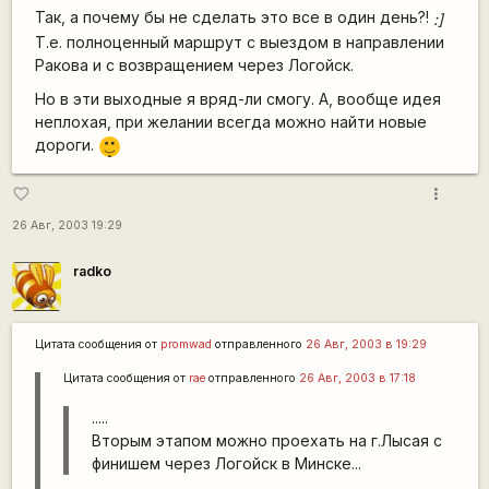
Так, а почему бы не сделать это все в один день?!
:]
Т.е. полноценный маршрут с выездом в направлении
Ракова и с возвращением через Логойск.
Но в эти выходные я вряд-ли смогу. А, вообще идея
неплохая, при желании всегда можно найти новые
|-)
дороги.
_)
more_vert
favorite_border
26 Авг, 2003 19:29
radko
Цитата сообщения от
promwad
отправленного
26 Авг, 2003 в 19:29
Цитата сообщения от
rae
отправленного
26 Авг, 2003 в 17:18
.....
Вторым этапом можно проехать на г.Лысая с
финишем через Логойск в Минске...