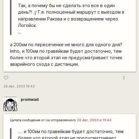
Так, а почему бы не сделать это все в один
день?!
Т.е. полноценный маршрут с выездом в
:]
направлении Ракова и с возвращением через
Логойск.
...
а 200км по пересеченке не много для одного дня?
Imho, и 100км по гравейкам будет достаточно, тем
более что второй этап не предусматривает точек
аварийного схода с дистанции.
more_vert
favorite_border
26 Авг, 2003 19:43
promwad
Цитата сообщения от
rae
отправленного
26 Авг, 2003 в 19:43
.....
и 100км по гравейкам будет достаточно, тем
более что второй этап не предусматривает