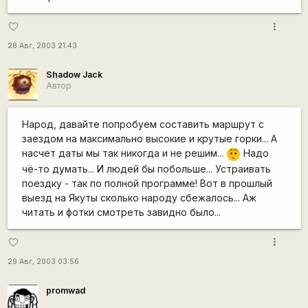
more_vert
favorite_border
28 Авг, 2003 21:43
Shadow Jack
Автор
Народ, давайте попробуем составить маршрут с
заездом на максимально высокие и крутые горки... А
насчет даты мы так никогда и не решим...
Надо
:-/
чё-то думать... И людей бы побольше... Устраивать
поездку - так по полной программе! Вот в прошлый
выезд на Якуты сколько народу сбежалось... Аж
читать и фотки смотреть завидно было...
more_vert
favorite_border
29 Авг, 2003 03:56
promwad