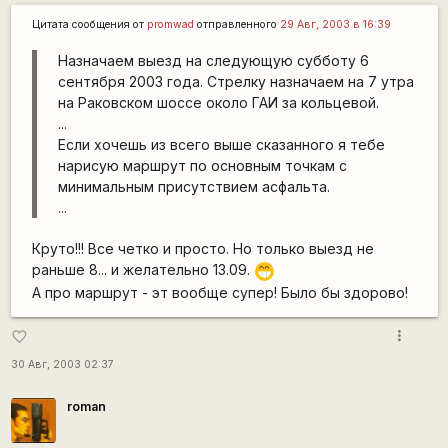
Цитата сообщения от
promwad
отправленного
29 Авг, 2003 в 16:39
Назначаем выезд на следующую субботу 6
сентября 2003 года. Стрелку назначаем на 7 утра
на Раковском шоссе около ГАИ за кольцевой.
...
Если хочешь из всего выше сказанного я тебе
нарисую маршрут по основным точкам с
минимальным присутствием асфальта.
...
Круто!!! Все четко и просто. Но только выезд не
раньше 8... и желательно 13.09.
;D
А про маршрут - эт вообще супер! Было бы здорово!
more_vert
favorite_border
30 Авг, 2003 02:37
roman