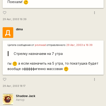
Поехали!
;)
more_vert
favorite_border
29 Авг, 2003 16:39
dima
Д
Цитата сообщения от
promwad
отправленного
29 Авг, 2003 в 16:39
Стрелку назначаем на 7 утра
гы
а если назначить на 5 утра, то покатушка будет
:)
|-)
вообще офффффигенно массовая
_)
more_vert
favorite_border
29 Авг, 2003 18:17
Shadow Jack
Автор