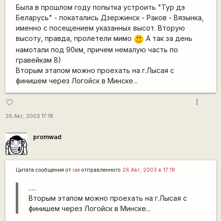
Была в прошлом году попытка устроить "Тур дэ
Беларусь" - покатались Дзержинск - Раков - Вязынка,
именно с посещением указанных высот. Вторую
высоту, правда, пролетели мимо
А так за день
:)
намотали под 90км, причем немалую часть по
гравейкам 8)
Вторым этапом можно проехать на г.Лысая с
финишем через Логойск в Минске...
more_vert
favorite_border
26 Авг, 2003 17:18
promwad
Цитата сообщения от
rae
отправленного
26 Авг, 2003 в 17:18
.....
Вторым этапом можно проехать на г.Лысая с
финишем через Логойск в Минске...