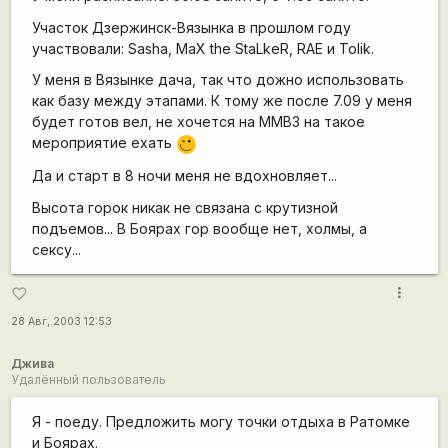
Участок Дзержинск-Вязынка в прошлом году
участвовали: Sasha, MaX the StaLkeR, RAE и Tolik.
У меня в Вязынке дача, так что дожно использовать
как базу между этапами. К тому же после 7.09 у меня
будет готов вел, не хочется на ММВЗ на такое
мероприятие ехать
;)
Да и старт в 8 ночи меня не вдохновляет...
Высота горок никак не связана с крутизной
подъемов... В Боярах гор вообще нет, холмы, а
сексу...
more_vert
favorite_border
28 Авг, 2003 12:53
Джива
Удалённый пользователь
Я - поеду. Предложить могу точки отдыха в Ратомке
и Боярах.