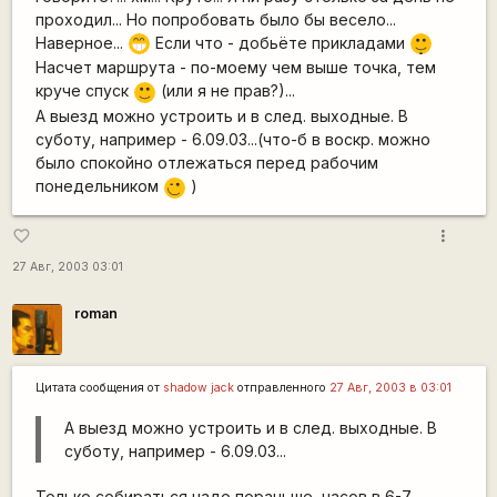
проходил... Но попробовать было бы весело...
|-)
Наверное...
Если что - добьёте прикладами
;D
_)
Насчет маршрута - по-моему чем выше точка, тем
круче спуск
(или я не прав?)...
:)
А выезд можно устроить и в след. выходные. В
суботу, например - 6.09.03...(что-б в воскр. можно
было спокойно отлежаться перед рабочим
понедельником
)
;)
more_vert
favorite_border
27 Авг, 2003 03:01
roman
Цитата сообщения от
shadow jack
отправленного
27 Авг, 2003 в 03:01
А выезд можно устроить и в след. выходные. В
суботу, например - 6.09.03...
Только собираться надо пораньше, часов в 6-7.