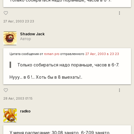
more_vert
favorite_border
27 Авг, 2003 23:23
Shadow Jack
Автор
Цитата сообщения от
roman pro
отправленного
27 Авг, 2003 в 23:23
Только собираться надо пораньше, часов в 6-7.
Нууу... в 6 !... Хоть бы в 8 выехать!..
more_vert
favorite_border
28 Авг, 2003 01:15
radko
У меня расписание: 30.08 занято, 6-7.09 занято.