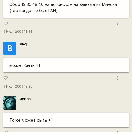
Сбор 19.30-19.40 на логойском на выезде из Минска
(где когда-то был ГАИ)
more_vert
favorite_border
9 Июл, 2009 18:36
bkg
B
может быть +1
more_vert
favorite_border
9 Июл, 2009 19:20
Jonas
Тоже может быть +1