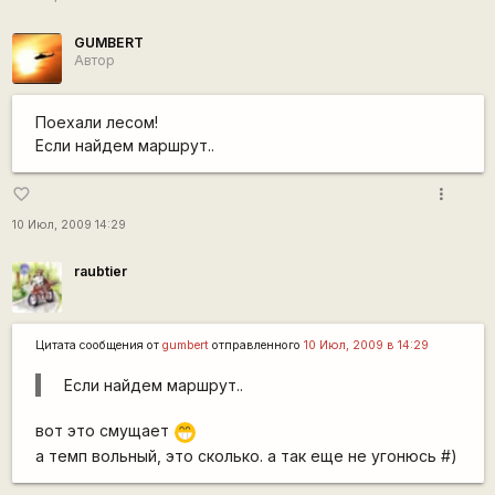
GUMBERT
Автор
Поехали лесом!
Если найдем маршрут..
more_vert
favorite_border
10 Июл, 2009 14:29
raubtier
Цитата сообщения от
gumbert
отправленного
10 Июл, 2009 в 14:29
Если найдем маршрут..
вот это смущает
;D
а темп вольный, это сколько. а так еще не угонюсь #)