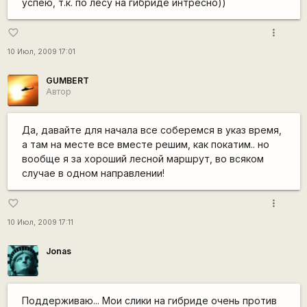
успею, т.к. по лесу на гибриде интресно))
more_vert
favorite_border
10 Июл, 2009 17:01
GUMBERT
Автор
Да, давайте для начала все соберемся в указ время,
а там на месте все вместе решим, как покатим.. но
вообще я за хороший лесной маршрут, во всяком
случае в одном направлении!
more_vert
favorite_border
10 Июл, 2009 17:11
Jonas
Поддерживаю... Мои слики на гибриде очень против