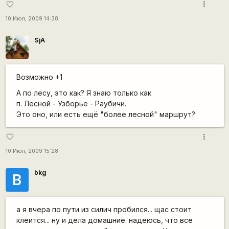
more_vert
favorite_border
10 Июл, 2009 14:38
SjA
Возможно +1
А по лесу, это как? Я знаю только как
п. Лесной - Узборье - Раубичи.
Это оно, или есть ещё "более лесной" маршрут?
more_vert
favorite_border
10 Июл, 2009 15:28
bkg
B
а я вчера по пути из силич пробился... щас стоит
клеится... ну и дела домашние. надеюсь, что все