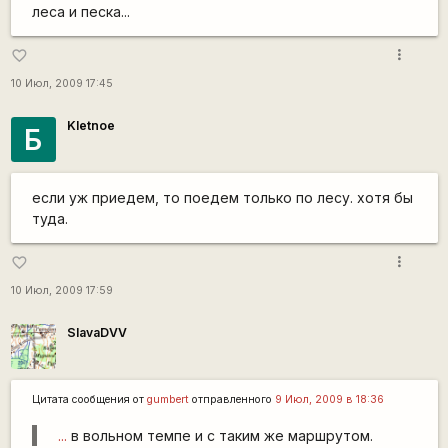
леса и песка...
more_vert
favorite_border
10 Июл, 2009 17:45
Kletnoe
Б
если уж приедем, то поедем только по лесу. хотя бы
туда.
more_vert
favorite_border
10 Июл, 2009 17:59
SlavaDVV
Цитата сообщения от
gumbert
отправленного
9 Июл, 2009 в 18:36
...
в вольном темпе и с таким же маршрутом.