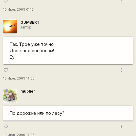
more_vert
favorite_border
10 Июл, 2009 01:13
GUMBERT
Автор
Так. Трое уже точно.
Двое под вопросом!
Еу
more_vert
favorite_border
10 Июл, 2009 14:00
raubtier
По дорожке или по лесу?
more_vert
favorite_border
10 Июл, 2009 14:06