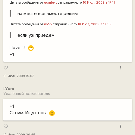
Цитата сообщения от
gumbert
отправленного
10 Июл, 2009 в 17:11
на месте все вместе решим
Цитата сообщения от
бобр
отправленного
10 Июл, 2009 в 17:59
если уж приедем
I love it!!!
:D
+1
more_vert
favorite_border
10 Июл, 2009 19:03
LYura
Удалённый пользователь
+1
Стоим. Ищут орга
:)
more_vert
favorite_border
10 Июл, 2009 20:45