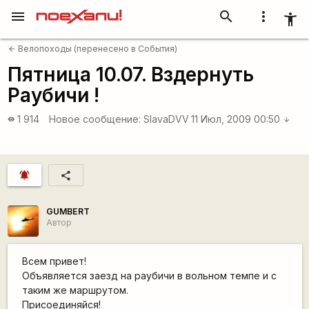
menu
search
more_vert
accessibility_new
Велопоходы (перенесено в События)
arrow_back
Пятница 10.07. Вздернуть
Раубичи !
1 914
Новое сообщение:
SlavaDVV
11 Июл, 2009 00:50
visibility
arrow_downward
notifications_active
share
GUMBERT
Автор
Всем привет!
Объявляется заезд на раубичи в вольном темпе и с
таким же маршрутом.
Присоединяйся!