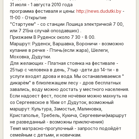
31 июля - 1 августа 2010 года
программа фестиваля и цены:
http://news.dudutki.by
-
11-00 - Открытие
"Стартуем" - со станции Лошица электричкой 7 00,
или 7 21(на случай опоздавших) .
Призжаем В Руденск около 7 30 - 8 00.
Маршрут: Руденск, Варшавка, Вороничи - возможно
купание в речке - Птичь(если жара), Шелеги,
Моховка, Дудутки.
Для желающих - Платная стоянка на фестивале -
25тыр с человека в день, 7тыр -дети до 14-ти - в
услуги входят дрова и вода. Мы останавливаемся "
дикарём" в близлежащем лесу - дров бесплатных
завались, воду можно достать у местного населения.
Если надоест фест, после ночёвки можно махнуть на
оз Сергеевское в 16км от Дудуток, возможный
маршрут: Культура, Замостье, Малиновка,
Кристаполье, Требель, Кукича, Сергеевичи(маршрут
не разведанный - возможны приключения)
Темп матрасно-прогулочный - запросто подойдёт
семейным с детьми, и новичкам.