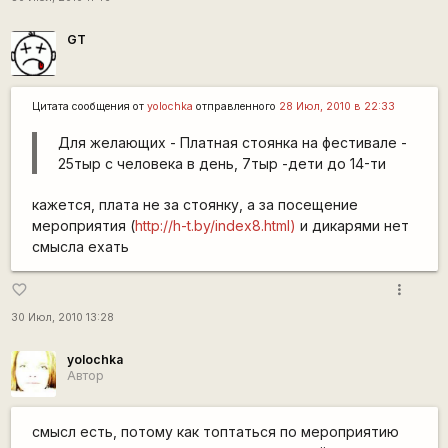
GT
Цитата сообщения от
yolochka
отправленного
28 Июл, 2010 в 22:33
Для желающих - Платная стоянка на фестивале -
25тыр с человека в день, 7тыр -дети до 14-ти
кажется, плата не за стоянку, а за посещение
мероприятия (
http://h-t.by/index8.html)
и дикарями нет
смысла ехать
more_vert
favorite_border
30 Июл, 2010 13:28
yolochka
Автор
смысл есть, потому как топтаться по мероприятию