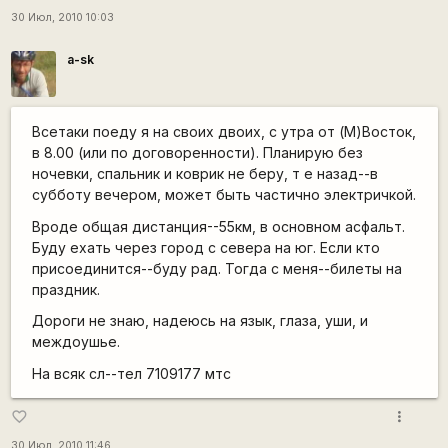
30 Июл, 2010 10:03
a-sk
Всетаки поеду я на своих двоих, с утра от (М)Восток,
в 8.00 (или по договоренности). Планирую без
ночевки, спальник и коврик не беру, т е назад--в
субботу вечером, может быть частично электричкой.
Вроде общая дистанция--55км, в основном асфальт.
Буду ехать через город с севера на юг. Если кто
присоединится--буду рад. Тогда с меня--билеты на
праздник.
Дороги не знаю, надеюсь на язык, глаза, уши, и
междоушье.
На всяк сл--тел 7109177 мтс
more_vert
favorite_border
30 Июл, 2010 11:46