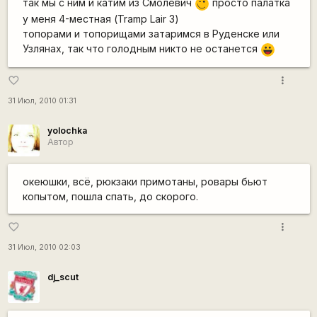
так мы с ним и катим из Смолевич
просто палатка
,-)
у меня 4-местная (Tramp Lair 3)
топорами и топорищами затаримся в Руденске или
Узлянах, так что голодным никто не останется
|-))
more_vert
favorite_border
31 Июл, 2010 01:31
yolochka
Автор
океюшки, всё, рюкзаки примотаны, ровары бьют
копытом, пошла спать, до скорого.
more_vert
favorite_border
31 Июл, 2010 02:03
dj_scut