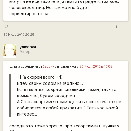
могут и не все захотеть, а платить придётся за всех
человекоединиц. Но там можно будет
сориентироваться.
more_vert
favorite_border
30 Июл, 2010 20:25
yolochka
Автор
Цитата сообщения от
барсик
отправленного
30 Июл, 2010 в 10:03
+1 (а скорей всего +4)
Едем своим ходом из Жодино....
Есть палатка, коврики, спальники, казан, так что,
возможно, будем соседями...
А Glina ассортимент самодельных аксессуаров не
собирается с собой прихватить? Есть кое-какой
интерес....
соседи это тоже хорошо, про ассортимент, лучше у