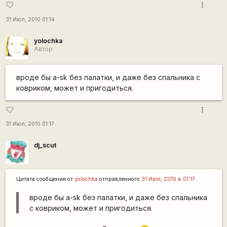
more_vert
favorite_border
31 Июл, 2010 01:14
yolochka
Автор
вроде бы a-sk без палатки, и даже без спальника с
ковриком, может и пригодиться.
more_vert
favorite_border
31 Июл, 2010 01:17
dj_scut
Цитата сообщения от
yolochka
отправленного
31 Июл, 2010 в 01:17
вроде бы a-sk без палатки, и даже без спальника
с ковриком, может и пригодиться.