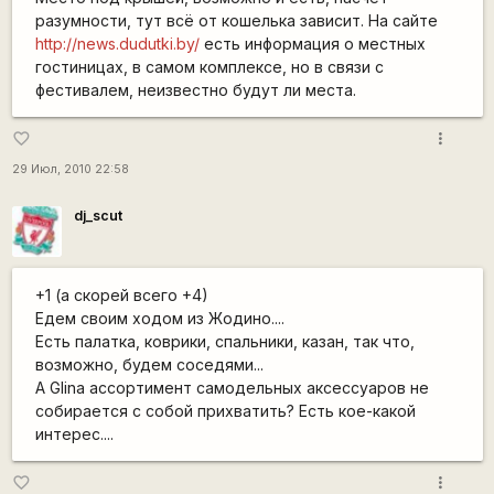
разумности, тут всё от кошелька зависит. На сайте
http://news.dudutki.by/
есть информация о местных
гостиницах, в самом комплексе, но в связи с
фестивалем, неизвестно будут ли места.
more_vert
favorite_border
29 Июл, 2010 22:58
dj_scut
+1 (а скорей всего +4)
Едем своим ходом из Жодино....
Есть палатка, коврики, спальники, казан, так что,
возможно, будем соседями...
А Glina ассортимент самодельных аксессуаров не
собирается с собой прихватить? Есть кое-какой
интерес....
more_vert
favorite_border