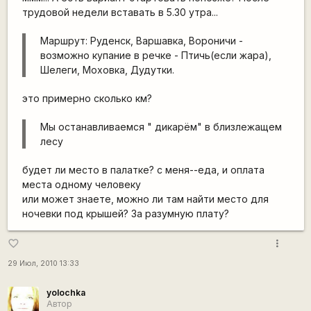
трудовой недели вставать в 5.30 утра...
Маршрут: Руденск, Варшавка, Вороничи -
возможно купание в речке - Птичь(если жара),
Шелеги, Моховка, Дудутки.
это примерно сколько км?
Мы останавливаемся " дикарём" в близлежащем
лесу
будет ли место в палатке? с меня--еда, и оплата
места одному человеку
или может знаете, можно ли там найти место для
ночевки под крышей? За разумную плату?
more_vert
favorite_border
29 Июл, 2010 13:33
yolochka
Автор