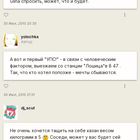
Glina спросить, может, что и будет.
more_vert
favorite_border
30 Июл, 2010 20:30
yolochka
Автор
А вот и первый "УПС!" - в связи с человеческим
фактором, выезжаем со станции "Лошица"в 8 47 .
Так, что кто хотел попозже - мечты сбываются.
more_vert
favorite_border
30 Июл, 2010 21:01
dj_scut
Не очень хочется тащить на себе казан весом
килограмм в 5
Соседи, может у вас будет сей
:(