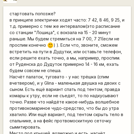
стартовать попозже?
в принципе электрички ходят часто: 7 42, 8 46, 9 25, и
т.д. примерно с тем же интервалом(это расписание
со станции "Лошица", с вокзала на 15 - 20 минут
раньше. Мы будем стремиться на 7 00, 7 21(если не
проспим конечно
) ). Если что, звоните, сможем
:)
встретить на пути в Дудутки, или оставьте телефон,
если решите ехать точно, а мы, например, проспим.
от Руденска до Дудуток примерно 14 - 16 км, ехать
будем совсем не спеша.
Насчёт палаток, туговато - у нас трёшка (спим
вчетвером), и у Glina - маленькая двушка на двоих с
сыном. Есть ещё вариант спать под тентом, правда
комары к утру, если не съедят, то по надкусывают
точно. Разве что найдёте какое-нибудь волшебное
противокомариное чудо-средство, что бы до утра
хватило. Или ещё вариант, под тентом скрыть тело в
спальнике, а на фейс протвомоскитную сеточку
сымитировать.
Место под крышей, возможно и есть, насчёт