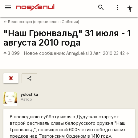
menu
search
more_vert
accessibility_new
Велопоходы (перенесено в События)
arrow_back
"Наш Грюнвальд" 31 июля - 1
августа 2010 года
3 099
Новое сообщение:
Ann@Leksi
3 Авг, 2010 23:42
visibility
arrow_downward
notifications_active
share
yolochka
Автор
В последнюю субботу июля в Дудутках стартует
второй фестиваль славы белорусского оружия "Наш
Грюнвальд", посвященный 600-летию победы наших
предков над Тевтонским Орденом в 1410 году.