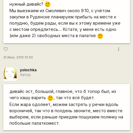
нужный дивайс?
;)
Мы выезжаем из Смолевич около 9:10, с учётом
закупки в Руденске планируем прибыть на месте к
полудню, будем рады, если вы к этому времени уже
с местом опредлитесь.... Кстати, у меня есть одно
(или даже 2) свободных места в палатке
:)
more_vert
favorite_border
31 Июл, 2010 01:00
yolochka
Автор
дивайс эст, большой, главное, что б топор был, из
чего кашу варить
, так что всё будет.
:)
Если жара одолеет, можем застрять у речки вдоль
вороничей, так что в полдень звоните, место вместе
выберем, если раньше приедем пошукаем полянку на
побольше палаткомест.