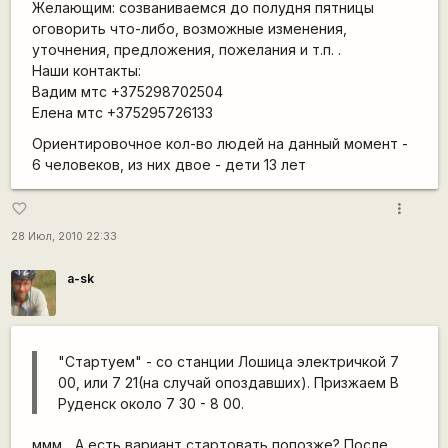
Желающим: созваниваемся до полудня пятницы
оговорить что-либо, возможные изменения,
уточнения, предложения, пожелания и т.п. .
Наши контакты:
Вадим мтс +375298702504
Елена мтс +375295726133
Ориентировочное кол-во людей на данный момент -
6 человеков, из них двое - дети 13 лет
more_vert
favorite_border
28 Июл, 2010 22:33
a-sk
"Стартуем" - со станции Лошица электричкой 7
00, или 7 21(на случай опоздавших). Призжаем В
Руденск около 7 30 - 8 00.
ммм... А есть вариант стартовать попозже? После