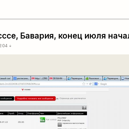
е, Бавария, конец июля начал
22:04
arrow_downward