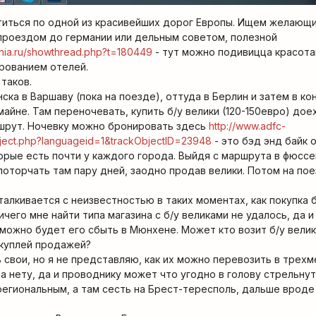
титься по одной из красивейших дорог Европы. Ищем желающ
проездом до германии или дельным советом, полезной
ania.ru/showthread.php?t=180449
- тут можно подивицца красотам
рованием отелей.
таков.
инска в Варшаву (пока на поезде), оттуда в Берлин и затем в ко
айне. Там переночевать, купить б/у велики (120-150евро) дое
ршрут. Ночевку можно бронировать здесь
http://www.adfc-
bject.php?languageid=1&trackObjectID=23948
- это бэд энд байк 
торые есть почти у каждого города. Выйдя с маршрута в фюссе
поторчать там пару дней, заодно продав велики. Потом на по
алкивается с неизвестностью в таких моментах, как покупка б
ичего мне найти типа магазина с б/у великами не удалось, да 
 можно будет его сбыть в Мюнхене. Может кто возит б/у велик
с куплей продажей?
 свои, но я не представляю, как их можно перевозить в трех
а нету, да и проводнику может что угодно в голову стрельнут
региональным, а там сесть на Брест-тересполь, дальше вроде