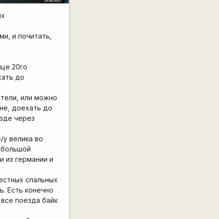
их
и, и почитать,
нце 20го
хать до
отели, или можно
не, доехать до
езде через
/у велика во
и большой
и из германии и
местных спальных
ь. Есть конечно
 все поезда байк