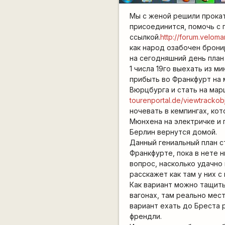
Мы с женой решили прока
присоединится, помочь с 
ссылкой.
http://forum.velom
как народ озабочен брони
на сегодняшний день план 
1 числа 19го выехать из м
прибыть во Франкфурт на м
Вюрцбурга и стать на ма
tourenportal.de/viewtracko
ночевать в кемпингах, ко
Мюнхена на электричке и 
Берлин вернутся домой.
Данный гениальный план ст
Франкфурте, пока в нете н
вопрос, насколько удачно
расскажет как там у них 
Как вариант можно тащить
вагонах, там реально мест
вариант ехать до Бреста 
френдли.