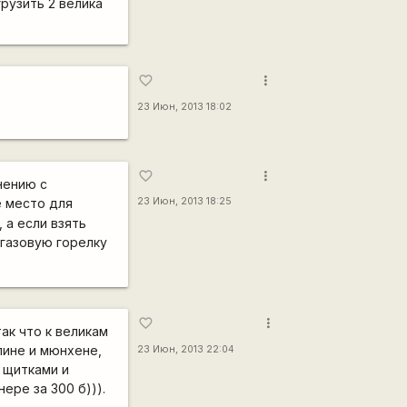
рузить 2 велика
more_vert
favorite_border
23 Июн, 2013 18:02
more_vert
favorite_border
нению с
 место для
23 Июн, 2013 18:25
 а если взять
 газовую горелку
more_vert
favorite_border
ак что к великам
лине и мюнхене,
23 Июн, 2013 22:04
о щитками и
нере за 300 б))).