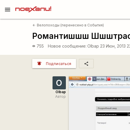
menu
Велопоходы (перенесено в События)
arrow_back
Романтишшш Шшштрассс
755
Новое сообщение:
Olbap
23 Июн, 2013 
visibility
notifications_active
share
Подписаться
O
Olbap
Автор