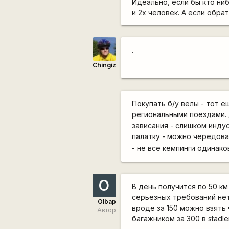
Идеально, если бы кто ни
и 2х человек. А если обрат
.
Chingiz
Покупать б/у велы - тот е
региональными поездами. 
зависания - слишком индус
палатку - можно чередоват
- не все кемпинги одинак
O
В день получится по 50 км
серьезных требований нет
Olbap
вроде за 150 можно взять 
Автор
багажником за 300 в stadle