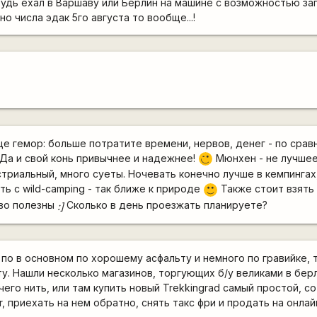
будь ехал в Варшаву или Берлин на машине с возможностью заг
но числа эдак 5го августа то вообще...!
ще гемор: больше потратите времени, нервов, денег - по срав
Да и свой конь привычнее и надежнее!
Мюнхен - не лучшее
;)
триальный, много суеты. Ночевать конечно лучше в кемпингах,
ь с wild-camping - так ближе к природе
Также стоит взять
:)
ово полезны
Сколько в день проезжать планируете?
:]
 по в основном по хорошему асфальту и немного по гравийке, т
у. Нашли несколько магазинов, торгующих б/у великами в бер
чего нить, или там купить новый Trekkingrad самый простой, с
r, приехать на нем обратно, снять такс фри и продать на онлай