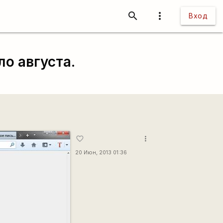
search
more_vert
Вход
о августа.
more_vert
favorite_border
20 Июн, 2013 01:36