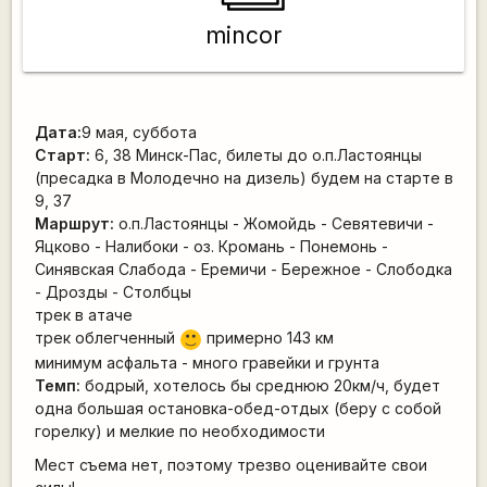
mincor
Дата:
9 мая, суббота
Старт:
6, 38 Минск-Пас, билеты до о.п.Ластоянцы
(пресадка в Молодечно на дизель) будем на старте в
9, 37
Маршрут:
о.п.Ластоянцы - Жомойдь - Севятевичи -
Яцково - Налибоки - оз. Кромань - Понемонь -
Синявская Слабода - Еремичи - Бережное - Слободка
- Дрозды - Столбцы
трек в атаче
трек облегченный
примерно 143 км
:)
минимум асфальта - много гравейки и грунта
Темп:
бодрый, хотелось бы среднюю 20км/ч, будет
одна большая остановка-обед-отдых (беру с собой
горелку) и мелкие по необходимости
Мест съема нет, поэтому трезво оценивайте свои