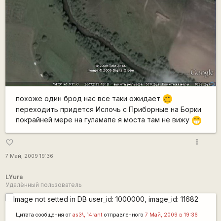
похоже один брод нас все таки ожидает
;)
переходить придется Ислочь с Приборные на Борки
покрайней мере на гуламапе я моста там не вижу
;D
more_vert
favorite_border
7 Май, 2009 19:36
LYura
Удалённый пользователь
Цитата сообщения от
as3\, 14rant
отправленного
7 Май, 2009 в 19:36