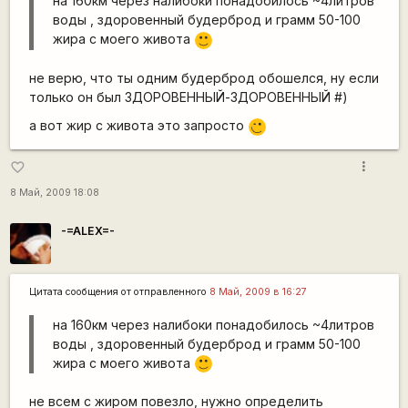
на 160км через налибоки понадобилось ~4литров
воды , здоровенный будерброд и грамм 50-100
жира с моего живота
:)
не верю, что ты одним будерброд обошелся, ну если
только он был ЗДОРОВЕННЫЙ-ЗДОРОВЕННЫЙ #)
а вот жир с живота это запросто
;)
more_vert
favorite_border
8 Май, 2009 18:08
-=ALEX=-
Цитата сообщения от
отправленного
8 Май, 2009 в 16:27
на 160км через налибоки понадобилось ~4литров
воды , здоровенный будерброд и грамм 50-100
жира с моего живота
:)
не всем с жиром повезло, нужно определить