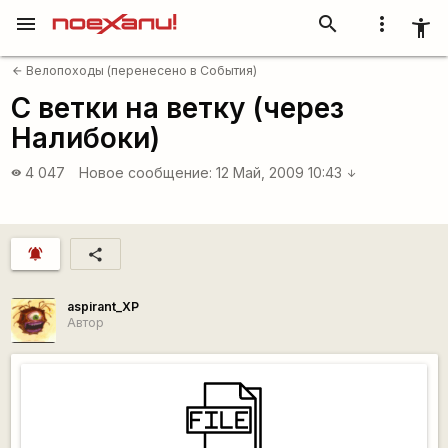
menu
search
more_vert
accessibility_new
Велопоходы (перенесено в События)
arrow_back
С ветки на ветку (через
Налибоки)
4 047
Новое сообщение:
12 Май, 2009 10:43
visibility
arrow_downward
notifications_active
share
aspirant_XP
Автор