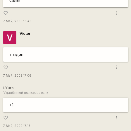
силы!
more_vert
favorite_border
7 Май, 2009 16:40
Victor
V
+ один
more_vert
favorite_border
7 Май, 2009 17:06
LYura
Удалённый пользователь
+1
more_vert
favorite_border
7 Май, 2009 17:16