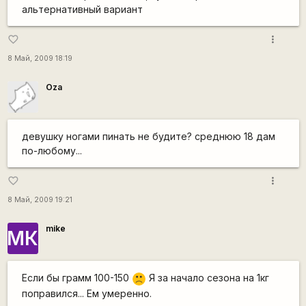
альтернативный вариант
more_vert
favorite_border
8 Май, 2009 18:19
Oza
девушку ногами пинать не будите? среднюю 18 дам
по-любому...
more_vert
favorite_border
8 Май, 2009 19:21
mike
МК
Если бы грамм 100-150
Я за начало сезона на 1кг
:(
поправился... Ем умеренно.