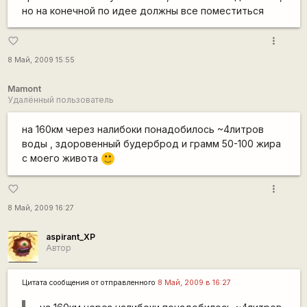
но на конечной по идее должны все поместиться
more_vert
favorite_border
8 Май, 2009 15:55
Mamont
Удалённый пользователь
на 160км через налибоки понадобилось ~4литров
воды , здоровенный будерброд и грамм 50-100 жира
с моего живота
:)
more_vert
favorite_border
8 Май, 2009 16:27
aspirant_XP
Автор
Цитата сообщения от
отправленного
8 Май, 2009 в 16:27