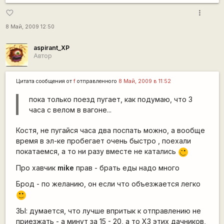
more_vert
favorite_border
8 Май, 2009 12:50
aspirant_XP
Автор
Цитата сообщения от
f
отправленного
8 Май, 2009 в 11:52
пока только поезд пугает, как подумаю, что 3
часа с велом в вагоне...
Костя, не пугайся часа два поспать можно, а вообще
время в эл-ке пробегает очень быстро , поехали
покатаемся, а то ни разу вместе не катались
;)
Про хавчик
mike
прав - брать еды надо много
Брод - по желанию, он если что объезжается легко
:)
ЗЫ: думается, что лучше впритык к отправлению не
приезжать - а минут за 15 - 20, а то ХЗ этих дачников,