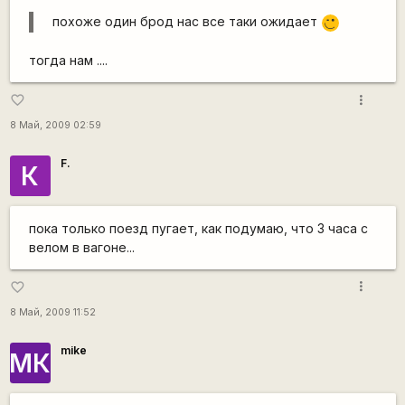
похоже один брод нас все таки ожидает
;)
тогда нам ....
more_vert
favorite_border
8 Май, 2009 02:59
F.
К
пока только поезд пугает, как подумаю, что 3 часа с
велом в вагоне...
more_vert
favorite_border
8 Май, 2009 11:52
mike
МК