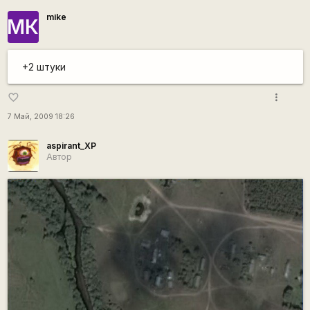
mike
МК
+2 штуки
more_vert
favorite_border
7 Май, 2009 18:26
aspirant_XP
Автор