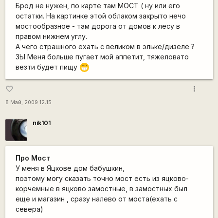
Брод не нужен, по карте там МОСТ ( ну или его
остатки. На картинке этой облаком закрыто нечо
мостообразное - там дорога от домов к лесу в
правом нижнем углу.
А чего страшного ехать с великом в эльке/дизеле ?
ЗЫ Меня больше пугает мой аппетит, тяжеловато
везти будет пищу
;D
more_vert
favorite_border
8 Май, 2009 12:15
nik101
Про Мост
У меня в Яцкове дом бабушкин,
поэтому могу сказать точно мост есть из яцково-
корчемные в яцково замостные, в замостных был
еще и магазин , сразу налево от моста(ехать с
севера)