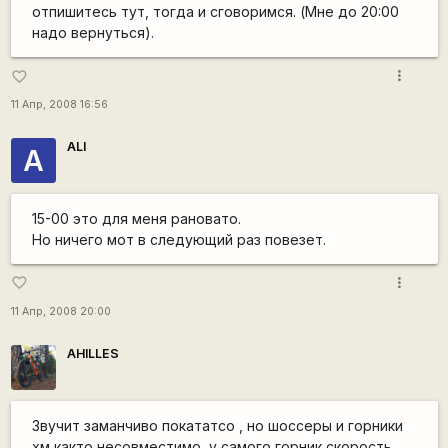
отпишитесь тут, тогда и сговоримся. (Мне до 20:00
надо вернуться).
more_vert
favorite_border
11 Апр, 2008 16:56
ALI
A
15-00 это для меня рановато.
Но ничего мот в следующий раз повезет.
more_vert
favorite_border
11 Апр, 2008 20:00
AHILLES
Звучит заманчиво покататсо , но шоссеры и горники
хм както несовместимо, у самого горник скорость