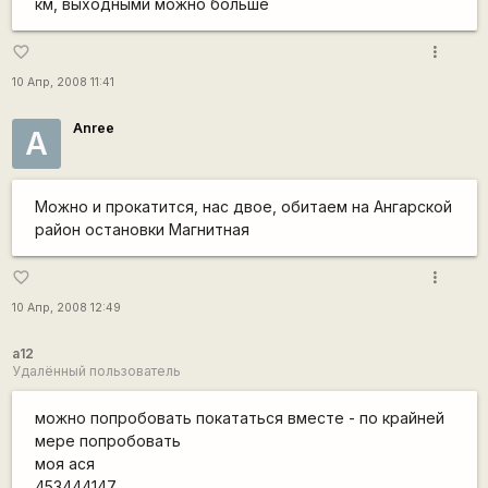
км, выходными можно больше
more_vert
favorite_border
10 Апр, 2008 11:41
Anree
A
Можно и прокатится, нас двое, обитаем на Ангарской
район остановки Магнитная
more_vert
favorite_border
10 Апр, 2008 12:49
a12
Удалённый пользователь
можно попробовать покататься вместе - по крайней
мере попробовать
моя ася
453444147