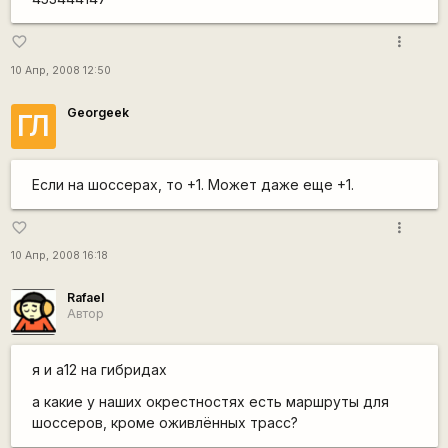
more_vert
favorite_border
10 Апр, 2008 12:50
Georgeek
ГЛ
Если на шоссерах, то +1. Может даже еще +1.
more_vert
favorite_border
10 Апр, 2008 16:18
Rafael
Автор
я и а12 на гибридах
а какие у наших окрестностях есть маршруты для
шоссеров, кроме оживлённых трасс?