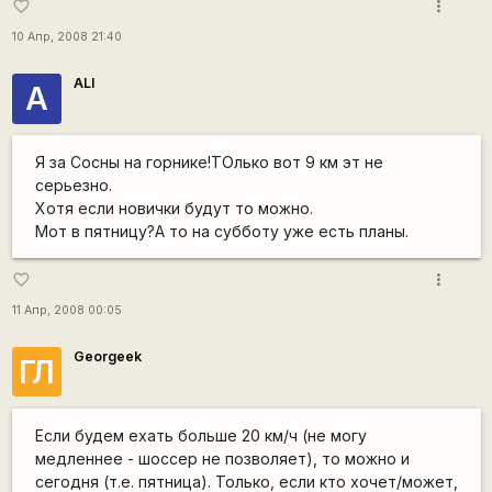
more_vert
favorite_border
10 Апр, 2008 21:40
ALI
A
Я за Сосны на горнике!ТОлько вот 9 км эт не
серьезно.
Хотя если новички будут то можно.
Мот в пятницу?А то на субботу уже есть планы.
more_vert
favorite_border
11 Апр, 2008 00:05
Georgeek
ГЛ
Если будем ехать больше 20 км/ч (не могу
медленнее - шоссер не позволяет), то можно и
сегодня (т.е. пятница). Только, если кто хочет/может,