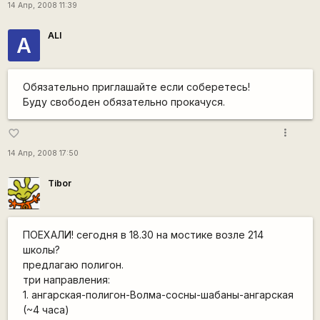
14 Апр, 2008 11:39
ALI
A
Обязательно приглашайте если соберетесь!
Буду свободен обязательно прокачуся.
more_vert
favorite_border
14 Апр, 2008 17:50
Tibor
ПОЕХАЛИ! сегодня в 18.30 на мостике возле 214
школы?
предлагаю полигон.
три направления:
1. ангарская-полигон-Волма-сосны-шабаны-ангарская
(~4 часа)