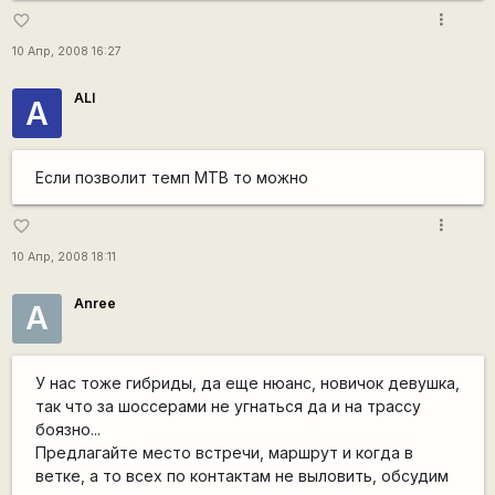
more_vert
favorite_border
10 Апр, 2008 16:27
ALI
A
Если позволит темп MTB то можно
more_vert
favorite_border
10 Апр, 2008 18:11
Anree
A
У нас тоже гибриды, да еще нюанс, новичок девушка,
так что за шоссерами не угнаться да и на трассу
боязно...
Предлагайте место встречи, маршрут и когда в
ветке, а то всех по контактам не выловить, обсудим