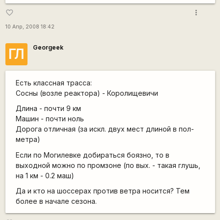
more_vert
favorite_border
10 Апр, 2008 18:42
Georgeek
ГЛ
Есть классная трасса:
Сосны (возле реактора) - Королищевичи
Длина - почти 9 км
Машин - почти ноль
Дорога отличная (за искл. двух мест длиной в пол-
метра)
Если по Могилевке добираться боязно, то в
выходной можно по промзоне (по вых. - такая глушь,
на 1 км - 0.2 маш)
Да и кто на шоссерах против ветра носится? Тем
более в начале сезона.