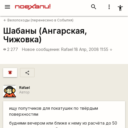
menu
search
more_vert
accessibility_new
Велопоходы (перенесено в События)
arrow_back
Шабаны (Ангарская,
Чижовка)
2 277
Новое сообщение:
Rafael
18 Апр, 2008 11:55
visibility
arrow_downward
notifications_active
share
Rafael
Автор
ищу попутчиков для покатушек по твёрдым
поверхностям
буднями вечером или ближе к нему из расчёта до 50