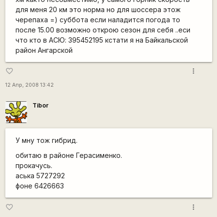
для меня 20 км это норма но для шоссера этож
черепаха =) суббота если наладится погода то
после 15.00 возможно открою сезон для себя ..еси
что кто в АСЮ: 395452195 кстати я на Байкальской
район Ангарской
more_vert
favorite_border
12 Апр, 2008 13:42
Tibor
У мну тож гибрид.
обитаю в районе Герасименко.
прокачусь.
аська 5727292
фоне 6426663
more_vert
favorite_border