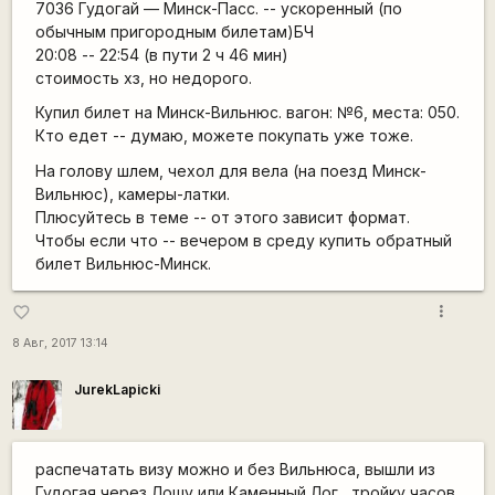
7036 Гудогай — Минск-Пасс. -- ускоренный (по
обычным пригородным билетам)БЧ
20:08 -- 22:54 (в пути 2 ч 46 мин)
стоимость хз, но недорого.
Купил билет на Минск-Вильнюс. вагон: №6, места: 050.
Кто едет -- думаю, можете покупать уже тоже.
На голову шлем, чехол для вела (на поезд Минск-
Вильнюс), камеры-латки.
Плюсуйтесь в теме -- от этого зависит формат.
Чтобы если что -- вечером в среду купить обратный
билет Вильнюс-Минск.
more_vert
favorite_border
8 Авг, 2017 13:14
JurekLapicki
распечатать визу можно и без Вильнюса, вышли из
Гудогая через Лошу или Каменный Лог , тройку часов