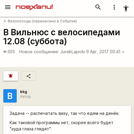
menu
search
more_vert
accessibility_new
Велопоходы (перенесено в События)
arrow_back
В Вильнюс с велосипедами
12.08 (суббота)
655
Новое сообщение:
JurekLapicki
9 Авг, 2017 00:41
visibility
arrow_downward
notifications_active
share
bkg
B
Автор
Задача -- распечатать визу, так что едем на денёк.
Как таковой программы нет, скорее всего будет
"куда глаза глядят".