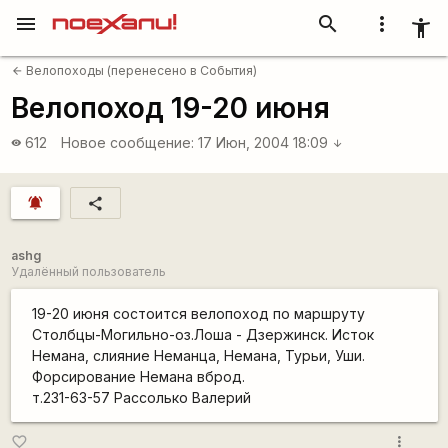
menu
search
more_vert
accessibility_new
Велопоходы (перенесено в События)
arrow_back
Велопоход 19-20 июня
612
Новое сообщение:
17 Июн, 2004 18:09
visibility
arrow_downward
notifications_active
share
ashg
Удалённый пользователь
19-20 июня состоится велопоход по маршруту
Столбцы-Могильно-оз.Лоша - Дзержинск. Исток
Немана, слияние Неманца, Немана, Турьи, Уши.
Форсирование Немана вброд.
т.231-63-57 Рассолько Валерий
more_vert
favorite_border