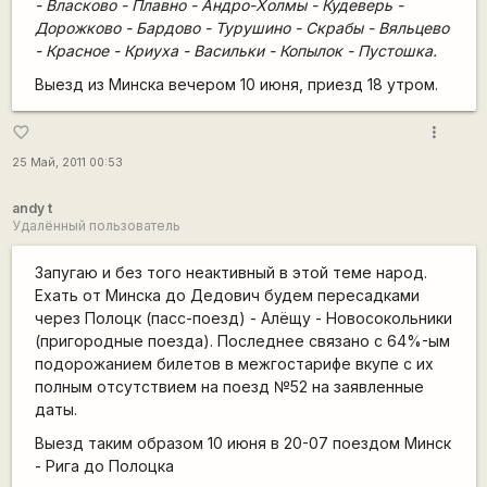
- Власково - Плавно - Андро-Холмы - Кудеверь -
Дорожково - Бардово - Турушино - Скрабы - Вяльцево
- Красное - Криуха - Васильки - Копылок - Пустошка.
Выезд из Минска вечером 10 июня, приезд 18 утром.
more_vert
favorite_border
25 Май, 2011 00:53
andy t
Удалённый пользователь
Запугаю и без того неактивный в этой теме народ.
Ехать от Минска до Дедович будем пересадками
через Полоцк (пасс-поезд) - Алёщу - Новосокольники
(пригородные поезда). Последнее связано с 64%-ым
подорожанием билетов в межгостарифе вкупе с их
полным отсутствием на поезд №52 на заявленные
даты.
Выезд таким образом 10 июня в 20-07 поездом Минск
- Рига до Полоцка