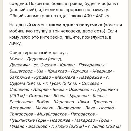
средний. Покрытие: больше гравий, будет и асфальт
(российский), и, очевидно, прорывы по азимуту.
Общий километраж похода - около 400 - 450 км.
На данный момент
ищем одного попутчика
(хочется
мобильную группу в три человека, двое есть). Если
кому либо это интересно, пишите, пожалуйста, в
личку.
Ориентировочный маршрут:
Минск - Дедовичи (поезд)
Дедовичи - ст. Судома - Кривец - Пожеревицы -
Вышегород - Уза - Кривково - Горушка - Жедрицы -
Закрючье - Курцево - Махновка - Навережье - г.
Судома (294 м) - г. Гусак (242 м) - Сысоево -
Сорокино - Адорье - Вёска - Османово - г. Душилиха
(280 м) - Османово - Вёска - Кудряево - Ясень -
Разбегаево - Выбор - Шараново - Шики - Тропкино -
Астраново - Маклаки - Винокурово - Вече - Носово -
Тригорское - Михайловское - Петровское -
Пушкинские Горы - Новоржев - Макарово - Гром -
Плавно - Власково - г. Лобно (325 м) - г. Липно (338 м)