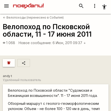
menu
search
more_vert
accessibility_new
Велопоходы (перенесено в События)
arrow_back
Велопоход по Псковской
области, 11 - 17 июня 2011
1 068
Новое сообщение:
6 Июн, 2011 09:37
visibility
arrow_downward
notifications_active
share
andy t
Удалённый пользователь
Велопоход по Псковской области "Судомская и
Бежаницкая возвышенности". 11 - 17 июня 2011 года.
Обзорный маршрут с геолого-геоморфологическим
уклоном. Объем - не более 100 - 120 км в день, темп