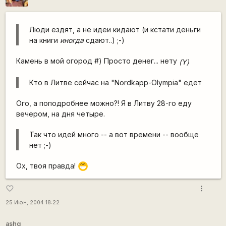
Люди ездят, а не идеи кидают (и кстати деньги
на книги
иногда
сдают..) ;-)
Камень в мой огород #) Просто денег... нету
(Y)
Кто в Литве сейчас на "Nordkapp-Olympia" едет
Ого, а поподробнее можно?! Я в Литву 28-го еду
вечером, на дня четыре.
Так что идей много -- а вот времени -- вообще
нет ;-)
Ох, твоя правда!
;D
more_vert
favorite_border
25 Июн, 2004 18:22
ashg