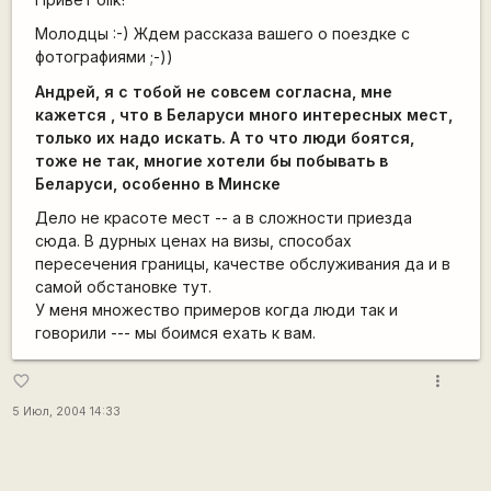
Молодцы :-) Ждем рассказа вашего о поездке с
фотографиями ;-))
Андрей, я с тобой не совсем согласна, мне
кажется , что в Беларуси много интересных мест,
только их надо искать. А то что люди боятся,
тоже не так, многие хотели бы побывать в
Беларуси, особенно в Минске
Дело не красоте мест -- а в сложности приезда
сюда. В дурных ценах на визы, способах
пересечения границы, качестве обслуживания да и в
самой обстановке тут.
У меня множество примеров когда люди так и
говорили --- мы боимся ехать к вам.
more_vert
favorite_border
5 Июл, 2004 14:33