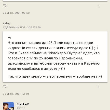
more_vert
favorite_border
25 Июн, 2004 09:50
ashg
Удалённый пользователь
Hi
Что значит никаких идей? Люди ездят, а не идеи
кидают (и кстати деньги на книги
иногда
сдают..) ;-)
Кто в Литве сейчас на "Nordkapp-Olympia" едет, кто
готовится с 17 по 25 июля по Нарочанским,
Браславским и витебским озерам ехать и в Карелию
если не ошибаюсь в августе ;-)))
Так что идей много -- а вот времени -- вообще нет ;-)
more_vert
favorite_border
25 Июн, 2004 13:39
StaLkeR
Автор