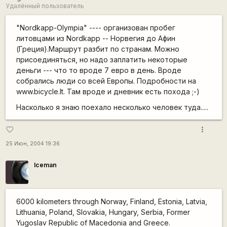
Удалённый пользователь
"Nordkapp-Olympia" ---- организован пробег
литовцами из Nordkapp -- Норвегия до Афин
(Греция).Маршрут разбит по странам. Можно
присоединяться, но надо заплатить некоторые
деньги --- что то вроде 7 евро в день. Вроде
собрались люди со всей Европы. Подробности на
www.bicycle.lt. Там вроде и дневник есть похода ;-)
Насколько я знаю поехало несколько человек туда.....
more_vert
favorite_border
25 Июн, 2004 19:36
Iceman
6000 kilometers through Norway, Finland, Estonia, Latvia,
Lithuania, Poland, Slovakia, Hungary, Serbia, Former
Yugoslav Republic of Macedonia and Greece.