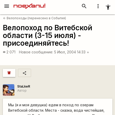
menu
search
more_vert
accessibility_new
Велопоходы (перенесено в События)
arrow_back
Велопоход по Витебской
области (3-15 июля) -
присоединяйтесь!
2 071
Новое сообщение:
5 Июл, 2004 14:33
visibility
arrow_downward
notifications_active
share
StaLkeR
Автор
Мы (я и моя девушка) едем в поход по озерам
Витебской области. Места - сказка, вода чистейшая,