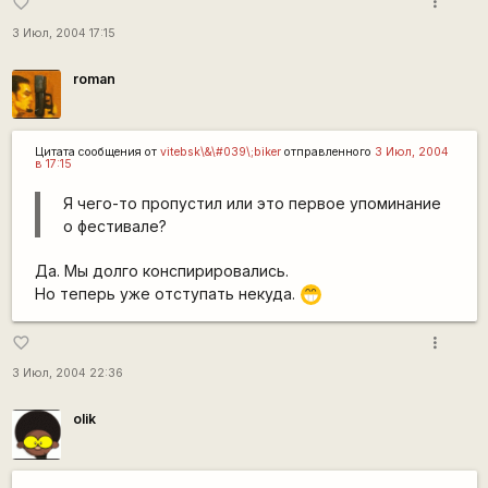
more_vert
favorite_border
3 Июл, 2004 17:15
roman
Цитата сообщения от
vitebsk\&\#039\;biker
отправленного
3 Июл, 2004
в 17:15
Я чего-то пропустил или это первое упоминание
о фестивале?
Да. Мы долго конспирировались.
Но теперь уже отступать некуда.
;D
more_vert
favorite_border
3 Июл, 2004 22:36
olik