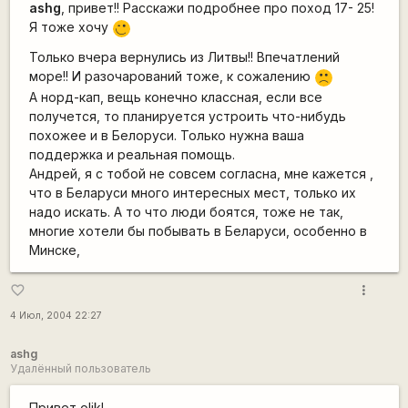
ashg
, привет!! Расскажи подробнее про поход 17- 25!
Я тоже хочу
;)
Только вчера вернулись из Литвы!! Впечатлений
море!! И разочарований тоже, к сожалению
:(
А норд-кап, вещь конечно классная, если все
получется, то планируется устроить что-нибудь
похожее и в Белоруси. Только нужна ваша
поддержка и реальная помощь.
Андрей, я с тобой не совсем согласна, мне кажется ,
что в Беларуси много интересных мест, только их
надо искать. А то что люди боятся, тоже не так,
многие хотели бы побывать в Беларуси, особенно в
Минске,
more_vert
favorite_border
4 Июл, 2004 22:27
ashg
Удалённый пользователь
Привет olik!