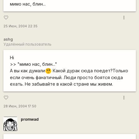
мимо нас, блин...
more_vert
favorite_border
25 Июн, 2004 22:35
ashg
Удалённый пользователь
Hi
>> "мимо нас, блин..."
А вы как думали
Какой дурак сюда поедет?Только
???
если очень фанатичный. Люди просто боятся сюда
ехать. Не забывайте в какой стране мы живем.
more_vert
favorite_border
28 Июн, 2004 17:50
promwad