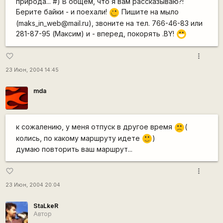
природа... #) В общем, что я вам рассказываю?!
Берите байки - и поехали!
Пишите на мыло
;)
(maks_in_web@mail.ru), звоните на тел. 766-46-83 или
281-87-95 (Максим) и - вперед, покорять .BY!
:D
more_vert
favorite_border
23 Июн, 2004 14:45
mda
к сожалению, у меня отпуск в другое время
(
:(
колись, по какому маршруту идете
)
:)
думаю повторить ваш маршрут...
more_vert
favorite_border
23 Июн, 2004 20:04
StaLkeR
Автор