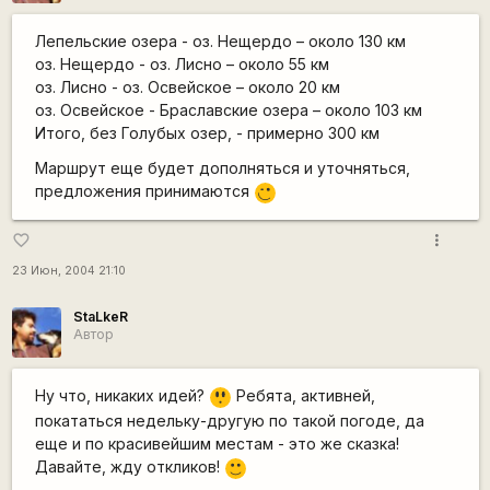
Лепельские озера - оз. Нещердо – около 130 км
оз. Нещердо - оз. Лисно – около 55 км
оз. Лисно - оз. Освейское – около 20 км
оз. Освейское - Браславские озера – около 103 км
Итого, без Голубых озер, - примерно 300 км
Маршрут еще будет дополняться и уточняться,
предложения принимаются
;)
more_vert
favorite_border
23 Июн, 2004 21:10
StaLkeR
Автор
=8
Ну что, никаких идей?
Ребята, активней,
O
покататься недельку-другую по такой погоде, да
еще и по красивейшим местам - это же сказка!
Давайте, жду откликов!
:)