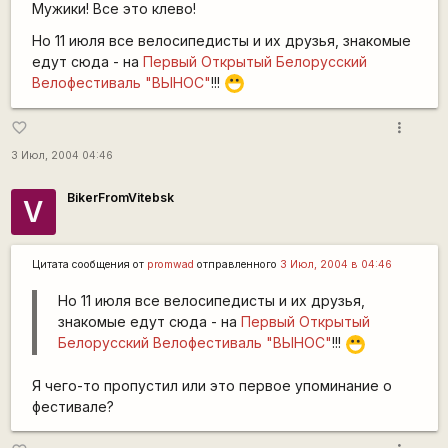
Мужики! Все это клево!
Но 11 июля все велосипедисты и их друзья, знакомые
едут сюда - на
Первый Открытый Белорусский
Велофестиваль "ВЫНОС"
!!!
:D
more_vert
favorite_border
3 Июл, 2004 04:46
BikerFromVitebsk
V
Цитата сообщения от
promwad
отправленного
3 Июл, 2004 в 04:46
Но 11 июля все велосипедисты и их друзья,
знакомые едут сюда - на
Первый Открытый
Белорусский Велофестиваль "ВЫНОС"
!!!
:D
Я чего-то пропустил или это первое упоминание о
фестивале?