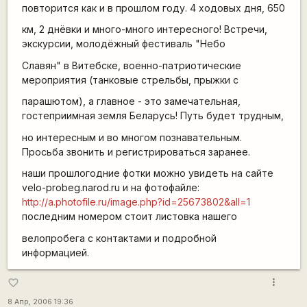
повторится как и в прошлом году. 4 ходовых дня, 650
км, 2 днёвки и много-много интересного! Встречи,
экскурсии, молодёжный фестиваль "Небо
Славян" в Витебске, военно-патриотические
мероприятия (танковые стрельбы, прыжки с
парашютом), а главное - это замечательная,
гостеприимная земля Беларусь! Путь будет трудным,
но интересным и во многом познавательным.
Просьба звонить и регистрироваться заранее.
наши прошлогодние фотки можно увидеть на сайте
velo-probeg.narod.ru и на фотофайле:
http://a.photofile.ru/image.php?id=25673802&all=1
последним номером стоит листовка нашего
велопробега с контактами и подробной
информацией.
more_vert
favorite_border
8 Апр, 2006 19:36