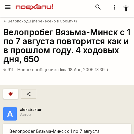
menu
search
more_vert
accessibility_new
Велопоходы (перенесено в События)
arrow_back
Велопробег Вязьма-Минск с 1
по 7 августа повторится как и
в прошлом году. 4 ходовых
дня, 650
911
Новое сообщение:
dima
18 Авг, 2006 13:39
visibility
arrow_downward
notifications_active
share
alekstraktor
A
Автор
Велопробег Вязьма-Минск с 1 по 7 августа