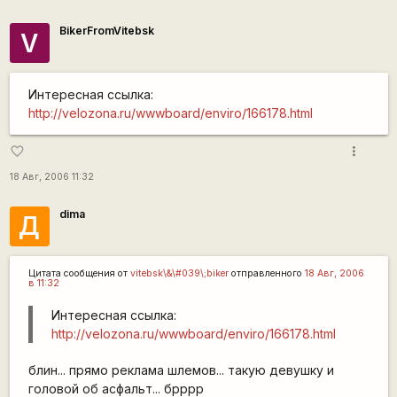
BikerFromVitebsk
V
Интересная ссылка:
http://velozona.ru/wwwboard/enviro/166178.html
more_vert
favorite_border
18 Авг, 2006 11:32
dima
Д
Цитата сообщения от
vitebsk\&\#039\;biker
отправленного
18 Авг, 2006
в 11:32
Интересная ссылка:
http://velozona.ru/wwwboard/enviro/166178.html
блин... прямо реклама шлемов... такую девушку и
головой об асфальт... брррр