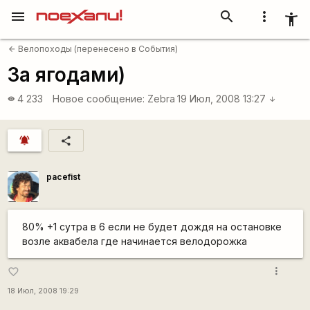
menu
search
more_vert
accessibility_new
Велопоходы (перенесено в События)
arrow_back
За ягодами)
4 233
Новое сообщение:
Zebra
19 Июл, 2008 13:27
visibility
arrow_downward
notifications_active
share
pacefist
80% +1 сутра в 6 если не будет дождя на остановке
возле аквабела где начинается велодорожка
more_vert
favorite_border
18 Июл, 2008 19:29