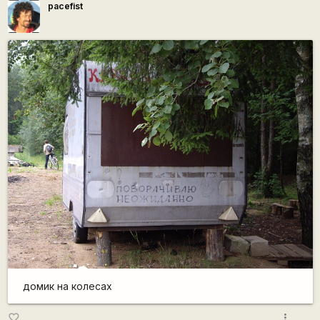
pacefist
домик на колесах
more_vert
favorite_border