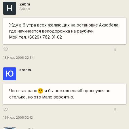
Zebra
Н
Автор
Жду в 6 утра всех желающих на остановке Аквобела,
где начинается велодорожка на раубичи.
Мой тел. (8029) 762-31-02
more_vert
favorite_border
18 Июл, 2008 22:54
eronts
Ю
Чего так рано
я бы поехал еслиб проснулся во
???
столько, но это мало вероятно.
more_vert
favorite_border
19 Июл, 2008 02:12