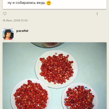
ну и собиралась ведь
:)
more_vert
favorite_border
19 Июл, 2008 12:50
pacefist