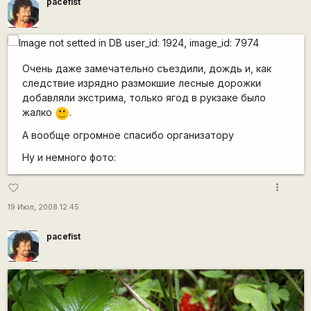
pacefist
Очень даже замечательно съездили, дождь и, как
следствие изрядно размокшие лесные дорожки
добавляли экстрима, только ягод в рукзаке было
жалко
.
:)
А вообще огромное спасибо организатору
Ну и немного фото:
more_vert
favorite_border
19 Июл, 2008 12:45
pacefist