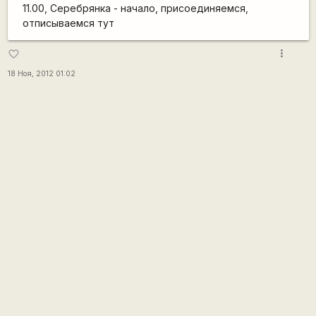
11.00, Серебрянка - начало, присоединяемся,
отписываемся тут
more_vert
favorite_border
18 Ноя, 2012 01:02