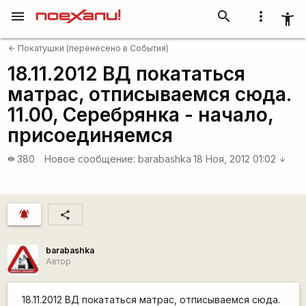
menu
search
more_vert
accessibility_new
Покатушки (перенесено в События)
arrow_back
18.11.2012 ВД покататься
матрас, отписываемся сюда.
11.00, Серебрянка - начало,
присоединяемся
380
Новое сообщение:
barabashka
18 Ноя, 2012 01:02
visibility
arrow_downward
notifications_active
share
barabashka
Автор
18.11.2012 ВД покататься матрас, отписываемся сюда.