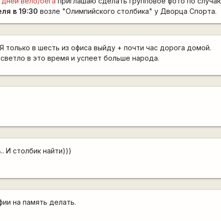
 дней вело/бега
приглашаю сделать групповое фото по случа
еля в 19:30
возле "Олимпийского столбика" у Дворца Спорта.
Я только в шесть из офиса выйду + почти час дорога домой.
ще светло в это время и успеет больше народа.
.. И столбик найти)))
фии на память делать.