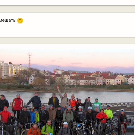
вмещать
:)