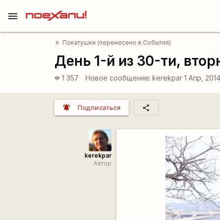
menu
Покатушки (перенесено в События)
arrow_back
День 1-й из 30-ти, вторн
1 357
Новое сообщение:
kerekpar
1 Апр, 201
visibility
notifications_active
share
Подписаться
kerekpar
Автор