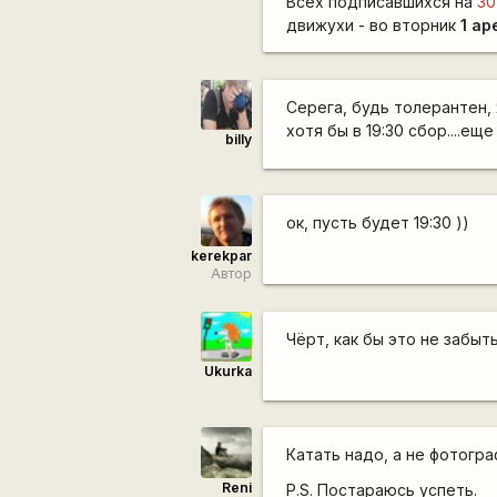
Всех подписавшихся на
30
движухи - во вторник
1 ар
Серега, будь толерантен, 
хотя бы в 19:30 сбор....е
billy
ок, пусть будет 19:30 ))
kerekpar
Автор
Чёрт, как бы это не забыть
Ukurka
Катать надо, а не фотогра
Reni
P.S. Постараюсь успеть.