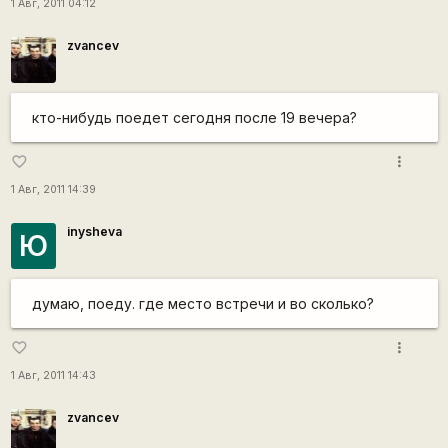
1 Авг, 2011 04:12
zvancev
кто-нибудь поедет сегодня после 19 вечера?
more_vert
favorite_border
1 Авг, 2011 14:39
inysheva
Ю
думаю, поеду. где место встречи и во сколько?
more_vert
favorite_border
1 Авг, 2011 14:43
zvancev