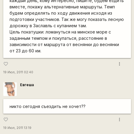
каждый день, кому интересно, пишите, будем ездить
вместе, покажу альтернативные маршруты. Темп
будем определять по ходу движения исходя из
подготовки участников. Так же могу показать лесную
дорожку в Заславль с купанием там.
Цель покатушки: ломануться на минское море с
заданным темпом и покупаться, расстояние в
зависимости от маршрута от веснянки до веснянки
от 23 до 60 км.
more_vert
favorite_border
19 Июл, 2011 02:40
Евгеша
никто сегодня съездить не хочет??
more_vert
favorite_border
19 Июл, 2011 13:19