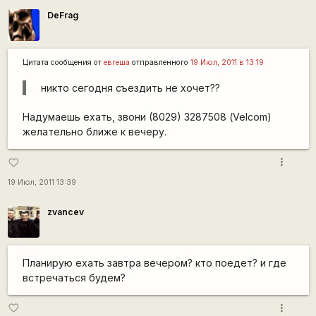
DeFrag
Цитата сообщения от
евгеша
отправленного
19 Июл, 2011 в 13:19
никто сегодня съездить не хочет??
Надумаешь ехать, звони (8029) 3287508 (Velcom)
желательно ближе к вечеру.
more_vert
favorite_border
19 Июл, 2011 13:39
zvancev
Планирую ехать завтра вечером? кто поедет? и где
встречаться будем?
more_vert
favorite_border