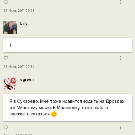
more_vert
favorite_border
26 Июн, 2011 09:28
billy
)
more_vert
favorite_border
26 Июн, 2011 09:51
egreen
Я в Сухарево. Мне тоже нравится ездить на Дроздах
и к Минскому морю. В Малиновку тоже люблю
заезжать кататься
;)
more_vert
favorite_border