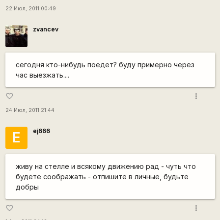
22 Июл, 2011 00:49
zvancev
сегодня кто-нибудь поедет? буду примерно через
час выезжать....
more_vert
favorite_border
24 Июл, 2011 21:44
ej666
E
живу на стелле и всякому движению рад - чуть что
будете соображать - отпишите в личные, будьте
добры
more_vert
favorite_border