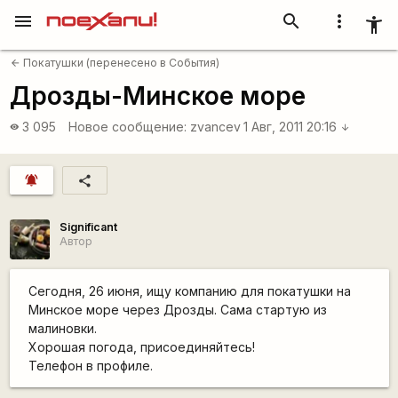
menu
search
more_vert
accessibility_new
Покатушки (перенесено в События)
arrow_back
Дрозды-Минское море
3 095
Новое сообщение:
zvancev
1 Авг, 2011 20:16
visibility
arrow_downward
notifications_active
share
Significant
Автор
Сегодня, 26 июня, ищу компанию для покатушки на
Минское море через Дрозды. Сама стартую из
малиновки.
Хорошая погода, присоединяйтесь!
Телефон в профиле.