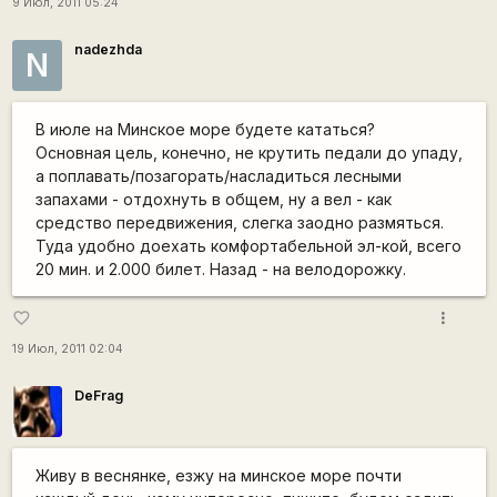
9 Июл, 2011 05:24
nadezhda
N
В июле на Минское море будете кататься?
Основная цель, конечно, не крутить педали до упаду,
а поплавать/позагорать/насладиться лесными
запахами - отдохнуть в общем, ну а вел - как
средство передвижения, слегка заодно размяться.
Туда удобно доехать комфортабельной эл-кой, всего
20 мин. и 2.000 билет. Назад - на велодорожку.
more_vert
favorite_border
19 Июл, 2011 02:04
DeFrag
Живу в веснянке, езжу на минское море почти