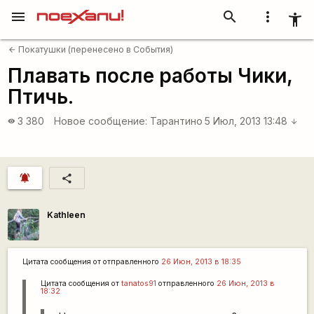
menu
search
more_vert
accessibility_new
Покатушки (перенесено в События)
arrow_back
Плавать после работы Чики,
Птичь.
3 380
Новое сообщение:
Тарантино
5 Июл, 2013 13:48
visibility
arrow_downward
notifications_active
share
Kathleen
Цитата сообщения от
отправленного
26 Июн, 2013 в 18:35
Цитата сообщения от
tanatos91
отправленного
26 Июн, 2013 в
18:32