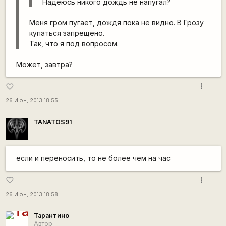
Надеюсь никого дождь не напугал?
Меня гром пугает, дождя пока не видно. В Грозу
купаться запрещено.
Так, что я под вопросом.
Может, завтра?
more_vert
favorite_border
26 Июн, 2013 18:55
TANATOS91
если и переносить, то не более чем на час
more_vert
favorite_border
26 Июн, 2013 18:58
Тарантино
Автор