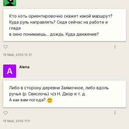
Кто хоть ориентировочно скажет какой маршрут?
Куда руль направлять? Сидя сейчас на работе и
глядя
в окно понимаешь... дождь. Куда движение?
more_vert
favorite_border
19 Май, 2005 10:57
Alena
А
Либо в сторону деревни Заямочное, либо вдоль
ручья (р. Свислочь) ч/з Н. Двор и т. д.
А как вам погода?
:'(
more_vert
favorite_border
19 Май, 2005 11:11