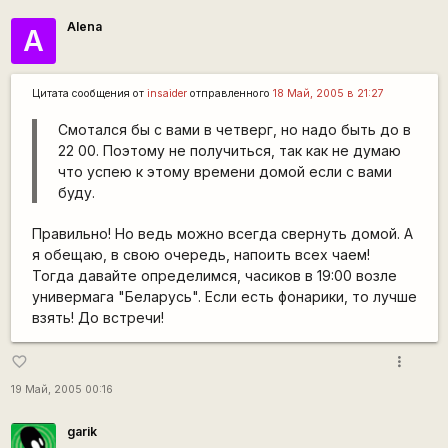
Alena
А
Цитата сообщения от
insaider
отправленного
18 Май, 2005 в 21:27
Смотался бы с вами в четверг, но надо быть до в
22 00. Поэтому не получиться, так как не думаю
что успею к этому времени домой если с вами
буду.
Правильно! Но ведь можно всегда свернуть домой. А
я обещаю, в свою очередь, напоить всех чаем!
Тогда давайте определимся, часиков в 19:00 возле
универмага "Беларусь". Если есть фонарики, то лучше
взять! До встречи!
more_vert
favorite_border
19 Май, 2005 00:16
garik