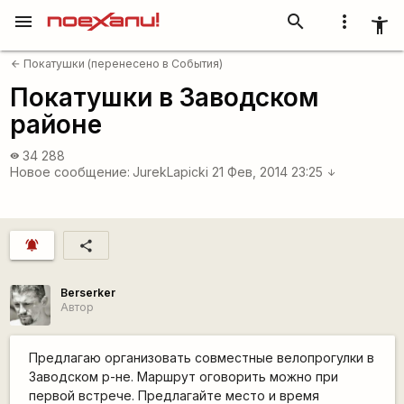
menu
search
more_vert
accessibility_new
Покатушки (перенесено в События)
arrow_back
Покатушки в Заводском
районе
34 288
visibility
Новое сообщение:
JurekLapicki
21 Фев, 2014 23:25
arrow_downward
notifications_active
share
Berserker
Автор
Предлагаю организовать совместные велопрогулки в
Заводском р-не. Маршрут оговорить можно при
первой встрече. Предлагайте место и время