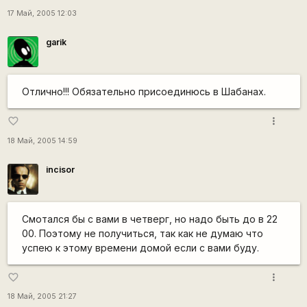
17 Май, 2005 12:03
garik
Отлично!!! Обязательно присоединюсь в Шабанах.
more_vert
favorite_border
18 Май, 2005 14:59
incisor
Смотался бы с вами в четверг, но надо быть до в 22
00. Поэтому не получиться, так как не думаю что
успею к этому времени домой если с вами буду.
more_vert
favorite_border
18 Май, 2005 21:27