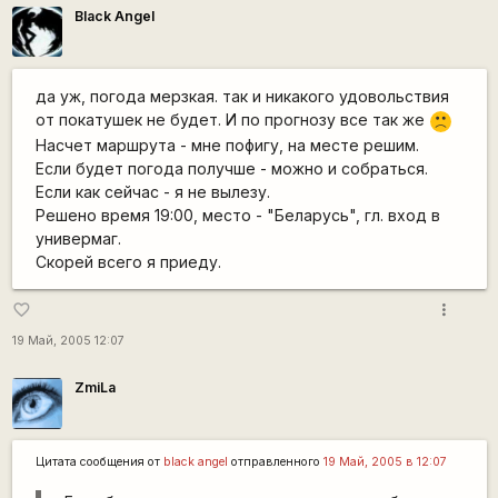
Black Angel
да уж, погода мерзкая. так и никакого удовольствия
от покатушек не будет. И по прогнозу все так же
:(
Насчет маршрута - мне пофигу, на месте решим.
Если будет погода получше - можно и собраться.
Если как сейчас - я не вылезу.
Решено время 19:00, место - "Беларусь", гл. вход в
универмаг.
Скорей всего я приеду.
more_vert
favorite_border
19 Май, 2005 12:07
ZmiLa
Цитата сообщения от
black angel
отправленного
19 Май, 2005 в 12:07