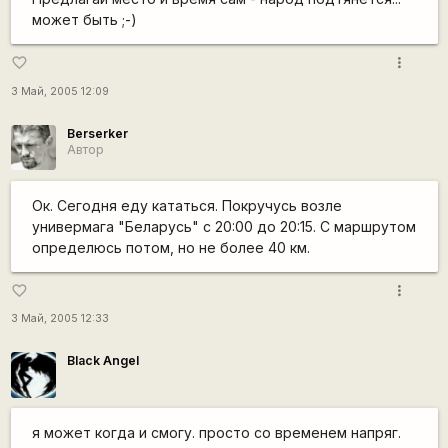
может быть ;-)
more_vert
favorite_border
3 Май, 2005 12:09
Berserker
Автор
Ок. Сегодня еду кататься. Покручусь возле
универмага "Беларусь" с 20:00 до 20:15. С маршрутом
определюсь потом, но не более 40 км.
more_vert
favorite_border
3 Май, 2005 12:33
Black Angel
я может когда и смогу. просто со временем напряг.