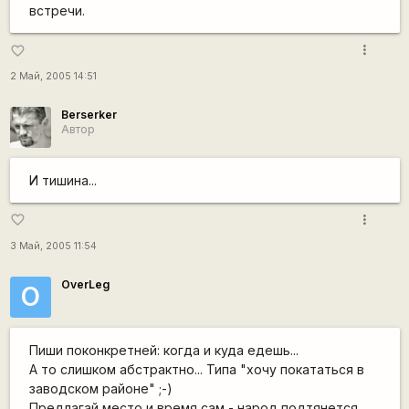
встречи.
more_vert
favorite_border
2 Май, 2005 14:51
Berserker
Автор
И тишина...
more_vert
favorite_border
3 Май, 2005 11:54
OverLeg
O
Пиши поконкретней: когда и куда едешь...
А то слишком абстрактно... Типа "хочу покататься в
заводском районе" ;-)
Предлагай место и время сам - народ подтянется...