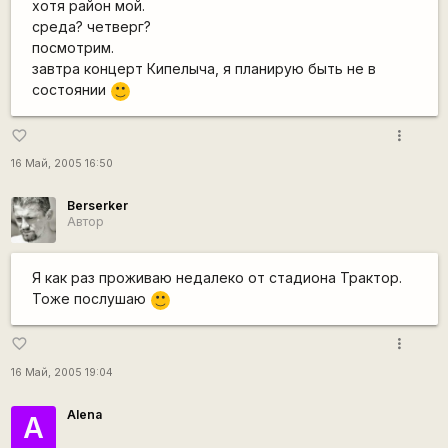
хотя район мой.
среда? четверг?
посмотрим.
завтра концерт Кипелыча, я планирую быть не в
состоянии
:)
more_vert
favorite_border
16 Май, 2005 16:50
Berserker
Автор
Я как раз проживаю недалеко от стадиона Трактор.
Тоже послушаю
:)
more_vert
favorite_border
16 Май, 2005 19:04
Alena
А