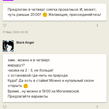
Предлогаю в четверг слегка прокатиься. И, может,
чуть раньше 20:00?
Желающие, присоединяйтесь!
:)
more_vert
favorite_border
17 Май, 2005 02:35
Black Angel
хмм... можно и в четверг.
маршрут?
часика на 2 - 3, не больше!
с остановкой где-нить на природе.
Куда? Да хоть в стайки! Можно и купальный сезон
открыть
;)
Время... ну можно в 19:00 на Могилевской.
Предлагайте варианты.
more_vert
favorite_border