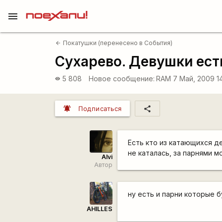
menu
Покатушки (перенесено в События)
arrow_back
Сухарево. Девушки ест
5 808
Новое сообщение:
RAM
7 Май, 2009 1
visibility
notifications_active
share
Подписаться
Есть кто из катающихся д
не каталась, за парнями м
Alvi
Автор
ну есть и парни которые б
AHILLES