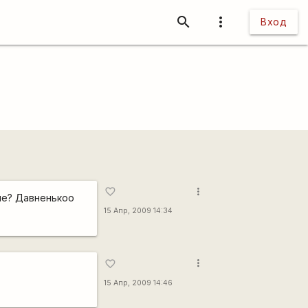
search
more_vert
Вход
more_vert
favorite_border
ые? Давненькоо
15 Апр, 2009 14:34
more_vert
favorite_border
15 Апр, 2009 14:46