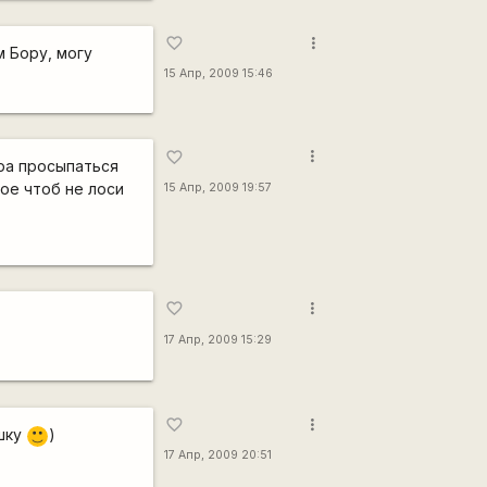
more_vert
favorite_border
 Бору, могу
15 Апр, 2009 15:46
more_vert
favorite_border
ора просыпаться
ое чтоб не лоси
15 Апр, 2009 19:57
more_vert
favorite_border
17 Апр, 2009 15:29
more_vert
favorite_border
ушку
)
:)
17 Апр, 2009 20:51