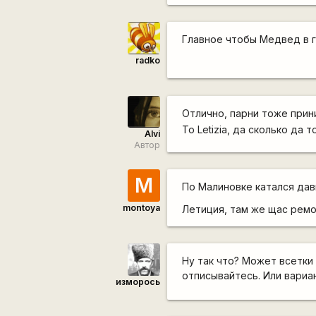
Главное чтобы Медвед в г
radko
Отлично, парни тоже при
To Letizia, да сколько да 
Alvi
Автор
M
По Малиновке катался дав
montoya
Летиция, там же щас ремо
Ну так что? Может всетки
отписывайтесь. Или вариан
изморось