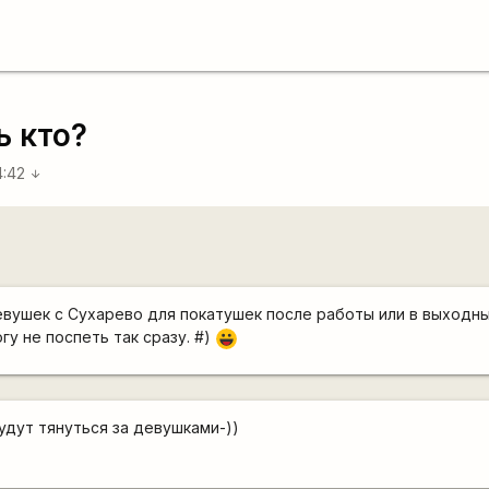
ь кто?
4:42
arrow_downward
евушек с Сухарево для покатушек после работы или в выходн
огу не поспеть так сразу. #)
|-))
удут тянуться за девушками-))