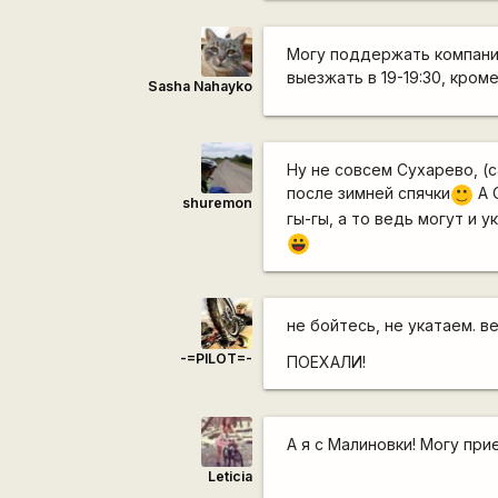
Могу поддержать компанию
выезжать в 19-19:30, кром
Sasha Nahayko
Ну не совсем Сухарево, (
после зимней спячки
А 
:)
shuremon
гы-гы, а то ведь могут и у
|-))
не бойтесь, не укатаем. 
-=PILOT=-
ПОЕХАЛИ!
А я с Малиновки! Могу пр
Leticia