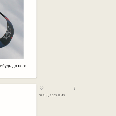
ибудь до него.
more_vert
favorite_border
18 Апр, 2009 19:45