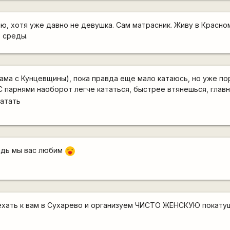
, хотя уже давно не девушка. Сам матрасник. Живу в Красном
е среды.
сама с Кунцевщины), пока правда еще мало катаюсь, но уже п
С парнями наоборот легче кататься, быстрее втянешься, главн
катать
ведь мы вас любим
:-*
иехать к вам в Сухарево и организуем ЧИСТО ЖЕНСКУЮ покат