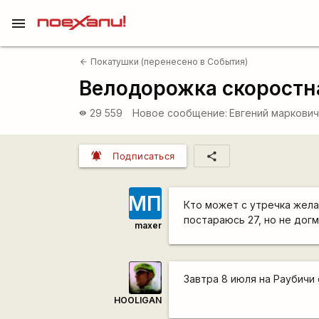
menu
Покатушки (перенесено в События)
arrow_back
Велодорожка скоростн
29 559
Новое сообщение:
Евгений маркови
visibility
notifications_active
share
Подписаться
МП
Кто может с утречка желае
постараюсь 27, но не догм
maxer
Завтра 8 июля на Раубичи 
HOOLIGAN