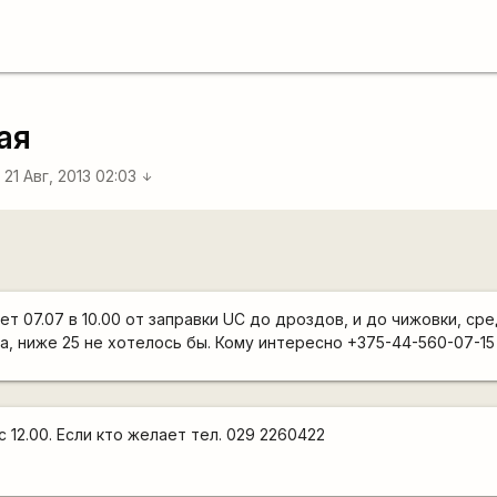
ая
ч
21 Авг, 2013 02:03
arrow_downward
т 07.07 в 10.00 от заправки UC до дроздов, и до чижовки, ср
а, ниже 25 не хотелось бы. Кому интересно +375-44-560-07-15
с 12.00. Если кто желает тел. 029 2260422