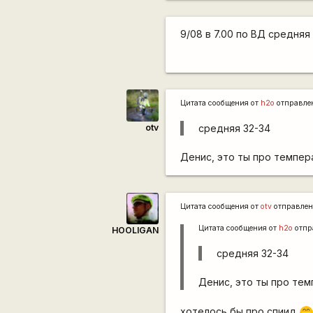
9/08 в 7.00 по ВД средняя 
Цитата сообщения от
h2o
отправле
otv
средняя 32-34
Денис, это ты про темпе
Цитата сообщения от
otv
отправле
Цитата сообщения от
h2o
отпр
HOOLIGAN
средняя 32-34
Денис, это ты про те
хотелось бы про спиид
;D