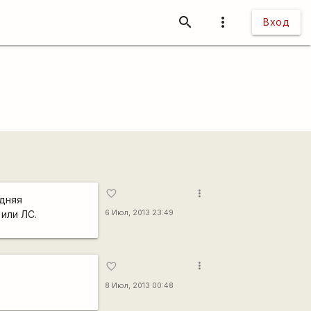
search
more_vert
Вход
more_vert
favorite_border
едняя
 или ЛС.
6 Июл, 2013 23:49
more_vert
favorite_border
8 Июл, 2013 00:48