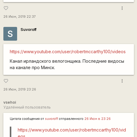
more_vert
favorite_border
26 Июн, 2019 22:37
Suvoroff
S
https://www.youtube.com/user/robertmccarthy100/videos
Канал ирландского велогонщика. Последние видосы
на канале про Минск.
more_vert
favorite_border
26 Июн, 2019 23:26
vsehoi
Удалённый пользователь
Цитата сообщения от
suvoroff
отправленного
26 Июн в 23:26
https://www.youtube.com/user/robertmccarthy100/vid
eos