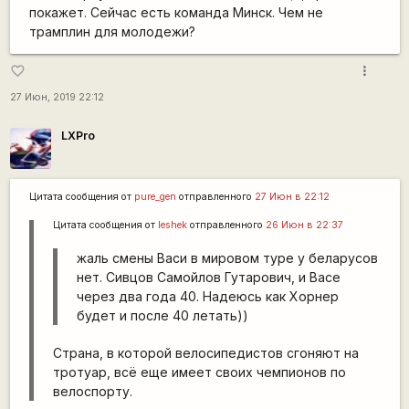
покажет. Сейчас есть команда Минск. Чем не
трамплин для молодежи?
more_vert
favorite_border
27 Июн, 2019 22:12
LXPro
Цитата сообщения от
pure_gen
отправленного
27 Июн в 22:12
Цитата сообщения от
leshek
отправленного
26 Июн в 22:37
жаль смены Васи в мировом туре у беларусов
нет. Сивцов Самойлов Гутарович, и Васе
через два года 40. Надеюсь как Хорнер
будет и после 40 летать))
Страна, в которой велосипедистов сгоняют на
тротуар, всё еще имеет своих чемпионов по
велоспорту.