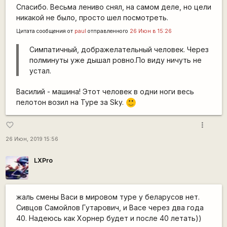
Спасибо. Весьма лениво снял, на самом деле, но цели
никакой не было, просто шел посмотреть.
Цитата сообщения от
paul
отправленного
26 Июн в 15:26
Симпатичный, дображелательный человек. Через
полминуты уже дышал ровно.По виду ничуть не
устал.
Василий - машина! Этот человек в одни ноги весь
пелотон возил на Туре за Sky.
:)
more_vert
favorite_border
26 Июн, 2019 15:56
LXPro
жаль смены Васи в мировом туре у беларусов нет.
Сивцов Самойлов Гутарович, и Васе через два года
40. Надеюсь как Хорнер будет и после 40 летать))