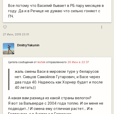
Все потому что Василий бывает в РБ пару месяцев в
году. Да и в Речице не думаю что сильно гоняют с
ПЧ.
more_vert
favorite_border
27 Июн, 2019 23:01
DmitryYakunin
Цитата сообщения от
leshek
отправленного
26 Июн в 22:37
жаль смены Васи в мировом туре у беларусов
нет. Сивцов Самойлов Гутарович, и Васе через
два года 40. Надеюсь как Хорнер будет и после
40 летать))
А какая вам разница из какой страны велогон?
Я вот за Вальверде с 2004 года топлю. И он меня не
подводит...! И смена ему отличная растет... И в
Голландии, и в Англии и в Германии.