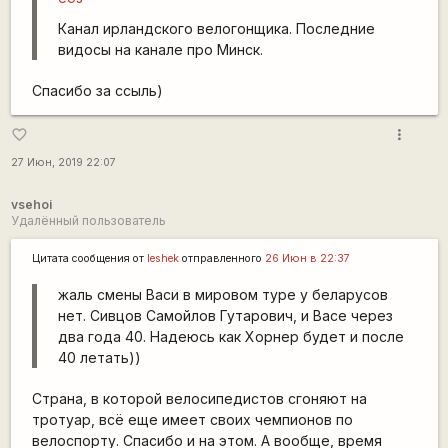
Канал ирландского велогонщика. Последние
видосы на канале про Минск.
Спасибо за ссыль)
more_vert
favorite_border
27 Июн, 2019 22:07
vsehoi
Удалённый пользователь
Цитата сообщения от
leshek
отправленного
26 Июн в 22:37
жаль смены Васи в мировом туре у беларусов
нет. Сивцов Самойлов Гутарович, и Васе через
два года 40. Надеюсь как Хорнер будет и после
40 летать))
Страна, в которой велосипедистов сгоняют на
тротуар, всё еще имеет своих чемпионов по
велоспорту. Спасибо и на этом. А вообще, время