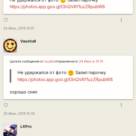
:)
https://photos.app.goo.gl/t3nQVAYfuzZRpubW8
more_vert
favorite_border
24 Июн, 2019 01:01
Vauxhall
Цитата сообщения от
scyld
отправленного
24 Июн в 01:01
Не удержался от фото
Залил парочку
:)
https://photos.app.goo.gl/t3nQVAYfuzZRpubW8
хорошо снял
more_vert
favorite_border
25 Июн, 2019 15:35
LXPro