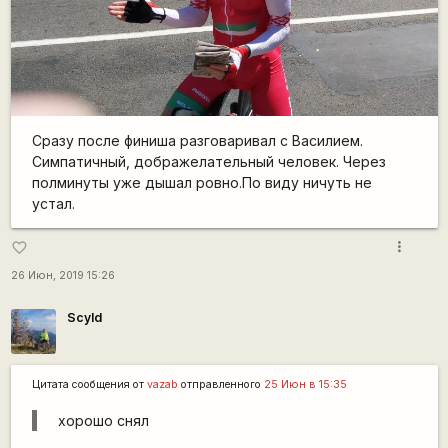
Сразу после финиша разговаривал с Василием.
Симпатичный, дображелательный человек. Через
полминуты уже дышал ровно.По виду ничуть не
устал.
more_vert
favorite_border
26 Июн, 2019 15:26
Scyld
Цитата сообщения от
vazab
отправленного
25 Июн в 15:35
хорошо снял