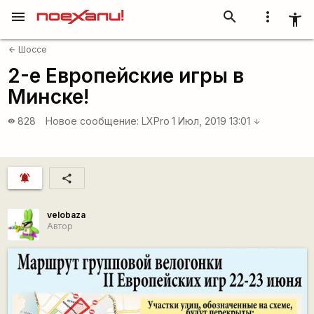
menu
search
more_vert
accessibility_new
Шоссе
arrow_back
2-е Европейские игры в
Минске!
828
Новое сообщение:
LXPro
1 Июл, 2019 13:01
visibility
arrow_downward
notifications_active
share
velobaza
Автор