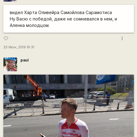
видел Харта Оливейра Самойлова Сарамотиса
Ну Васю с победой, даже не сомневался в нем, и
Аленка молодцом.
more_vert
favorite_border
25 Июн, 2019 16:31
paul