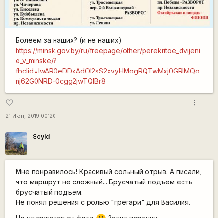
Болеем за наших? (и не наших)
https://minsk.gov.by/ru/freepage/other/perekritoe_dvijeni
e_v_minske/?
fbclid=IwAR0eDDxAdOl2sS2xvyHMogRQTwMxj0GRIMQo
nj62G0NRD-0cgg2jwTQIBr8
more_vert
favorite_border
21 Июн, 2019 00:20
Scyld
Мне понравилось! Красивый сольный отрыв. А писали,
что маршрут не сложный... Брусчатый подъем есть
брусчатый подъем.
Не понял решения с ролью "грегари" для Василия.
Не удержался от фото
Залил парочку