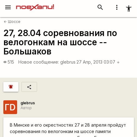
menu
search
more_vert
accessibility_new
Шоссе
arrow_back
27, 28.04 соревнования по
велогонкам на шоссе --
Большаков
515
Новое сообщение:
glebrus
27 Апр, 2013 03:07
visibility
arrow_downward
notifications_active
share
glebrus
ГD
Автор
В Минске и его окрестностях 27 и 28 апреля пройдут
соревнования по велогонкам на шоссе памяти