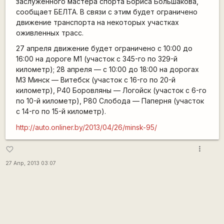
заслуженного мастера спорта Бориса Большакова,
сообщает БЕЛТА. В связи с этим будет ограничено
движение транспорта на некоторых участках
оживленных трасс.
27 апреля движение будет ограничено с 10:00 до
16:00 на дороге М1 (участок с 345-го по 329-й
километр); 28 апреля — с 10:00 до 18:00 на дорогах
М3 Минск — Витебск (участок с 16-го по 20-й
километр), Р40 Боровляны — Логойск (участок с 6-го
по 10-й километр), Р80 Слобода — Паперня (участок
с 14-го по 15-й километр).
http://auto.onliner.by/2013/04/26/minsk-95/
more_vert
favorite_border
27 Апр, 2013 03:07