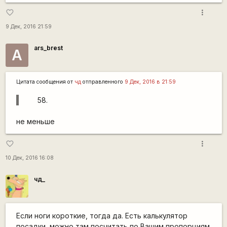
more_vert
favorite_border
9 Дек, 2016 21:59
ars_brest
А
Цитата сообщения от
чд
отправленного
9 Дек, 2016 в 21:59
не меньше
more_vert
favorite_border
10 Дек, 2016 16:08
чд_
Если ноги короткие, тогда да. Есть калькулятор
посадки, можно там посчитать по Вашим пропорциям.