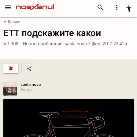
menu
search
more_vert
accessibility_new
Шоссе
arrow_back
ЕТТ подскажите какои
1 008
Новое сообщение:
santa nova
7 Фев, 2017 22:41
visibility
arrow_downward
notifications_active
share
santa nova
Автор