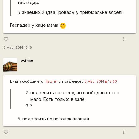
гаспадар.
У знаёмых 2 (два) ровары у прыбіральне вяселі.
Гаспадар у хаце мама
:)
more_vert
favorite_border
6 Мар, 2014 18:18
vvtitan
Цитата сообщения от
flatcher
отправленного
6 Мар, 2014 в 12:00
подвесить на стену, но свободных стен
мало. Есть только в зале.
?
подвесить на потолок плашмя
more_vert
favorite_border