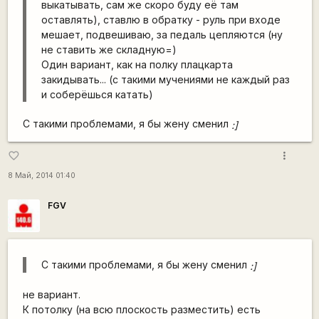
выкатывать, сам же скоро буду её там
оставлять), ставлю в обратку - руль при входе
мешает, подвешиваю, за педаль цепляются (ну
не ставить же складную=)
Один вариант, как на полку плацкарта
закидывать... (с такими мучениями не каждый раз
и соберёшься катать)
С такими проблемами, я бы жену сменил
:]
more_vert
favorite_border
8 Май, 2014 01:40
FGV
С такими проблемами, я бы жену сменил
:]
не вариант.
К потолку (на всю плоскость разместить) есть