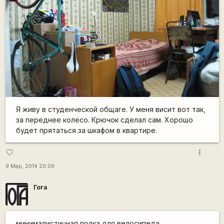
Я живу в студенческой общаге. У меня висит вот так,
за переднее колесо. Крючок сделал сам. Хорошо
будет прятаться за шкафом в квартире.
more_vert
favorite_border
9 Мар, 2014 20:09
Гога
минималистичная полка для велосипеда