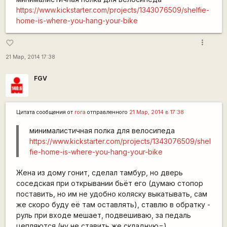
https://www.kickstarter.com/projects/1343076509/shelfie-
home-is-where-you-hang-your-bike
more_vert
favorite_border
21 Мар, 2014 17:38
FGV
Цитата сообщения от
гога
отправленного
21 Мар, 2014 в 17:38
минималистичная полка для велосипеда
https://www.kickstarter.com/projects/1343076509/shel
fie-home-is-where-you-hang-your-bike
Жена из дому гонит, сделал тамбур, но дверь
соседская при открывании бьёт его (думаю стопор
поставить, но им не удобно коляску выкатывать, сам
же скоро буду её там оставлять), ставлю в обратку -
руль при входе мешает, подвешиваю, за педаль
цепляются (ну не ставить же складную=)