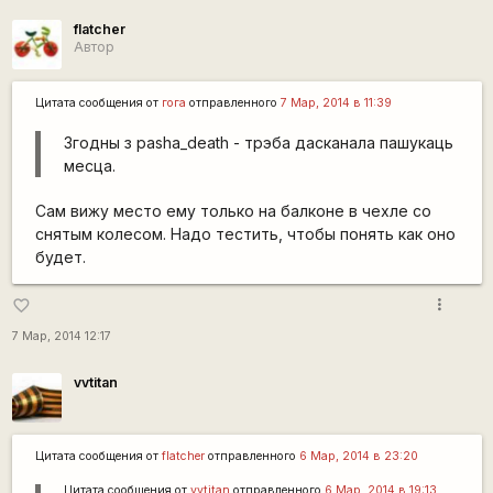
flatcher
Автор
Цитата сообщения от
гога
отправленного
7 Мар, 2014 в 11:39
Згодны з pasha_death - трэба дасканала пашукаць
месца.
Сам вижу место ему только на балконе в чехле со
снятым колесом. Надо тестить, чтобы понять как оно
будет.
more_vert
favorite_border
7 Мар, 2014 12:17
vvtitan
Цитата сообщения от
flatcher
отправленного
6 Мар, 2014 в 23:20
Цитата сообщения от
vvtitan
отправленного
6 Мар, 2014 в 19:13