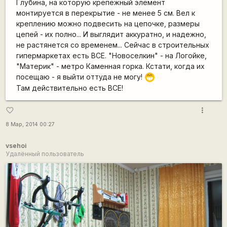
Глубина, на которую крепежный элемент
монтируется в перекрытие - не менее 5 см. Вел к
креплению можно подвесить на цепочке, размеры
цепей - их полно... И выглядит аккуратно, и надежно,
не растянется со временем... Сейчас в строительных
гипермаркетах есть ВСЕ. "Новоселкин" - на Логойке,
"Материк" - метро Каменная горка. Кстати, когда их
посещаю - я выйти оттуда не могу!
;D
Там действительно есть ВСЕ!
more_vert
favorite_border
8 Мар, 2014 00:27
vsehoi
Удалённый пользователь