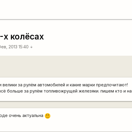
-х колёсах
Фев, 2013 15:40
arrow_downward
ли велики за рулём автомобилей и какие марки предпочитают!
сё больше за рулём топливожрущей железяки. пишем кто и на чём
годе очень актуальна
:)