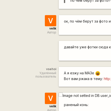
по чём берут за фото!?
V
ок, по чём берут за фото 
velik
Автор
давайте уже фотки сюда к
vsehoi
А я езжу на МАЗе
Удалённый
|-))
пользователь
Вот вам ржака в тему:
http
V
раненый конь:
velik
Автор