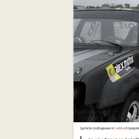
Цитата сообщения от
velik
отправл