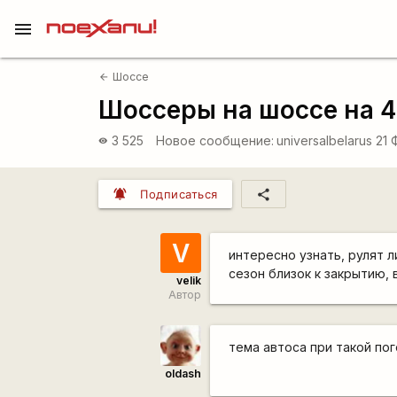
menu
Шоссе
arrow_back
Шоссеры на шоссе на 4
3 525
Новое сообщение:
universalbelarus
21 
visibility
notifications_active
share
Подписаться
V
интересно узнать, рулят 
сезон близок к закрытию, в
velik
Автор
тема автоса при такой по
oldash