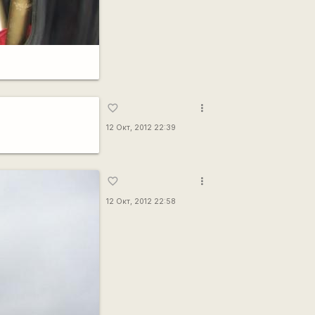
more_vert
favorite_border
12 Окт, 2012 22:39
more_vert
favorite_border
12 Окт, 2012 22:58