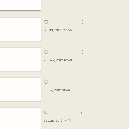
more_vert
favorite_border
12 Окт, 2012 23:55
more_vert
favorite_border
29 Окт, 2012 10:43
more_vert
favorite_border
3 Ноя, 2012 01:40
more_vert
favorite_border
22 Дек, 2012 17:47