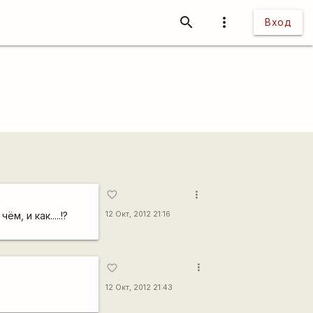
search
more_vert
Вход
more_vert
favorite_border
, и как.....!?
12 Окт, 2012 21:16
more_vert
favorite_border
12 Окт, 2012 21:43