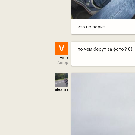
кто не верит
V
по чём берут за фото!? 8)
velik
Автор
alexliss