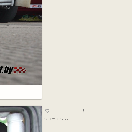
more_vert
favorite_border
12 Окт, 2012 22:31