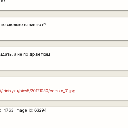
 8)
и по сколько наливают!?
идать, а не по др.веткам
://trinixy.ru/pics5/20121030/comixx_01.jpg