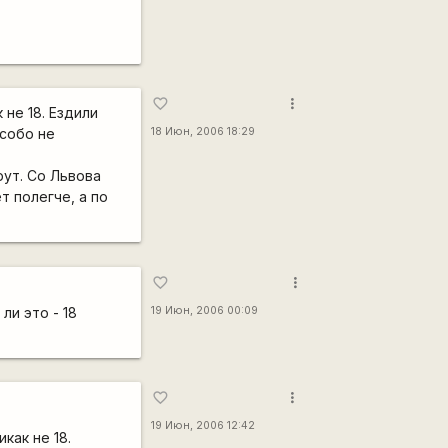
more_vert
favorite_border
 не 18. Ездили
Особо не
18 Июн, 2006 18:29
рут. Со Львова
 полегче, а по
more_vert
favorite_border
ли это - 18
19 Июн, 2006 00:09
more_vert
favorite_border
19 Июн, 2006 12:42
как не 18.