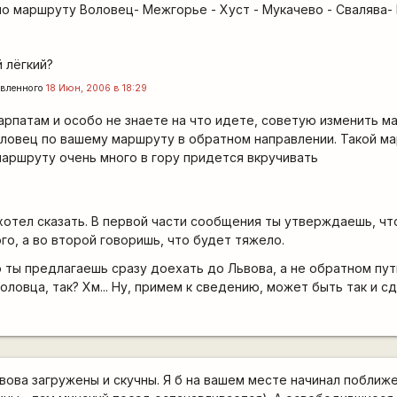
по маршруту Воловец- Межгорье - Хуст - Мукачево - Свалява-
й лёгкий?
вленного
18 Июн, 2006 в 18:29
карпатам и особо не знаете на что идете, советую изменить м
оловец по вашему маршруту в обратном направлении. Такой м
маршруту очень много в гору придется вкручивать
 хотел сказать. В первой части сообщения ты утверждаешь, чт
го, а во второй говоришь, что будет тяжело.
о ты предлагаешь сразу доехать до Львова, а не обратном пут
Воловца, так? Хм... Ну, примем к сведению, может быть так и с
вова загружены и скучны. Я б на вашем месте начинал поближе