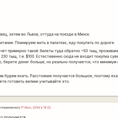
вец, затем во Львов, оттуда на поезде в Минск.
итание. Планируем жить в палатках, еду покупать по дороге.
чёт примерно такой: билеты туда обратно ~50 тыщ, проживан
 230 тыщ, т.е. $100. Естестевенно сюда не входит покупка сув
о, берите денег больше, но реально получается, что минимум 
ым будем ехать. Расстояние получается большое, поэтому ех
ете готовить велики учитывайте это.
отправленного
17 Июн, 2006 в 18:22
о получается...