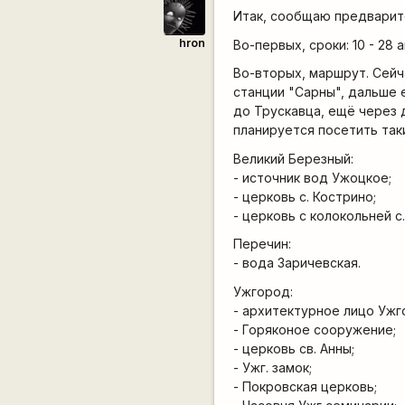
Итак, сообщаю предварит
hron
Во-первых, сроки: 10 - 28 а
Во-вторых, маршрут. Сей
станции "Сарны", дальше 
до Трускавца, ещё через 
планируется посетить та
Великий Березный:
- источник вод Ужоцкое;
- церковь с. Кострино;
- церковь с колокольней с.
Перечин:
- вода Заричевская.
Ужгород:
- архитектурное лицо Ужг
- Горяконое сооружение;
- церковь св. Анны;
- Ужг. замок;
- Покровская церковь;