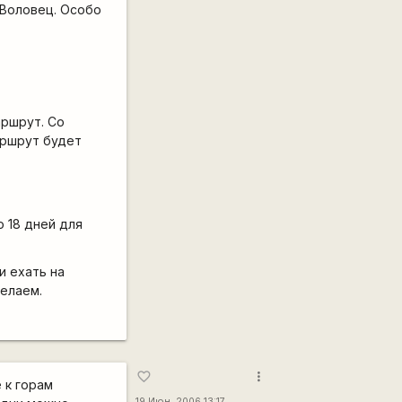
 Воловец. Особо
аршрут. Со
аршрут будет
о 18 дней для
и ехать на
делаем.
more_vert
favorite_border
 к горам
19 Июн, 2006 13:17