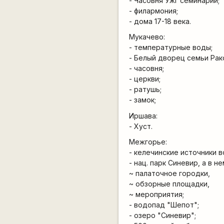
- Часовня Ужг семинарии;
- филармония;
- дома 17-18 века.
Мукачево:
- температурные воды;
- Белый дворец семьи Рак
- часовня;
- церкви;
- ратушь;
- замок;
Иршава:
- Хуст.
Межгорье:
- келечинские источники в
- нац. парк Синевир, а в не
~ палаточное городки,
~ обзорные площадки,
~ мероприятия;
- водопад "Шепот";
- озеро "Синевир";