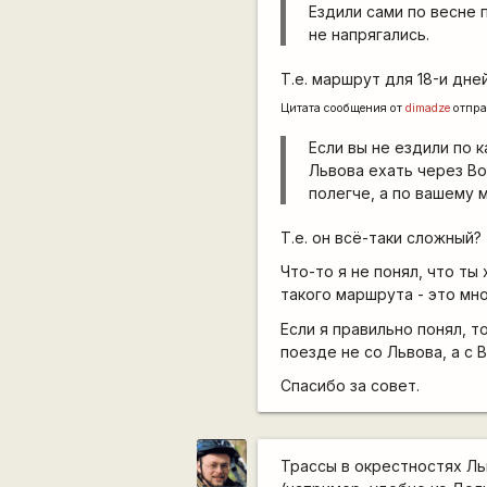
Ездили сами по весне 
не напрягались.
Т.е. маршрут для 18-и дне
Цитата сообщения от
dimadze
отпра
Если вы не ездили по 
Львова ехать через В
полегче, а по вашему 
Т.е. он всё-таки сложный?
Что-то я не понял, что ты
такого маршрута - это мно
Если я правильно понял, т
поезде не со Львова, а с 
Спасибо за совет.
Трассы в окрестностях Ль