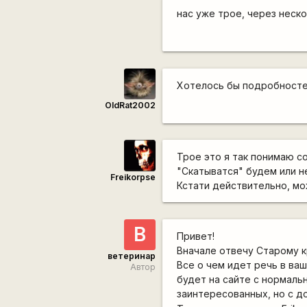
нас уже трое, через неск
Хотелось бы подробностей
OldRat2002
Трое это я так понимаю со 
"Скатыватся" будем или н
Freikorpse
Кстати действительно, мож
В
Привет!
Вначале отвечу Старому к
ветеринар
Все о чем идет речь в ва
Автор
будет на сайте с нормальн
заинтересованных, но с д