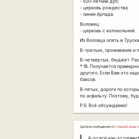
- 500-летний дуб;
- церковь рождества;
- линия Арпада.
Воловец:
- церковь с колокольней.
Из Воловца опять в Труска
В-третьих, проживание и п
В-четвёртых, бюджет. Рас
* 18. Получается примерно
другого. Если Вам это над
баксов.
В-пятых, дороги по котор
по асфальту. Поэтому, буд
P.S. Всё обсуждаемо!
Цитата сообщения от
старый крыс
А-то всё как-то размыт