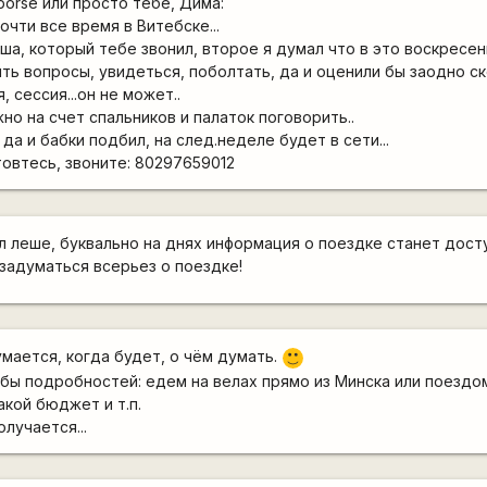
porse или просто тебе, Дима:
очти все время в Витебске...
еша, который тебе звонил, второе я думал что в это воскресе
ить вопросы, увидеться, поболтать, да и оценили бы заодно с
я, сессия...он не может..
ужно на счет спальников и палаток поговорить..
да и бабки подбил, на след.неделе будет в сети...
товтесь, звоните: 80297659012
ал леше, буквально на днях информация о поездке станет дост
задуматься всерьез о поездке!
мается, когда будет, о чём думать.
:)
 бы подробностей: едем на велах прямо из Минска или поездом
кой бюджет и т.п.
лучается...