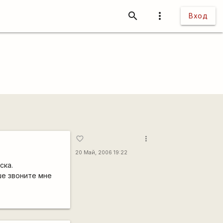
search
more_vert
Вход
more_vert
favorite_border
20 Май, 2006 19:22
ска.
ше звоните мне