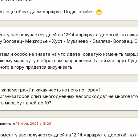
 мы ещё обсуждаем маршрут. Подключайся!
;D
т у вас получается дней на 12-14 маршрут с дорогой, но никак
у Воловец- Межгорье - Хуст - Мукачево - Свалява- Воловец. 
патам и особо не знаете на что идете, советую изменить марш
ашему маршруту в обратном направлении. Такой маршрут будет
ого в гору придется вкручивать
я километраж? и какая часть из него по горам?
 организаторов опыт многодневных велопоходов? не многовато 
ть маршрут дней до 10?
вленного
18 Июн, 2006 в 18:29
мент у вас получается дней на 12-14 маршрут с дорогой, но ни