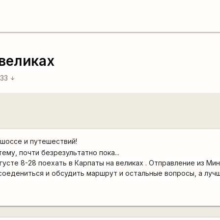
 великах
:33
arrow_downward
шоссе и путешествий!
ему, почти безрезультатно пока...
густе 8-28 поехать в Карпаты на великах . Отправление из Мин
соедениться и обсудить маршрут и остальные вопросы, а луч