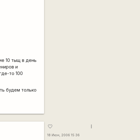
ие 10 тыщ в день
ениров и
где-то 100
ать будем только
more_vert
favorite_border
18 Июн, 2006 15:36