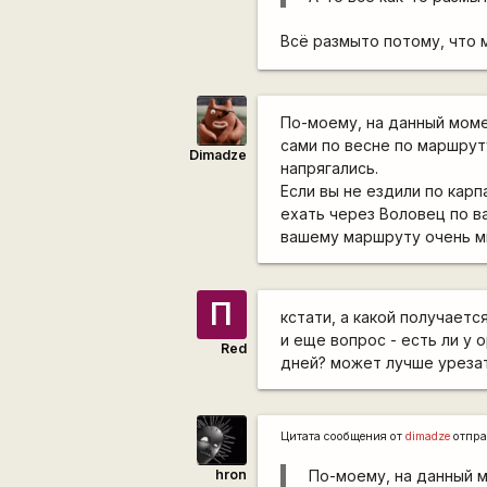
Всё размыто потому, что
По-моему, на данный момен
сами по весне по маршрут
Dimadze
напрягались.
Если вы не ездили по кар
ехать через Воловец по в
вашему маршруту очень мн
П
кстати, а какой получаетс
и еще вопрос - есть ли у
Red
дней? может лучше уреза
Цитата сообщения от
dimadze
отпра
hron
По-моему, на данный мо