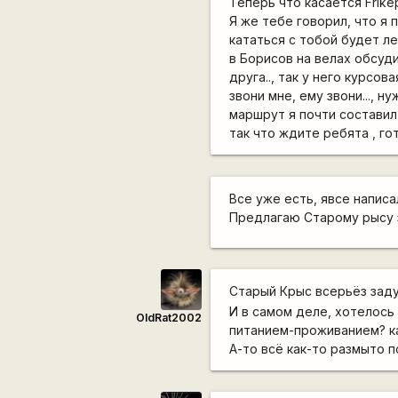
Теперь что касается Frike
Я же тебе говорил, что я п
кататься с тобой будет л
в Борисов на велах обсуд
друга.., так у него курсова
звони мне, ему звони..., н
маршрут я почти составил 
так что ждите ребята , го
Все уже есть, явсе напис
Предлагаю Старому рысу 
Старый Крыс всерьёз заду
И в самом деле, хотелось
OldRat2002
питанием-проживанием? ка
А-то всё как-то размыто по