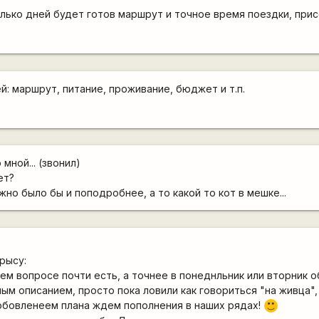
олько дней будет готов маршрут и точное время поездки, прис
: маршрут, питание, проживание, бюджет и т.п.
мной... (звонил)
ет?
но было бы и поподробнее, а то какой то кот в мешке...
рысу:
шем вопросе почти есть, а точнее в понеднльник или вторник 
ым описанием, просто пока ловили как говориться "на живца",
обовленеем плана ждем пополнения в наших рядах!
:)