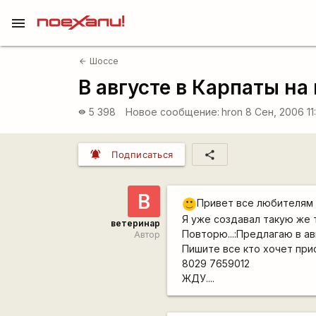
menu
Шоссе
arrow_back
В августе в Карпаты на
5 398
Новое сообщение:
hron
8 Сен, 2006 11
visibility
notifications_active
share
Подписаться
В
Привет все любителям 
:)
Я уже создавал такую же т
ветеринар
Повторю...:Предлагаю в ав
Автор
Пишите все кто хочет при
8029 7659012
ЖДУ....