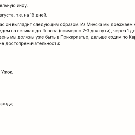
ельную инфу.
вгуста, т.е. на 18 дней.
час он выглядит следующим образом. Из Минска мы доезжаем 
едем на великах до Львова (примерно 2-3 дня пути), через 1 
день мы должны уже быть в Прикарпатье, дальше ездим по Ка
кие достопремичательности:
 Ужок.
орода;