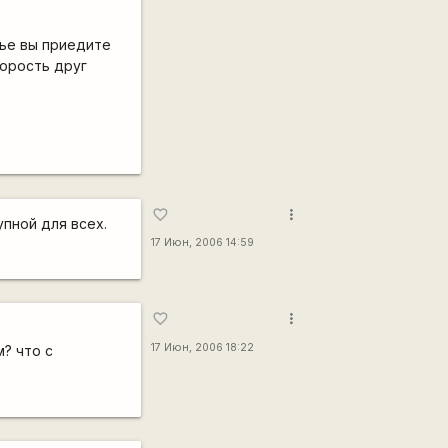
нье вы приедите
корость друг
more_vert
favorite_border
упной для всех.
17 Июн, 2006 14:59
more_vert
favorite_border
17 Июн, 2006 18:22
? что с