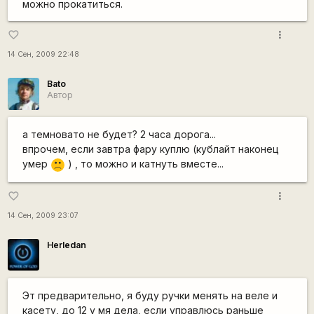
можно прокатиться.
more_vert
favorite_border
14 Сен, 2009 22:48
Bato
Автор
а темновато не будет? 2 часа дорога...
впрочем, если завтра фару куплю (кублайт наконец
умер
) , то можно и катнуть вместе...
:(
more_vert
favorite_border
14 Сен, 2009 23:07
Herledan
Эт предварительно, я буду ручки менять на веле и
касету, до 12 у мя дела, если управлюсь раньше