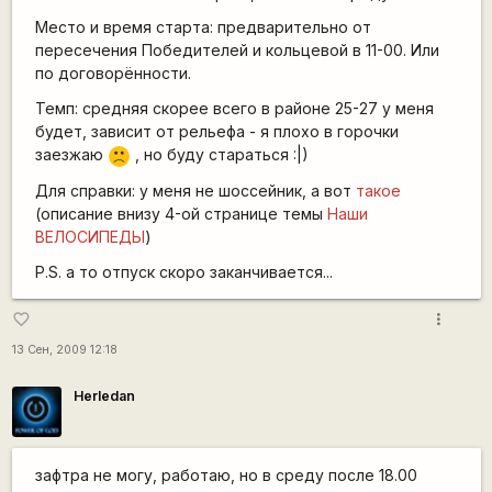
Место и время старта: предварительно от
пересечения Победителей и кольцевой в 11-00. Или
по договорённости.
Темп: средняя скорее всего в районе 25-27 у меня
будет, зависит от рельефа - я плохо в горочки
заезжаю
, но буду стараться :|)
:(
Для справки: у меня не шоссейник, а вот
такое
(описание внизу 4-ой странице темы
Наши
ВЕЛОСИПЕДЫ
)
P.S. а то отпуск скоро заканчивается...
more_vert
favorite_border
13 Сен, 2009 12:18
Herledan
зафтра не могу, работаю, но в среду после 18.00