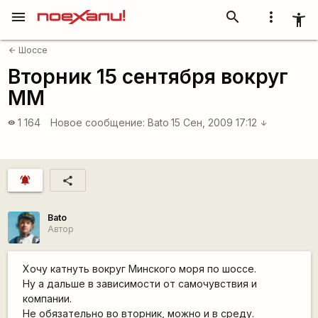
menu
search
more_vert
accessibility_new
Шоссе
arrow_back
Вторник 15 сентября вокруг
ММ
1 164
Новое сообщение:
Bato
15 Сен, 2009 17:12
visibility
arrow_downward
notifications_active
share
Bato
Автор
Хочу катнуть вокруг Минского моря по шоссе.
Ну а дальше в зависимости от самочувствия и
компании.
Не обязательно во вторник, можно и в среду.