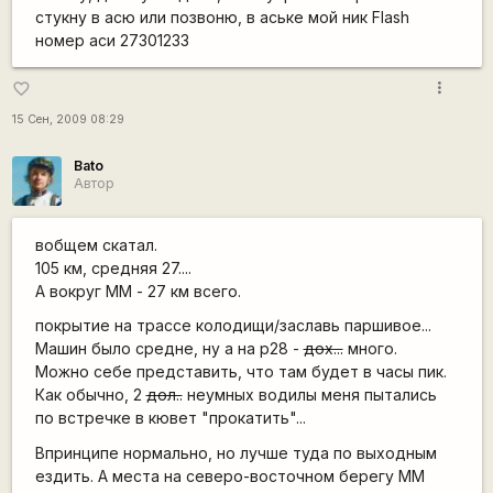
стукну в асю или позвоню, в аське мой ник Flаsh
номер аси 27301233
more_vert
favorite_border
15 Сен, 2009 08:29
Bato
Автор
вобщем скатал.
105 км, средняя 27....
А вокруг ММ - 27 км всего.
покрытие на трассе колодищи/заславь паршивое...
Машин было средне, ну а на p28 -
дох...
много.
Можно себе представить, что там будет в часы пик.
Как обычно, 2
дол..
неумных водилы меня пытались
по встречке в кювет "прокатить"...
Впринципе нормально, но лучше туда по выходным
ездить. А места на северо-восточном берегу ММ