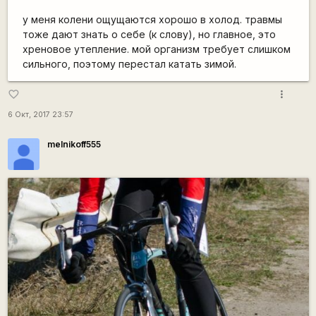
у меня колени ощущаются хорошо в холод. травмы
тоже дают знать о себе (к слову), но главное, это
хреновое утепление. мой организм требует слишком
сильного, поэтому перестал катать зимой.
more_vert
favorite_border
6 Окт, 2017 23:57
melnikoff555