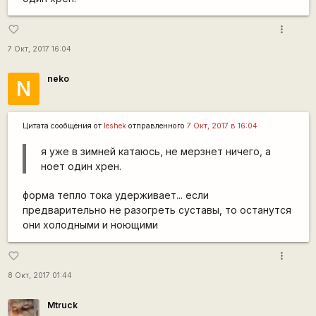
more_vert
favorite_border
7 Окт, 2017 16:04
neko
N
Цитата сообщения от
leshek
отправленного
7 Окт, 2017 в 16:04
я уже в зимней катаюсь, не мерзнет ничего, а
ноет один хрен.
форма тепло тока удерживает... если
предварительно не разогреть суставы, то останутся
они холодными и ноющими
more_vert
favorite_border
8 Окт, 2017 01:44
Mtruck