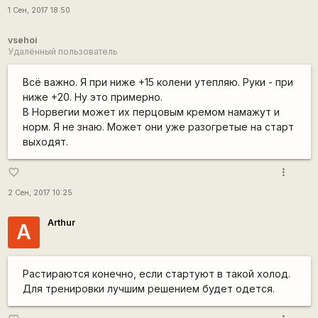
1 Сен, 2017 18:50
vsehoi
Удалённый пользователь
Всё важно. Я при ниже +15 колени утепляю. Руки - при
ниже +20. Ну это примерно.
В Норвегии может их перцовым кремом намажут и
норм. Я не знаю. Может они уже разогретые на старт
выходят.
more_vert
favorite_border
2 Сен, 2017 10:25
Arthur
A
Растираются конечно, если стартуют в такой холод.
Для тренировки лучшим решением будет одется.