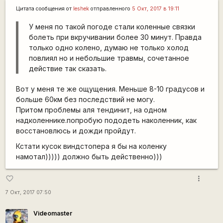
Цитата сообщения от
leshek
отправленного
5 Окт, 2017 в 19:11
У меня по такой погоде стали коленные связки
болеть при вкручивании более 30 минут. Правда
только одно колено, думаю не только холод
повлиял но и небольшие травмы, сочетанное
действие так сказать.
Вот у меня те же ощущения. Меньше 8-10 градусов и
больше 60км без последствий не могу.
Притом проблемы аля тендинит, на одном
надколеннике.попробую пододеть наколенник, как
восстановлюсь и дожди пройдут.
Кстати кусок виндстопера я бы на коленку
намотал))))) должно быть действенно)))
more_vert
favorite_border
7 Окт, 2017 07:50
Videomaster