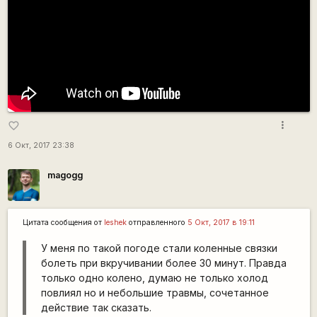
more_vert
favorite_border
6 Окт, 2017 23:38
magogg
Цитата сообщения от
leshek
отправленного
5 Окт, 2017 в 19:11
У меня по такой погоде стали коленные связки
болеть при вкручивании более 30 минут. Правда
только одно колено, думаю не только холод
повлиял но и небольшие травмы, сочетанное
действие так сказать.