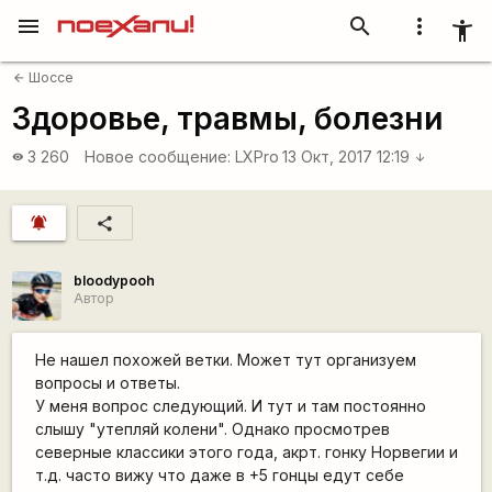
menu
search
more_vert
accessibility_new
Шоссе
arrow_back
Здоровье, травмы, болезни
3 260
Новое сообщение:
LXPro
13 Окт, 2017 12:19
visibility
arrow_downward
notifications_active
share
bloodypooh
Автор
Не нашел похожей ветки. Может тут организуем
вопросы и ответы.
У меня вопрос следующий. И тут и там постоянно
слышу "утепляй колени". Однако просмотрев
северные классики этого года, акрт. гонку Норвегии и
т.д. часто вижу что даже в +5 гонцы едут себе