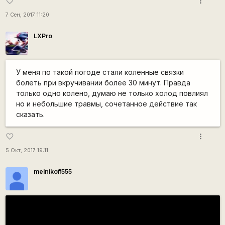
more_vert
favorite_border
7 Сен, 2017 11:20
LXPro
У меня по такой погоде стали коленные связки
болеть при вкручивании более 30 минут. Правда
только одно колено, думаю не только холод повлиял
но и небольшие травмы, сочетанное действие так
сказать.
more_vert
favorite_border
5 Окт, 2017 19:11
melnikoff555