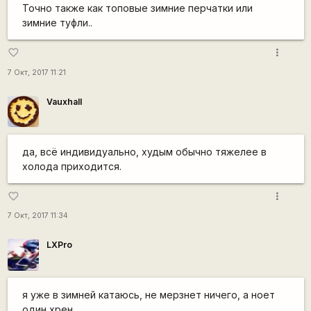
Точно также как топовые зимние перчатки или
зимние туфли..
more_vert
favorite_border
7 Окт, 2017 11:21
Vauxhall
да, всё индивидуально, худым обычно тяжелее в
холода приходится.
more_vert
favorite_border
7 Окт, 2017 11:34
LXPro
я уже в зимней катаюсь, не мерзнет ничего, а ноет
один хрен.