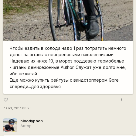
Чтобы ездить в холода надо 1 раз потратить немного
денег на штаны с неопреновыми наколенниками
Надеваю их ниже 10, в мороз поддеваю термобельё
- штаны демисезонные Author. Служат уже долго мне,
ибо не китай.
Еще можно купить рейтузы с виндстоппером Gore
спереди...для здоровья.
more_vert
favorite_border
7 Окт, 2017 00:25
bloodypooh
Автор