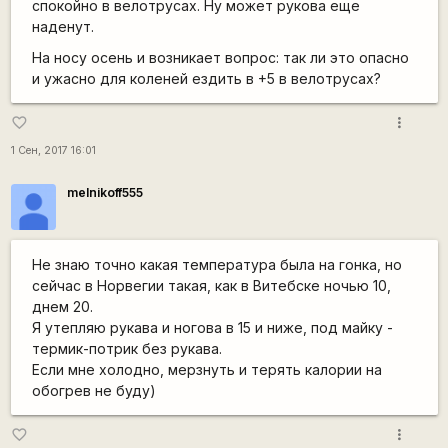
спокойно в велотрусах. Ну может рукова еще
наденут.
На носу осень и возникает вопрос: так ли это опасно
и ужасно для коленей ездить в +5 в велотрусах?
more_vert
favorite_border
1 Сен, 2017 16:01
melnikoff555
Не знаю точно какая температура была на гонка, но
сейчас в Норвегии такая, как в Витебске ночью 10,
днем 20.
Я утепляю рукава и ногова в 15 и ниже, под майку -
термик-потрик без рукава.
Если мне холодно, мерзнуть и терять калории на
обогрев не буду)
more_vert
favorite_border