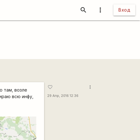
search
more_vert
Вход
more_vert
favorite_border
о там, возле
ираю всю инфу,
29 Апр, 2016 12:36