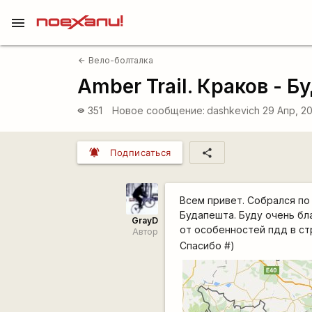
menu
Вело-болталка
arrow_back
Amber Trail. Краков - 
351
Новое сообщение:
dashkevich
29 Апр, 2
visibility
notifications_active
share
Подписаться
Всем привет. Собрался по 
Будапешта. Буду очень бл
GrayD
от особенностей пдд в ст
Автор
Спасибо #)