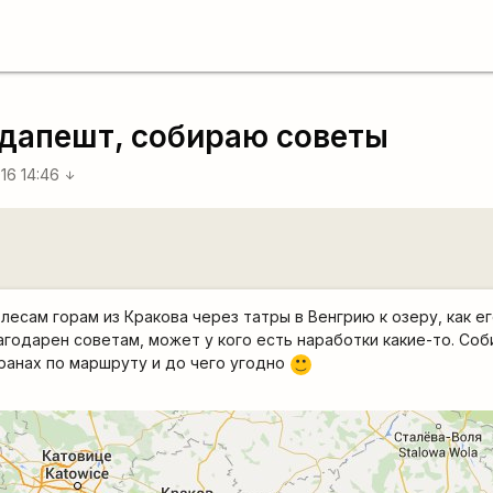
Будапешт, собираю советы
016 14:46
arrow_downward
лесам горам из Кракова через татры в Венгрию к озеру, как ег
агодарен советам, может у кого есть наработки какие-то. Соб
ранах по маршруту и до чего угодно
:)