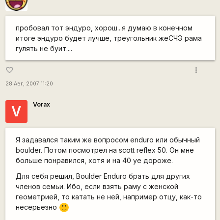
пробовал тот эндуро, хорош...я думаю в конечном
итоге эндуро будет лучше, треугольник жеСЧЭ рама
гулять не буит....
more_vert
favorite_border
28 Авг, 2007 11:20
Vorax
V
Я задавался таким же вопросом enduro или обычный
boulder. Потом посмотрел на scott reflex 50. Он мне
больше понравился, хотя и на 40 уе дороже.
Для себя решил, Boulder Enduro брать для других
членов семьи. Ибо, если взять раму с женской
геометрией, то катать не ней, например отцу, как-то
несерьезно
:)