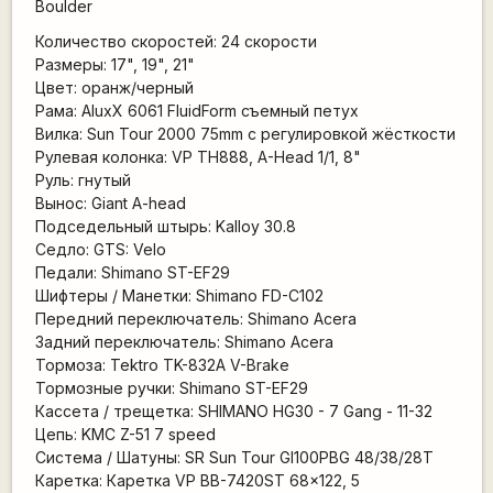
Boulder
Количество скоростей: 24 скорости
Размеры: 17", 19", 21"
Цвет: оранж/черный
Рама: AluxX 6061 FluidForm съемный петух
Вилка: Sun Tour 2000 75mm с регулировкой жёсткости
Рулевая колонка: VP TH888, A-Head 1/1, 8"
Руль: гнутый
Вынос: Giant A-head
Подседельный штырь: Kalloy 30.8
Седло: GTS: Velo
Педали: Shimano ST-EF29
Шифтеры / Манетки: Shimano FD-C102
Передний переключатель: Shimano Acera
Задний переключатель: Shimano Acera
Тормоза: Tektro TK-832A V-Brake
Тормозные ручки: Shimano ST-EF29
Кассета / трещетка: SHIMANO HG30 - 7 Gang - 11-32
Цепь: KMC Z-51 7 speed
Система / Шатуны: SR Sun Tour GI100PBG 48/38/28T
Каретка: Каретка VP BB-7420ST 68x122, 5