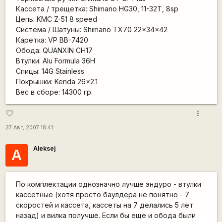
Кассета / трещетка: Shimano HG30, 11-32T, 8sp
Цепь: KMC Z-51 8 speed
Система / Шатуны: Shimano TX70 22x34x42
Каретка: VP BB-7420
Обода: QUANXIN CH17
Втулки: Alu Formula 36H
Спицы: 14G Stainless
Покрышки: Kenda 26x2.1
Вес в сборе: 14300 гр.
more_vert
favorite_border
27 Авг, 2007 18:41
Aleksej
A
По комплектации однозначно лучше эндуро - втулки
кассетные (хотя просто баулдера не понятно - 7
скоростей и кассета, кассеты на 7 делались 5 лет
назад) и вилка получше. Если бы еще и обода были