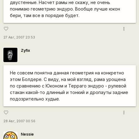
двустенные. Насчет рамы не скажу, не очень
понимаю геометрию эндуро. Вообще лучше юкон
бери, там все в порядке будет.
more_vert
favorite_border
27 Авг, 2007 23:53
Zyfix
Не совсем понятна данная геометрия на конкретно
этом Болдере. С виду, на мой взгляд, рама урощена
по сравнению с Юконом и Терраго эндуро - рулевой
стакан какой-то длинный и тонкий и дропауты задние
подозрительно худые.
more_vert
favorite_border
28 Авг, 2007 00:56
Nessie