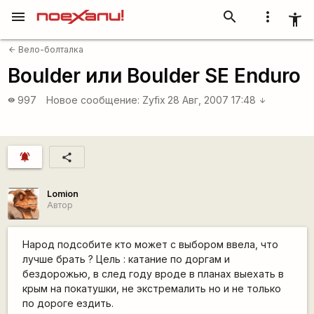
menu
search
more_vert
accessibility_new
Вело-болталка
arrow_back
Boulder или Boulder SE Enduro
997
Новое сообщение:
Zyfix
28 Авг, 2007 17:48
visibility
arrow_downward
notifications_active
share
Lomion
Автор
Народ подсобите кто может с выбором ввела, что
лучше брать ? Цель : катание по доргам и
бездорожью, в след году вроде в планах выехать в
крым на покатушки, не экстремалить но и не только
по дороге ездить.