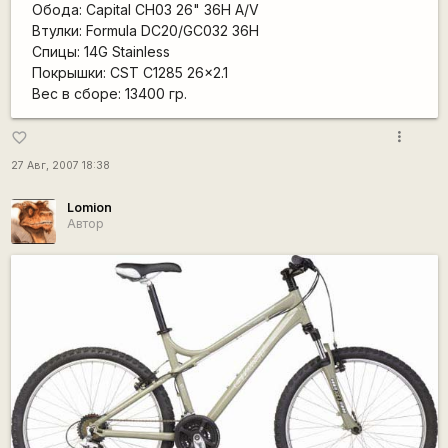
Обода: Capital СH03 26" 36H A/V
Втулки: Formula DC20/GC032 36H
Спицы: 14G Stainless
Покрышки: CST C1285 26x2.1
Вес в сборе: 13400 гр.
more_vert
favorite_border
27 Авг, 2007 18:38
Lomion
Автор