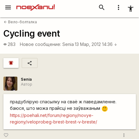
menu
search
more_vert
accessibility_new
Вело-болталка
arrow_back
Cycling event
283
Новое сообщение:
Senia
13 Мар, 2012 14:36
visibility
arrow_downward
notifications_active
share
Senia
Автор
прадублірую спасылку на сваё ж паведамленне.
баюся, што можа прайсці не заўважаным
:)
https://poehali.net/forum/regiony/novye-
regiony/veloprobeg-brest-brest-v-breste/
more_vert
favorite_border