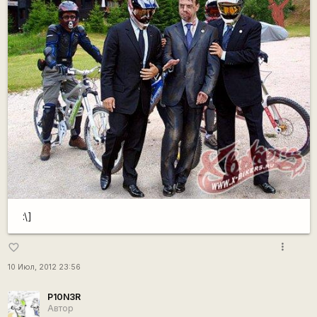
:\]
more_vert
favorite_border
10 Июл, 2012 23:56
P10N3R
Автор