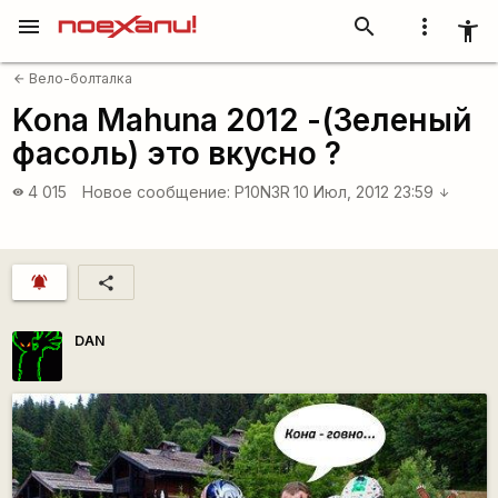
menu
search
more_vert
accessibility_new
Вело-болталка
arrow_back
Kona Mahuna 2012 -(Зеленый
фасоль) это вкусно ?
4 015
Новое сообщение:
P10N3R
10 Июл, 2012 23:59
visibility
arrow_downward
notifications_active
share
DAN