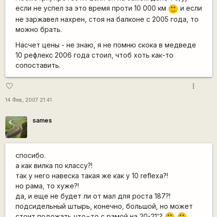
если не успел за это время проти 10 000 км
и если
:)
не заржавел нахрен, стоя на балконе с 2005 года, то
можно брать.
Насчет цены - не знаю, я не помню скока в медведе
10 рефлекс 2006 года стоил, чтоб хоть как-то
сопоставить.
more_vert
favorite_border
14 Фев, 2007 21:41
sames
спосибо.
а как вилка по классу?!
так у него навеска такая же как у 10 reflexa?!
но рама, то хуже?!
да, и еще не будет ли от мал для роста 187?!
подсидельный штырь, конечно, большой, но может
стоит подожать что=то с рамой на 20-21'?
:)
:)