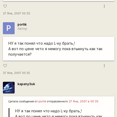
more_vert
favorite_border
27 Янв, 2007 00:33
portik
P
Автор
НУ я так понял что надо L-ку брать,!
А вот по цене чето я немогу пока втыкнуть как так
получается?
more_vert
favorite_border
27 Янв, 2007 00:35
kapanу3uk
Цитата сообщения от
portik
отправленного
27 Янв, 2007 в 00:35
НУ я так понял что надо L-ку брать,!
А вот по цене чето я немогу пока втыкнуть как