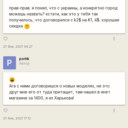
прав-прав. я понял, что с украины, а конкретно город
можешь назвать? кстати, как это у тебя так
получилось, что договорился с k2$ на K1, 4$. хорошая
скидка
:)
more_vert
favorite_border
27 Янв, 2007 09:27
portik
P
Автор
|-))
Ага с ними договоришся о новых моделях, не это
друг мне его от туда притащит, там нашел в инет
магазине за 1400, я из Харькова!
more_vert
favorite_border
27 Янв, 2007 17:12