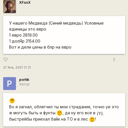
XFoxX
У нашего Медведа (Синий медведь) Условные
единицы это евро
1 евро 2819.00
1 долЯр 2154.00
Вот и дели цены в блр на евро
more_vert
favorite_border
27 Янв, 2007 17:21
portik
P
Автор
:o
Во я загнал, облегчил ты мои страдания, точно уе это
ж могуть быть и фунты
, да ну его все в
,
:)
(Y)
быстрейбы приехал байк на ТО и в лес
!
:)