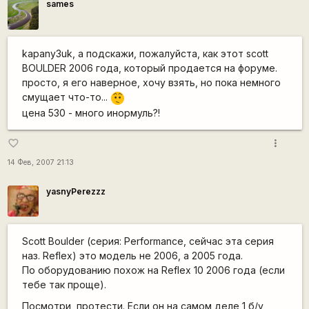
sames
kapanу3uk, а подскажи, пожалуйста, как этот scott
BOULDER 2006 года, который продается на форуме.
просто, я его наверное, хочу взять, но пока немного
смущает что-то...
:-/
цена 530 - много инормуль?!
more_vert
favorite_border
14 Фев, 2007 21:13
yasnyPerezzz
Scott Boulder (серия: Performance, сейчас эта серия
наз. Reflex) это модель не 2006, а 2005 года.
По оборудованию похож на Reflex 10 2006 года (если
тебе так проще).
Посмотри, протести. Если он на самом деле 1 б/у,