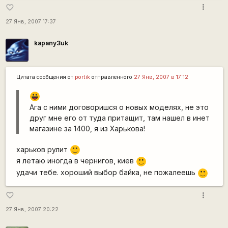
more_vert
favorite_border
27 Янв, 2007 17:37
kapanу3uk
Цитата сообщения от
portik
отправленного
27 Янв, 2007 в 17:12
|-))
Ага с ними договоришся о новых моделях, не это
друг мне его от туда притащит, там нашел в инет
магазине за 1400, я из Харькова!
харьков рулит
:)
я летаю иногда в чернигов, киев
:)
удачи тебе. хороший выбор байка, не пожалеешь
:)
more_vert
favorite_border
27 Янв, 2007 20:22