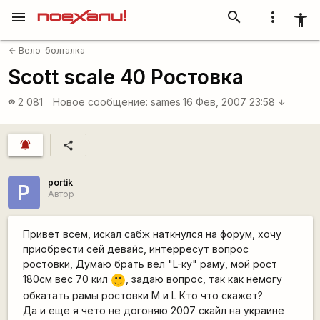
menu
search
more_vert
accessibility_new
Вело-болталка
arrow_back
Scott scale 40 Ростовка
2 081
Новое сообщение:
sames
16 Фев, 2007 23:58
visibility
arrow_downward
notifications_active
share
portik
P
Автор
Привет всем, искал сабж наткнулся на форум, хочу
приобрести сей девайс, интерресут вопрос
ростовки, Думаю брать вел "L-ку" раму, мой рост
180см вес 70 кил
, задаю вопрос, так как немогу
:)
обкатать рамы ростовки M и L Кто что скажет?
Да и еще я чето не догоняю 2007 скайл на украине