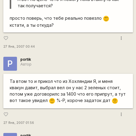
так получается?
просто поверь, что тебе реально повезло
:)
кстати, а ты откуда?
more_vert
favorite_border
27 Янв, 2007 00:44
portik
P
Автор
Та втом то и прикол что из Хохляндии Я, и меня
квакун давит, выбрал вел он у нас 2 зеленых стоит,
потом уже договорилс за 1400 что его припрут, а тут
вот такое увидел
%-P, короче задаток дат
:)
:(
more_vert
favorite_border
27 Янв, 2007 01:56
portik