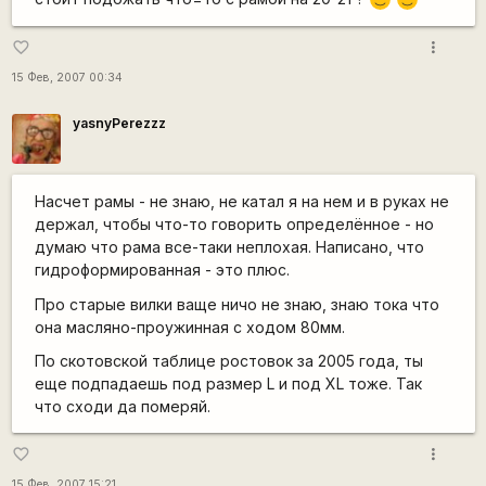
more_vert
favorite_border
15 Фев, 2007 00:34
yasnyPerezzz
Насчет рамы - не знаю, не катал я на нем и в руках не
держал, чтобы что-то говорить определённое - но
думаю что рама все-таки неплохая. Написано, что
гидроформированная - это плюс.
Про старые вилки ваще ничо не знаю, знаю тока что
она масляно-проужинная с ходом 80мм.
По скотовской таблице ростовок за 2005 года, ты
еще подпадаешь под размер L и под XL тоже. Так
что сходи да померяй.
more_vert
favorite_border
15 Фев, 2007 15:21