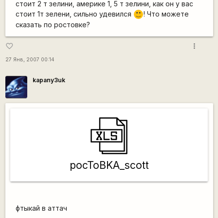
стоит 2 т зелини, америке 1, 5 т зелини, как он у вас
стоит 1т зелени, сильно удевился
! Что можете
:)
сказать по ростовке?
more_vert
favorite_border
27 Янв, 2007 00:14
kapanу3uk
pocToBKA_scott
фтыкай в аттач