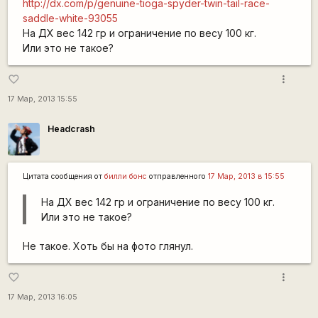
http://dx.com/p/genuine-tioga-spyder-twin-tail-race-
saddle-white-93055
На ДХ вес 142 гр и ограничение по весу 100 кг.
Или это не такое?
more_vert
favorite_border
17 Мар, 2013 15:55
Headcrash
Цитата сообщения от
билли бонс
отправленного
17 Мар, 2013 в 15:55
На ДХ вес 142 гр и ограничение по весу 100 кг.
Или это не такое?
Не такое. Хоть бы на фото глянул.
more_vert
favorite_border
17 Мар, 2013 16:05