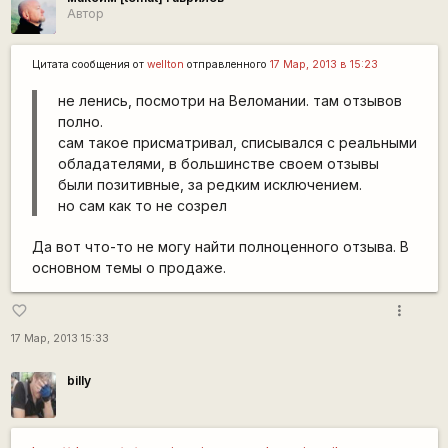
Автор
Цитата сообщения от
wellton
отправленного
17 Мар, 2013 в 15:23
не ленись, посмотри на Веломании. там отзывов
полно.
сам такое присматривал, списывался с реальными
обладателями, в большинстве своем отзывы
были позитивные, за редким исключением.
но сам как то не созрел
Да вот что-то не могу найти полноценного отзыва. В
основном темы о продаже.
more_vert
favorite_border
17 Мар, 2013 15:33
billy