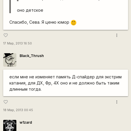
оно детское
Спасибо, Сева. Я ценю юмор
:)
more_vert
favorite_border
17 Мар, 2013 16:50
Black_Thrush
если мне не изменяет память Д-спайдер для экстрим
катания, для ДХ, Фр, 4Х оно и не должно быть таким
длинным тогда.
more_vert
favorite_border
18 Мар, 2013 00:45
w1zard