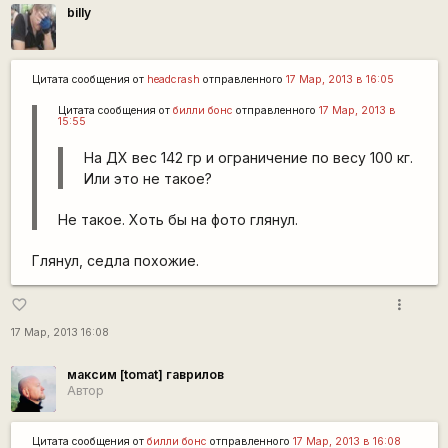
billy
Цитата сообщения от
headcrash
отправленного
17 Мар, 2013 в 16:05
Цитата сообщения от
билли бонс
отправленного
17 Мар, 2013 в
15:55
На ДХ вес 142 гр и ограничение по весу 100 кг.
Или это не такое?
Не такое. Хоть бы на фото глянул.
Глянул, седла похожие.
more_vert
favorite_border
17 Мар, 2013 16:08
максим [tomat] гаврилов
Автор
Цитата сообщения от
билли бонс
отправленного
17 Мар, 2013 в 16:08