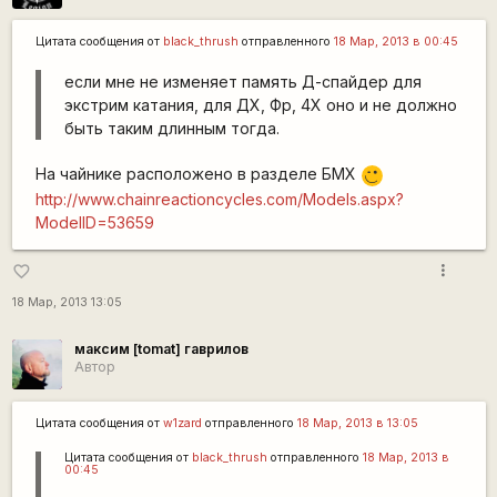
Цитата сообщения от
black_thrush
отправленного
18 Мар, 2013 в 00:45
если мне не изменяет память Д-спайдер для
экстрим катания, для ДХ, Фр, 4Х оно и не должно
быть таким длинным тогда.
На чайнике расположено в разделе БМХ
;)
http://www.chainreactioncycles.com/Models.aspx?
ModelID=53659
more_vert
favorite_border
18 Мар, 2013 13:05
максим [tomat] гаврилов
Автор
Цитата сообщения от
w1zard
отправленного
18 Мар, 2013 в 13:05
Цитата сообщения от
black_thrush
отправленного
18 Мар, 2013 в
00:45