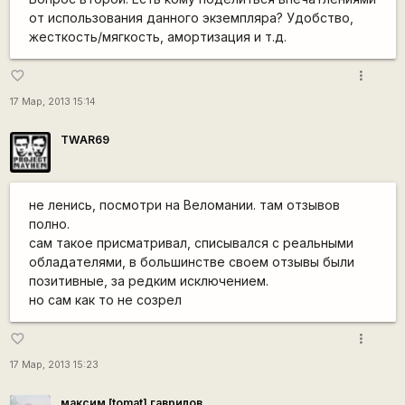
от использования данного экземпляра? Удобство,
жесткость/мягкость, амортизация и т.д.
more_vert
favorite_border
17 Мар, 2013 15:14
TWAR69
не ленись, посмотри на Веломании. там отзывов
полно.
сам такое присматривал, списывался с реальными
обладателями, в большинстве своем отзывы были
позитивные, за редким исключением.
но сам как то не созрел
more_vert
favorite_border
17 Мар, 2013 15:23
максим [tomat] гаврилов