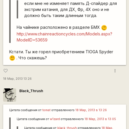
если мне не изменяет память Д-спайдер для
экстрим катания, для ДХ, Фр, 4Х оно и не
должно быть таким длинным тогда.
На чайнике расположено в разделе БМХ
;)
http://www.chainreactioncycles.com/Models.aspx?
ModelID=53659
Кстати. Ты же горел приобретением TIOGA Spyder
. Что скажешь?
:)
more_vert
favorite_border
18 Мар, 2013 13:26
Black_Thrush
Цитата сообщения от
tomat
отправленного
18 Мар, 2013 в 13:26
Цитата сообщения от
w1zard
отправленного
18 Мар, 2013 в 13:05
Цитата сообщения от
black_thrush
отправленного
18 Мар,