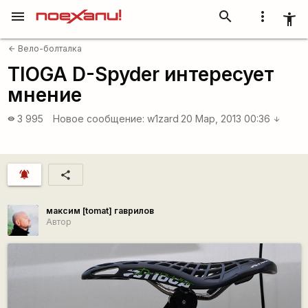
menu
search
more_vert
accessibility_new
Вело-болталка
arrow_back
TIOGA D-Spyder интересует
мнение
3 995
Новое сообщение:
w1zard
20 Мар, 2013 00:36
visibility
arrow_downward
notifications_active
share
максим [tomat] гаврилов
Автор