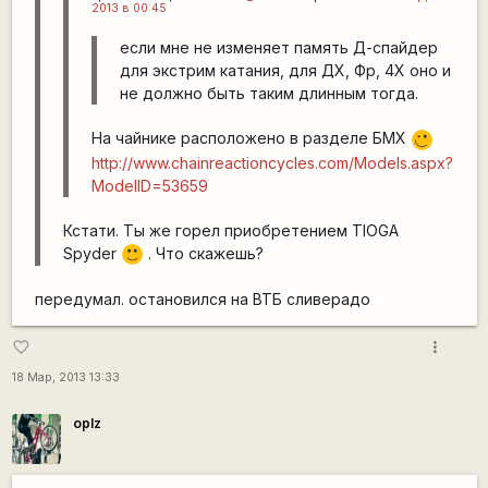
2013 в 00:45
если мне не изменяет память Д-спайдер
для экстрим катания, для ДХ, Фр, 4Х оно и
не должно быть таким длинным тогда.
На чайнике расположено в разделе БМХ
;)
http://www.chainreactioncycles.com/Models.aspx?
ModelID=53659
Кстати. Ты же горел приобретением TIOGA
Spyder
. Что скажешь?
:)
передумал. остановился на ВТБ сливерадо
more_vert
favorite_border
18 Мар, 2013 13:33
oplz