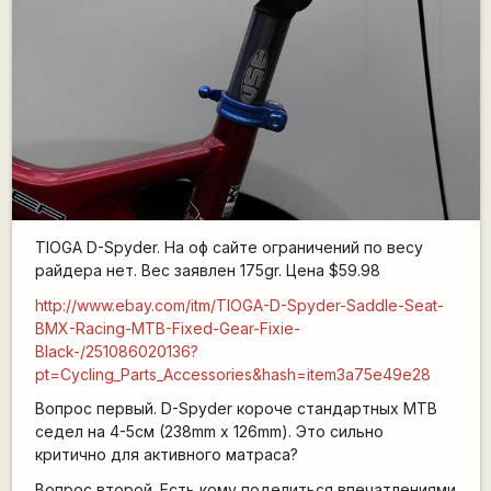
TIOGA D-Spyder. На оф сайте ограничений по весу
райдера нет. Вес заявлен 175gr. Цена $59.98
http://www.ebay.com/itm/TIOGA-D-Spyder-Saddle-Seat-
BMX-Racing-MTB-Fixed-Gear-Fixie-
Black-/251086020136?
pt=Cycling_Parts_Accessories&hash=item3a75e49e28
Вопрос первый. D-Spyder короче стандартных МТВ
седел на 4-5см (238mm x 126mm). Это сильно
критично для активного матраса?
Вопрос второй. Есть кому поделиться впечатлениями