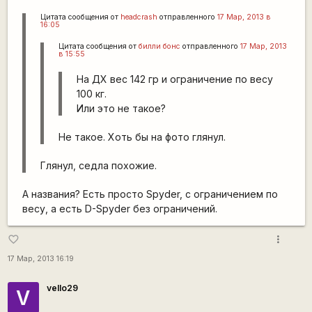
Цитата сообщения от
headcrash
отправленного
17 Мар, 2013 в
16:05
Цитата сообщения от
билли бонс
отправленного
17 Мар, 2013
в 15:55
На ДХ вес 142 гр и ограничение по весу
100 кг.
Или это не такое?
Не такое. Хоть бы на фото глянул.
Глянул, седла похожие.
А названия? Есть просто Spyder, с ограничением по
весу, а есть D-Spyder без ограничений.
more_vert
favorite_border
17 Мар, 2013 16:19
vello29
V