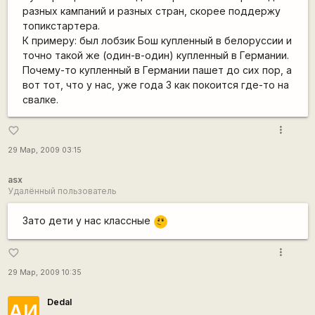
разных кампаний и разных стран, скорее поддержу
топикстартера.
К примеру: был лобзик Бош купленный в белоруссии и
точно такой же (один-в-один) купленный в Германии.
Почему-то купленный в Германии пашет до сих пор, а
вот тот, что у нас, уже года 3 как покоится где-то на
свалке.
more_vert
favorite_border
29 Мар, 2009 03:15
asx
Удалённый пользователь
\m
Зато дети у нас классные
/
more_vert
favorite_border
29 Мар, 2009 10:35
Dedal
АИ