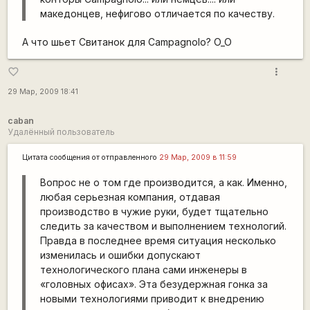
македонцев, нефигово отличается по качеству.
А что шьет Свитанок для Campagnolo? O_O
more_vert
favorite_border
29 Мар, 2009 18:41
caban
Удалённый пользователь
Цитата сообщения от
отправленного
29 Мар, 2009 в 11:59
Вопрос не о том где производится, а как. Именно,
любая серьезная компания, отдавая
производство в чужие руки, будет тщательно
следить за качеством и выполнением технологий.
Правда в последнее время ситуация несколько
изменилась и ошибки допускают
технологического плана сами инженеры в
«головных офисах». Эта безудержная гонка за
новыми технологиями приводит к внедрению