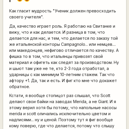
Как гласит мудрость "Ученик должен превосходить
своего учителя".
Да, качество играет роль. Я работаю на Свитанке и
вижу, что и как делается. И разница в том, что
делается для нас, и тем, что делается по заказу той
же итальянской конторы Campagnolo... или немцев....
или македонцев, нефигово отличается по качеству. А
фишка то в том, что итальянцы привозят свой
материал и офигеть как следят за производством. Ну
и шьют там уже не те, кто 2-3 года отработал, а
ударницы с как минимум 10-летним стажем. Так что
афтору +1. Да, так и есть. И фиг кто мне что докажет
обратное.
Кстати, я вообще стопицот раз слышал, что Scott
делают свои байки на заводах Merida, а не Giant. И я
этому верил хотя бы потому, что напольные насосы
merida и scott оличались исключительно цветом и
надписями... ну и ценой. Поэтому тут я фиг вообще
кому поверю, где что делается, потому что слышу