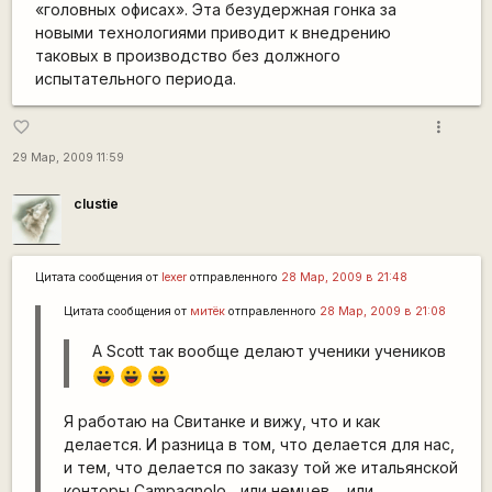
«головных офисах». Эта безудержная гонка за
новыми технологиями приводит к внедрению
таковых в производство без должного
испытательного периода.
more_vert
favorite_border
29 Мар, 2009 11:59
clustie
Цитата сообщения от
lexer
отправленного
28 Мар, 2009 в 21:48
Цитата сообщения от
митёк
отправленного
28 Мар, 2009 в 21:08
А Scott так вообще делают ученики учеников
|-))
|-))
|-))
Я работаю на Свитанке и вижу, что и как
делается. И разница в том, что делается для нас,
и тем, что делается по заказу той же итальянской
конторы Campagnolo... или немцев.... или