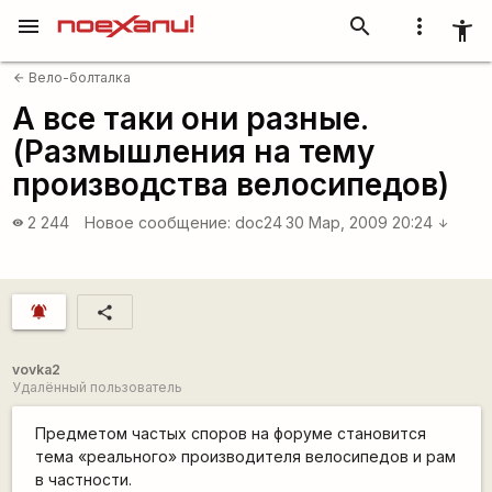
menu
search
more_vert
accessibility_new
Вело-болталка
arrow_back
А все таки они разные.
(Размышления на тему
производства велосипедов)
2 244
Новое сообщение:
doc24
30 Мар, 2009 20:24
visibility
arrow_downward
notifications_active
share
vovka2
Удалённый пользователь
Предметом частых споров на форуме становится
тема «реального» производителя велосипедов и рам
в частности.