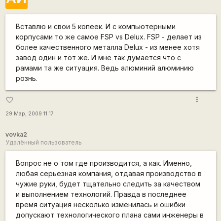
Вставлю и свои 5 копеек. И с компьютерными
корпусами то же самое FSP vs Delux. FSP - делает из
более качественного металла Delux - из менее хотя
завод один и тот же. И мне так думается что с
рамами та же ситуация. Ведь алюминий алюминию
рознь.
more_vert
favorite_border
29 Мар, 2009 11:17
vovka2
Удалённый пользователь
Вопрос не о том где производится, а как. Именно,
любая серьезная компания, отдавая производство в
чужие руки, будет тщательно следить за качеством
и выполнением технологий. Правда в последнее
время ситуация несколько изменилась и ошибки
допускают технологического плана сами инженеры в