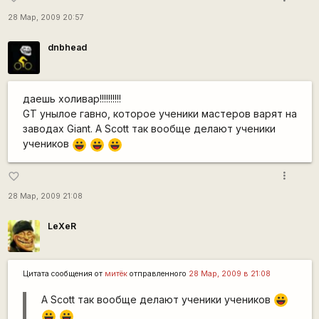
28 Мар, 2009 20:57
dnbhead
даешь холивар!!!!!!!!!!
GT унылое гавно, которое ученики мастеров варят на
заводах Giant. А Scott так вообще делают ученики
учеников
|-))
|-))
|-))
more_vert
favorite_border
28 Мар, 2009 21:08
LeXeR
Цитата сообщения от
митёк
отправленного
28 Мар, 2009 в 21:08
А Scott так вообще делают ученики учеников
|-))
|-))
|-))