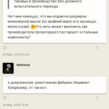
таковых в производство без должного
испытательного периода.
Нет мне кажеццо, что мы ездим на шедеврах
инженерной мысли (по крайней мере ето касаеццо
\m
вилок и рам)
Кто нить может выложить как
/
производители проектируют/тестируют остальные
компоненты?
more_vert
favorite_border
29 Мар, 2009 20:29
dnbhead
а дзержинская трикотажная фабрика обшивает
бундесвер, от так вот.
more_vert
favorite_border
30 Мар, 2009 13:38