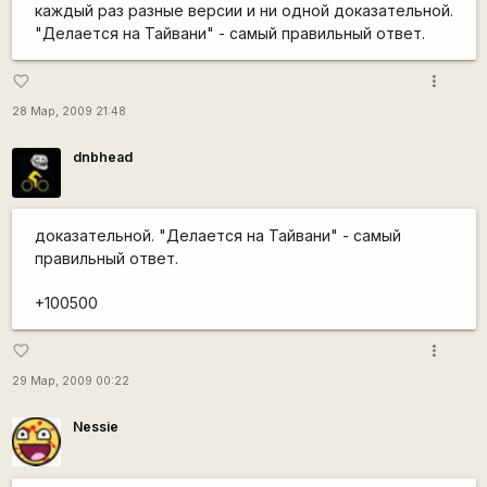
каждый раз разные версии и ни одной доказательной.
"Делается на Тайвани" - самый правильный ответ.
more_vert
favorite_border
28 Мар, 2009 21:48
dnbhead
доказательной. "Делается на Тайвани" - самый
правильный ответ.
+100500
more_vert
favorite_border
29 Мар, 2009 00:22
Nessie