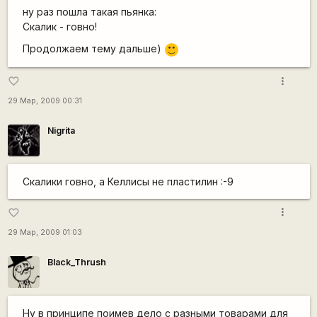
ну раз пошла такая пьянка:
Скалик - говно!
Продолжаем тему дальше)
:)
more_vert
favorite_border
29 Мар, 2009 00:31
Nigrita
Скалики говно, а Келлисы не пластилин :-9
more_vert
favorite_border
29 Мар, 2009 01:03
Black_Thrush
Ну в принципе поимев дело с разными товарами для