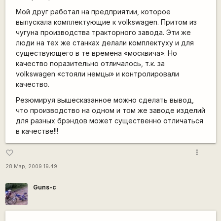
Мой друг работал на предприятии, которое
выпускала комплектующие к volkswagen. Притом из
чугуна производства тракторного завода. Эти же
люди на тех же станках делали комплектуху и для
существующего в те времена «москвича». Но
качество поразительно отличалось, т.к. за
volkswagen «стояли немцы» и контролировали
качество.
Резюмируя вышесказанное можно сделать вывод,
что производство на одном и том же заводе изделий
для разных брэндов может существенно отличаться
в качестве!!!
more_vert
favorite_border
28 Мар, 2009 19:49
Guns-c