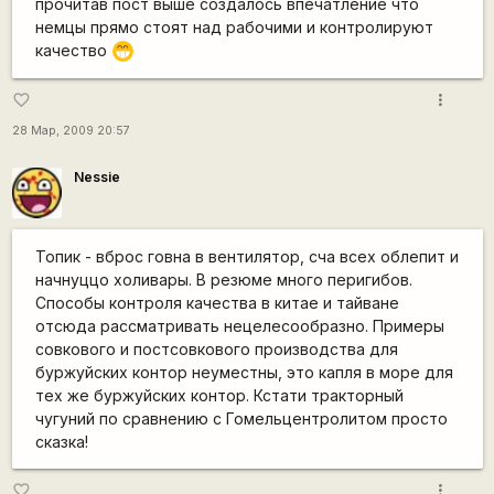
прочитав пост выше создалось впечатление что
немцы прямо стоят над рабочими и контролируют
качество
;D
more_vert
favorite_border
28 Мар, 2009 20:57
Nessie
Топик - вброс говна в вентилятор, сча всех облепит и
начнуццо холивары. В резюме много перигибов.
Способы контроля качества в китае и тайване
отсюда рассматривать нецелесообразно. Примеры
совкового и постсовкового производства для
буржуйских контор неуместны, это капля в море для
тех же буржуйских контор. Кстати тракторный
чугуний по сравнению с Гомельцентролитом просто
сказка!
more_vert
favorite_border