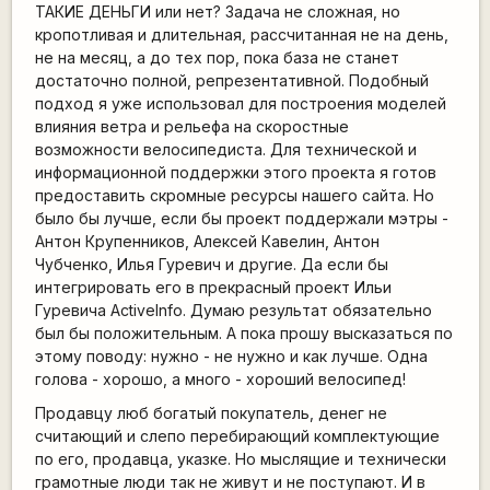
ТАКИЕ ДЕНЬГИ или нет? Задача не сложная, но
кропотливая и длительная, рассчитанная не на день,
не на месяц, а до тех пор, пока база не станет
достаточно полной, репрезентативной. Подобный
подход я уже использовал для построения моделей
влияния ветра и рельефа на скоростные
возможности велосипедиста. Для технической и
информационной поддержки этого проекта я готов
предоставить скромные ресурсы нашего сайта. Но
было бы лучше, если бы проект поддержали мэтры -
Антон Крупенников, Алексей Кавелин, Антон
Чубченко, Илья Гуревич и другие. Да если бы
интегрировать его в прекрасный проект Ильи
Гуревича ActiveInfo. Думаю результат обязательно
был бы положительным. А пока прошу высказаться по
этому поводу: нужно - не нужно и как лучше. Одна
голова - хорошо, а много - хороший велосипед!
Продавцу люб богатый покупатель, денег не
считающий и слепо перебирающий комплектующие
по его, продавца, указке. Но мыслящие и технически
грамотные люди так не живут и не поступают. И в