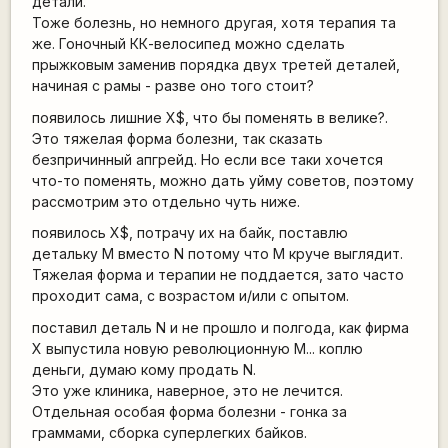
детали.
Тоже болезнь, но немного другая, хотя терапия та
же. Гоночный КК-велосипед можно сделать
прыжковым заменив порядка двух третей деталей,
начиная с рамы - разве оно того стоит?
появилось лишние X$, что бы поменять в велике?.
Это тяжелая форма болезни, так сказать
безпричинный апгрейд. Но если все таки хочется
что-то поменять, можно дать уйму советов, поэтому
рассмотрим это отдельно чуть ниже.
появилось X$, потрачу их на байк, поставлю
детальку M вместо N потому что M круче выглядит.
Тяжелая форма и терапии не поддается, зато часто
проходит сама, с возрастом и/или с опытом.
поставил деталь N и не прошло и полгода, как фирма
X выпустила новую революционную M... коплю
деньги, думаю кому продать N.
Это уже клиника, наверное, это не лечится.
Отдельная особая форма болезни - гонка за
граммами, сборка суперлегких байков.