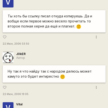
V
Ты хоть бы ссылку писал откуда копируешь. Да и
вобще если первое можно весело прочитать то
второе полная херня да ещё и плагиат.
:(
more_vert
favorite_border
22 Июн, 2006 03:50
J0kER
Автор
Ну так я что найду так с народом делюсь может
камуто это будет интирестно
:)
more_vert
favorite_border
22 Июн, 2006 19:05
Vital
V