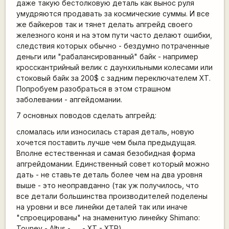
даже такую бестолковую деталь как вынос руля
умудряются продавать за космические суммы. И все
же байкеров так и тянет делать апгрейд своего
железного коня и на этом пути часто делают ошибки,
следствия которых обычно - бездумно потраченные
деньги или "рабалансированный" байк - например
кросскантрийный велик с даунхильными колесами или
стоковый байк за 200$ с задним переключателем XT.
Попробуем разобраться в этом страшном
заболевании - апгейдомании.
7 основных поводов сделать апгрейд:
сломалась или износилась старая деталь, новую
хочется поставить лучше чем была предыдущая.
Вполне естественная и самая безобидная форма
апгрейдомании. Единственный совет который можно
дать - не ставьте деталь более чем на два уровня
выше - это неоправданно (так уж получилось, что
все детали большинства производителей поделены
на уровни и все линейки деталей так или иначе
"спроецированы" на знаменитую линейку Shimano:
Touney - Altus - ..... - XT - XTR).