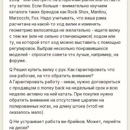
эту затею. Если больше - внимательно изучаем
каталоги таких брендов как Rock Shox, Manitou,
Marzocchi, Fox. Надо учитывать, что ваша рама
расчитана на какой-то ход вилки и изменять
геометрию велосипеда не желательно - ищите вилку
с тем же (или не сильно отличающимся) ходом или
ту, на которой этот ход можно выставить с помощью
регулировок. Выбрав несколько понравившихся
моделей - спросите совета что лучше, например, на
форуме .
Q Решил купить вилку с рук. Как гарантировать что
она рабочая, на что обратить внимание?
A Гарантировать работу - никак, нужно договориться
с продавцом о money back на недельный срок и всю
неделю активно на ней катать. При покупке нужно
обратить внимание на отсутствие царапин на
полированных ногах, на длину штока (чтоб не
оказалось мало).
Q Не устраивает работа ви-брейков. Может, перейти
на диски?