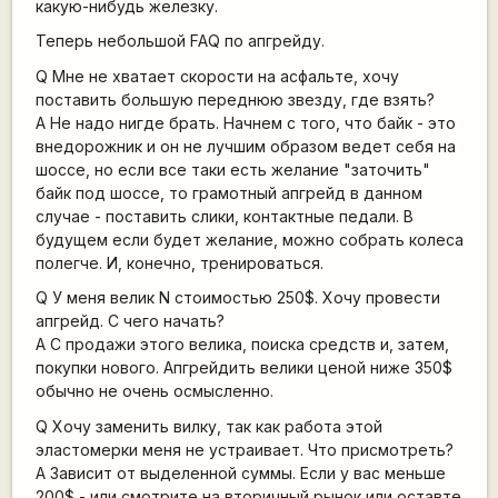
какую-нибудь железку.
Теперь небольшой FAQ по апгрейду.
Q Мне не хватает скорости на асфальте, хочу
поставить большую переднюю звезду, где взять?
A Не надо нигде брать. Начнем с того, что байк - это
внедорожник и он не лучшим образом ведет себя на
шоссе, но если все таки есть желание "заточить"
байк под шоссе, то грамотный апгрейд в данном
случае - поставить слики, контактные педали. В
будущем если будет желание, можно собрать колеса
полегче. И, конечно, тренироваться.
Q У меня велик N стоимостью 250$. Хочу провести
апгрейд. С чего начать?
A С продажи этого велика, поиска средств и, затем,
покупки нового. Апгрейдить велики ценой ниже 350$
обычно не очень осмысленно.
Q Хочу заменить вилку, так как работа этой
эластомерки меня не устраивает. Что присмотреть?
A Зависит от выделенной суммы. Если у вас меньше
200$ - или смотрите на вторичный рынок или оставте