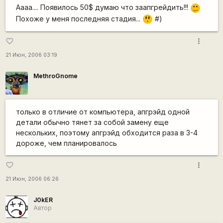
Аааа.... Появилось 50$ думаю что заапгрейдить!!!
:)
Похоже у меня последняя стадия...
#)
:o
more_vert
favorite_border
21 Июн, 2006 03:19
MethroGnome
только в отличие от компьютера, апгрэйд одной
детали обычно тянет за собой замену еще
нескольких, поэтому апгрэйд обходится раза в 3-4
дороже, чем планировалось
more_vert
favorite_border
21 Июн, 2006 06:26
J0kER
Автор