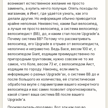
возникает естественное желание не просто
заменить, а купить нечто получше. Опять походы по
магазинам, в Инет, где удаётся узнать, как это
делали другие. Но информация обычно приводится
крайне неполная. Неизвестно, каким был велосипед,
а лучше не просто велосипед, а система велосипед-
велосипедист (ВВ), до, и каким стал после Upgrade'а.
Почему система ВВ? Потому что рассматривать
велосипед, его Upgrade в отрыве от велосипедиста,
нелогично и неграмотно. Ведь Васе, весом 100 кг, с
велосипедом Giant, ездящим преимущественно по
пригородным грунтовкам, нужно совсем не то же
самое, что Коле, весом 73 кг, с велосипедом Аист,
ездящим по городу. Наконец, если иметь
информацию о разных Upgrade'ах, о системе ВВ до и
после большого их количества, её статистическая
обработка вкупе с параметрами вашего конкретного
велосипеда и вас самих позволит спрогнозировать,
какой станет ваша система ВВ после вашего
Upgrade'а.
Производитель-продавец. Вот эти как раз во