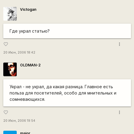
Victogan
Где украл статью?
more_vert
favorite_border
20 Июн, 2006 18:42
OLDMAN-2
Украл - не украл, да какая разница. Главное есть
польза для посетителей, особо для мнительных и
сомневающихся.
more_vert
favorite_border
20 Июн, 2006 19:54
major