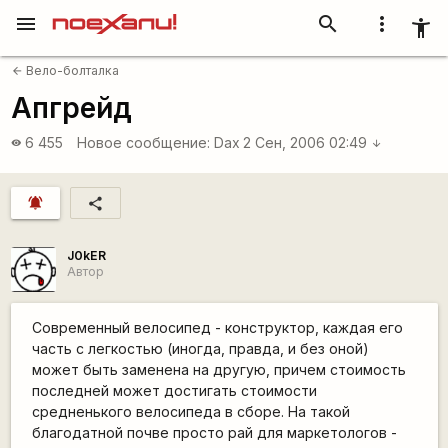
menu
search
more_vert
accessibility_new
Вело-болталка
arrow_back
Апгрейд
6 455
Новое сообщение:
Dax
2 Сен, 2006 02:49
visibility
arrow_downward
notifications_active
share
J0kER
Автор
Современный велосипед - конструктор, каждая его
часть с легкостью (иногда, правда, и без оной)
может быть заменена на другую, причем стоимость
последней может достигать стоимости
средненького велосипеда в сборе. На такой
благодатной почве просто рай для маркетологов -