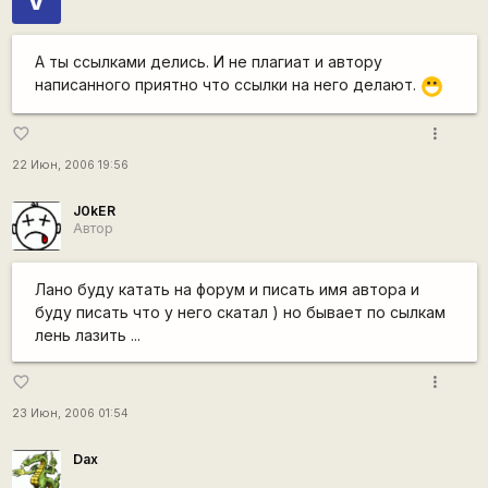
А ты ссылками делись. И не плагиат и автору
написанного приятно что ссылки на него делают.
:D
more_vert
favorite_border
22 Июн, 2006 19:56
J0kER
Автор
Лано буду катать на форум и писать имя автора и
буду писать что у него скатал ) но бывает по сылкам
лень лазить ...
more_vert
favorite_border
23 Июн, 2006 01:54
Dax