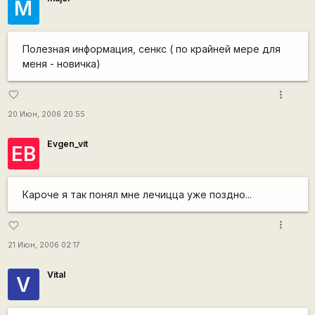
M
Полезная информация, сенкс ( по крайней мере для
меня - новичка)
more_vert
favorite_border
20 Июн, 2006 20:55
Evgen_vit
ЕВ
Кароче я так понял мне лечицца уже поздно...
more_vert
favorite_border
21 Июн, 2006 02:17
Vital
V