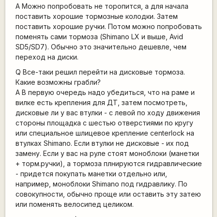
A Можно попробовать не торопится, а для начала
поставить хорошие тормозные колодки. Затем
поставить хорошие ручки. Потом можно попробовать
поменять сами тормоза (Shimano LX и выше, Avid
SD5/SD7). Обычно это значительно дешевле, чем
переход на диски.
Q Все-таки решил перейти на дисковые тормоза.
Какие возможны грабли?
A В первую очередь надо убедиться, что на раме и
вилке есть крепления для ДТ, затем посмотреть,
дисковые ли у вас втулки - с левой по ходу движения
стороны площадка с шестью отверстиями по кругу
или специальное шлицевое крепление centerlock на
втулках Shimano. Если втулки не дисковые - их под
замену. Если у вас на руле стоят моноблоки (манетки
+ торм.ручки), а тормоза плнируются гидравлические
- придется покупать манетки отдельно или,
например, моноблоки Shimano под гидравлику. По
совокупности, обычно проще или оставить эту затею
или поменять велосипед целиком.