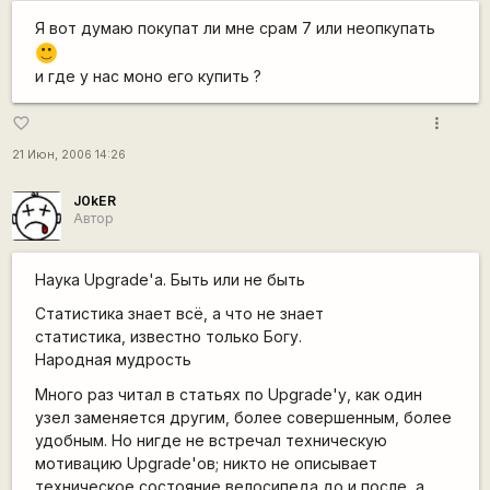
Я вот думаю покупат ли мне срам 7 или неопкупать
:)
и где у нас моно его купить ?
more_vert
favorite_border
21 Июн, 2006 14:26
J0kER
Автор
Наука Upgrade'а. Быть или не быть
Статистика знает всё, а что не знает
статистика, известно только Богу.
Народная мудрость
Много раз читал в статьях по Upgrade'у, как один
узел заменяется другим, более совершенным, более
удобным. Но нигде не встречал техническую
мотивацию Upgrade'ов; никто не описывает
техническое состояние велосипеда до и после, а