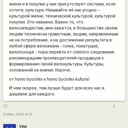
жизни и в покупке у них присутствует система, если
хотите, культура. Называйте её как угодно -
культурой жизни, технической культурой, культурой
покупки. Это неважно. Важно то, что
велосипедистам, мне кажется, в большинстве своём
людям технически грамотным, людям, направленным
не на потребление, а на достижение результата в
любой сфере веложизни - гонке, покатушке,
велопоходе - пора перейти от слепого следования
рекомендациям производителей-продавцов к
формированию своей велокультуры. Культуры,
основанной на знании. Короче,
от homo bycicles к homo bycicles kulturis!
И чем скорее, тем лучше будет для всех нас и
дешевле для каждого.
more_vert
favorite_border
21 Июн, 2006 15:13
Vital