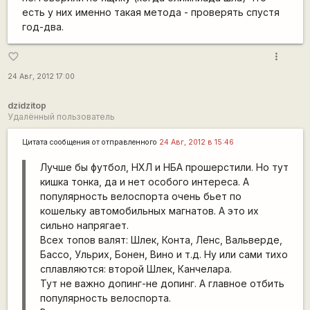
есть у них именно такая метода - проверять спустя
год-два.
more_vert
favorite_border
24 Авг, 2012 17:00
dzidzitop
Удалённый пользователь
Цитата сообщения от
отправленного
24 Авг, 2012 в 15:46
Лучше бы футбол, НХЛ и НБА прошерстили. Но тут
кишка тонка, да и нет особого интереса. А
популярность велоспорта очень бьет по
кошельку автомобильных магнатов. А это их
сильно напрягает.
Всех топов валят: Шлек, Конта, Ленс, Вальверде,
Бассо, Ульрих, Бонен, Вино и т.д. Ну или сами тихо
сплавляются: второй Шлек, Канчелара.
Тут не важно допинг-не допинг. А главное отбить
популярность велоспорта.