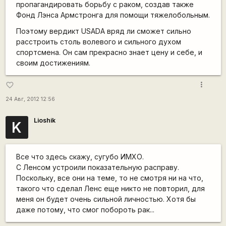
пропагандировать борьбу с раком, создав также
Фонд Лэнса Армстронга для помощи тяжелобольным.
Поэтому вердикт USADA вряд ли сможет сильно
расстроить столь волевого и сильного духом
спортсмена. Он сам прекрасно знает цену и себе, и
своим достижениям.
more_vert
favorite_border
24 Авг, 2012 12:56
Lioshik
K
Все что здесь скажу, сугубо ИМХО.
С Ленсом устроили показательную расправу.
Поскольку, все они на теме, то не смотря ни на что,
такого что сделал Ленс еще никто не повторил, для
меня он будет очень сильной личностью. Хотя бы
даже потому, что смог побороть рак...