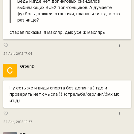
Ведь нигде нет допинговых скандалов
выбивающих ВСЕХ топ-гонщиков. А думаете
футболы, хоккеи, атлетики, плаванье и т.д. в сто
раз чище?
старая показка: я махляр, дык усе ж махляры
more_vert
favorite_border
24 Авг, 2012 17:04
GrounD
С
Ну есть же и виды спорта без допинга ) где и
проверять нет смысла )) (стрельба/керлинг/бмх мб
ит.д)
more_vert
favorite_border
24 Авг, 2012 19:37