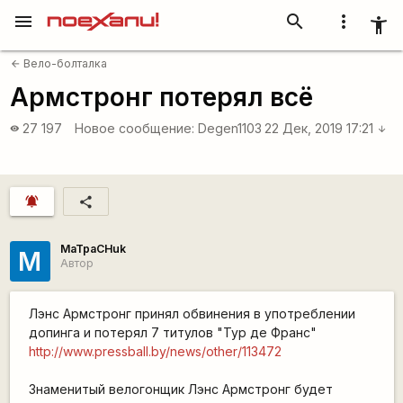
menu
search
more_vert
accessibility_new
Вело-болталка
arrow_back
Армстронг потерял всё
27 197
Новое сообщение:
Degen1103
22 Дек, 2019 17:21
visibility
arrow_downward
notifications_active
share
MaTpaCHuk
M
Автор
Лэнс Армстронг принял обвинения в употреблении
допинга и потерял 7 титулов "Тур де Франс"
http://www.pressball.by/news/other/113472
Знаменитый велогонщик Лэнс Армстронг будет