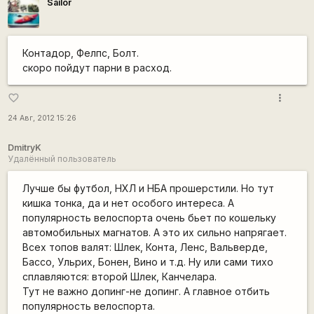
Sailor
Контадор, Фелпс, Болт.
скоро пойдут парни в расход.
more_vert
favorite_border
24 Авг, 2012 15:26
DmitryK
Удалённый пользователь
Лучше бы футбол, НХЛ и НБА прошерстили. Но тут
кишка тонка, да и нет особого интереса. А
популярность велоспорта очень бьет по кошельку
автомобильных магнатов. А это их сильно напрягает.
Всех топов валят: Шлек, Конта, Ленс, Вальверде,
Бассо, Ульрих, Бонен, Вино и т.д. Ну или сами тихо
сплавляются: второй Шлек, Канчелара.
Тут не важно допинг-не допинг. А главное отбить
популярность велоспорта.