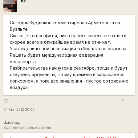
911
Сегодня Курдюков комментировал Армстронга на
Вуэльте.
Сказал, что все фигня, никто у него ничего не отнял и
скорее всего в ближайшее время не отнимет.
У антидопинговой ассоциации отбиралка не выросла.
Решать будет международная федерация
велоспорта.
Разбирательства начнутся в сентябре, тогда и будут
озвучены аргументы, к тому времени и запсасаемся
попкорном, а пока все заявления - пустое сотрясание
воздуха
more_vert
favorite_border
24 Авг, 2012 20:06
dzidzitop
Удалённый пользователь