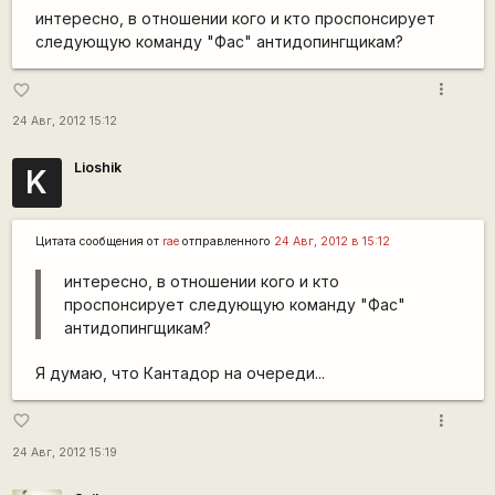
интересно, в отношении кого и кто проспонсирует
следующую команду "Фас" антидопингщикам?
more_vert
favorite_border
24 Авг, 2012 15:12
Lioshik
K
Цитата сообщения от
rae
отправленного
24 Авг, 2012 в 15:12
интересно, в отношении кого и кто
проспонсирует следующую команду "Фас"
антидопингщикам?
Я думаю, что Кантадор на очереди...
more_vert
favorite_border
24 Авг, 2012 15:19