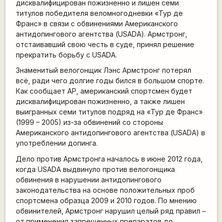
дисквалифицирован пожизненно и лишен семи
титулов победителя веломногодневки «Тур де
Франс» в связи с обвинениями Американского
антидопингового агентства (USADA). Армстронг,
отстаивавший свою честь в суде, принял решение
прекратить борьбу с USADA.
Знаменитый велогонщик Лэнс Армстронг потерял
всё, ради чего долгие годы бился в большом спорте.
Как сообщает АР, американский спортсмен будет
дисквалифицирован пожизненно, а также лишен
выигранных семи титулов подряд на «Тур де Франс»
(1999 – 2005) из-за обвинений со стороны
Американского антидопингового агентства (USADA) в
употреблении допинга.
Дело против Армстронга началось в июне 2012 года,
когда USADA выдвинуло против велогонщика
обвинения в нарушении антидопингового
законодательства на основе положительных проб
спортсмена образца 2009 и 2010 годов. По мнению
обвинителей, Армстронг нарушил целый ряд правил –
от применения запрещенных препаратов до