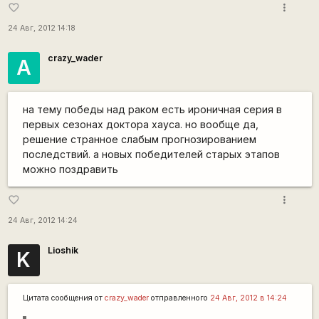
more_vert
favorite_border
24 Авг, 2012 14:18
crazy_wader
А
на тему победы над раком есть ироничная серия в
первых сезонах доктора хауса. но вообще да,
решение странное слабым прогнозированием
последствий. а новых победителей старых этапов
можно поздравить
more_vert
favorite_border
24 Авг, 2012 14:24
Lioshik
K
Цитата сообщения от
crazy_wader
отправленного
24 Авг, 2012 в 14:24