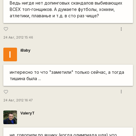
Ведь нигде нет допинговых скандалов выбивающих
ВСЕХ топ-гонщиков. А думаете футболы, хоккеи,
атлетики, плаванье и т.д. в сто раз чище?
more_vert
favorite_border
24 Авг, 2012 15:46
iBaby
I
интересно то что "заметили" только сейчас, а тогда
тишина была ...
more_vert
favorite_border
24 Авг, 2012 16:47
ValeryT
не. говорили по ящику (когда олимпиада шла) что