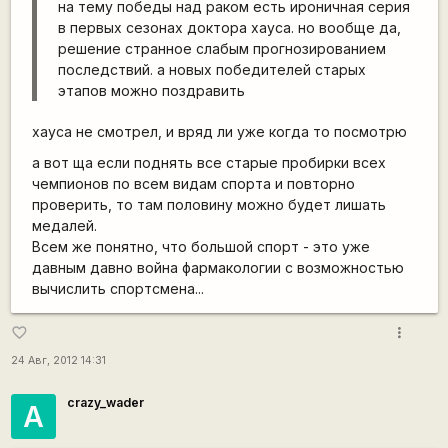
на тему победы над раком есть ироничная серия
в первых сезонах доктора хауса. но вообще да,
решение странное слабым прогнозированием
последствий. а новых победителей старых
этапов можно поздравить
хауса не смотрел, и вряд ли уже когда то посмотрю
а вот ща если поднять все старые пробирки всех
чемпионов по всем видам спорта и повторно
проверить, то там половину можно будет лишать
медалей.
Всем же понятно, что большой спорт - это уже
давным давно война фармакологии с возможностью
вычислить спортсмена...
more_vert
favorite_border
24 Авг, 2012 14:31
crazy_wader
А