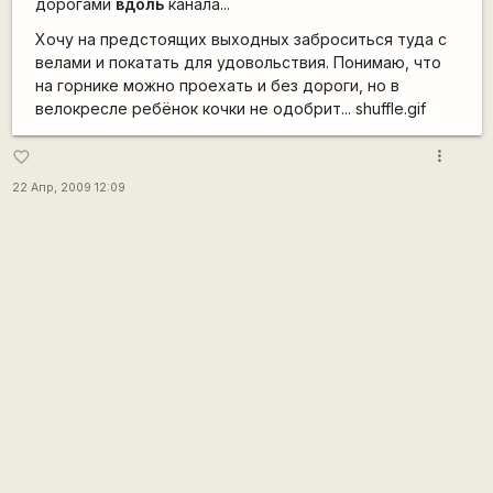
дорогами
вдоль
канала...
Хочу на предстоящих выходных заброситься туда с
велами и покатать для удовольствия. Понимаю, что
на горнике можно проехать и без дороги, но в
велокресле ребёнок кочки не одобрит... shuffle.gif
more_vert
favorite_border
22 Апр, 2009 12:09