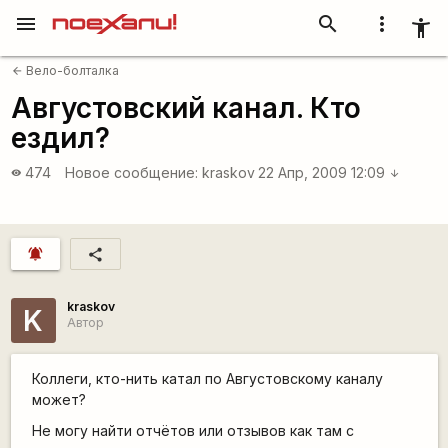
menu
search
more_vert
accessibility_new
Вело-болталка
arrow_back
Августовский канал. Кто
ездил?
474
Новое сообщение:
kraskov
22 Апр, 2009 12:09
visibility
arrow_downward
notifications_active
share
kraskov
K
Автор
Коллеги, кто-нить катал по Августовскому каналу
может?
Не могу найти отчётов или отзывов как там с