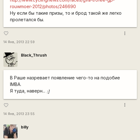
rouwmoer-2012/photos/246690
Ну если бы такие призы, то и брод такой же легко
пролетался бы.
more_vert
favorite_border
14 Янв, 2013 22:59
Black_Thrush
В Раше назревает появление чего-то на подобие
IMBA.
Я туда, наверн...
:]
more_vert
favorite_border
14 Янв, 2013 23:55
billy