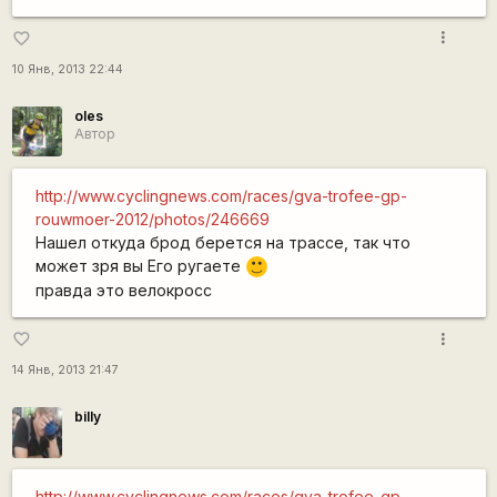
more_vert
favorite_border
10 Янв, 2013 22:44
oles
Автор
http://www.cyclingnews.com/races/gva-trofee-gp-
rouwmoer-2012/photos/246669
Нашел откуда брод берется на трассе, так что
может зря вы Его ругаете
:)
правда это велокросс
more_vert
favorite_border
14 Янв, 2013 21:47
billy
http://www.cyclingnews.com/races/gva-trofee-gp-