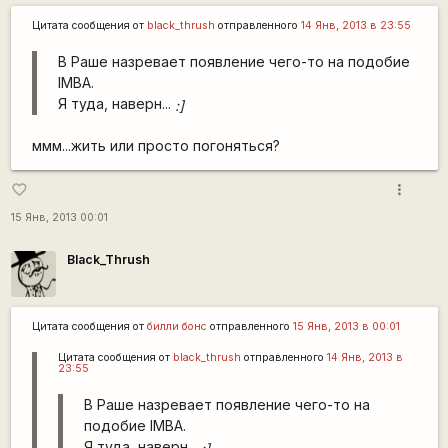
Цитата сообщения от
black_thrush
отправленного
14 Янв, 2013 в 23:55
В Раше назревает появление чего-то на подобие
IMBA.
Я туда, наверн...
:]
ммм...жить или просто погоняться?
more_vert
favorite_border
15 Янв, 2013 00:01
Black_Thrush
Цитата сообщения от
билли бонс
отправленного
15 Янв, 2013 в 00:01
Цитата сообщения от
black_thrush
отправленного
14 Янв, 2013 в
23:55
В Раше назревает появление чего-то на
подобие IMBA.
Я туда, наверн...