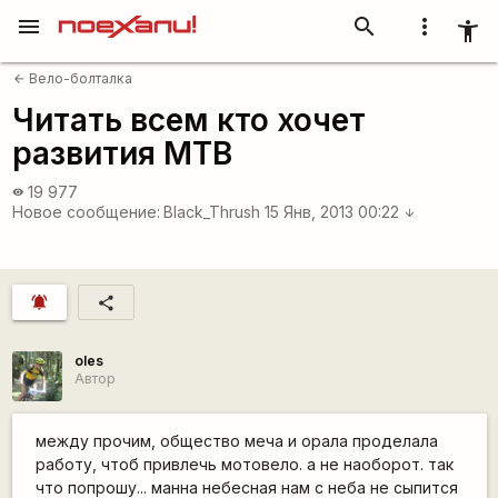
menu
search
more_vert
accessibility_new
Вело-болталка
arrow_back
Читать всем кто хочет
развития МТВ
19 977
visibility
Новое сообщение:
Black_Thrush
15 Янв, 2013 00:22
arrow_downward
notifications_active
share
oles
Автор
между прочим, общество меча и орала проделала
работу, чтоб привлечь мотовело. а не наоборот. так
что попрошу... манна небесная нам с неба не сыпится