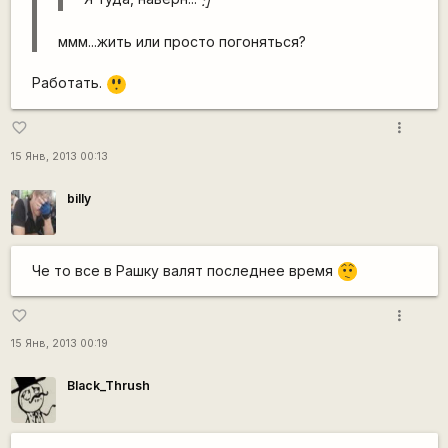
:]
ммм...жить или просто погоняться?
=8
Работать.
O
more_vert
favorite_border
15 Янв, 2013 00:13
billy
Че то все в Рашку валят последнее время
:-/
more_vert
favorite_border
15 Янв, 2013 00:19
Black_Thrush