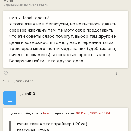
Маня
Удалённый пользователь
ну ты, fanat, даешь!
я тоже живу не в беларусии, но не пытаюсь давать
советов живущим там, т.к могу себе представить,
что эти советы слабо помогут, выбор там другой и
цены и возможности тоже. у нас в германии таких
трейлеров много, почти мода на них (удобные они,
ничего не скажешь), а насколько просто такое в
Беларусии найти - это другое дело.
more_vert
favorite_border
18 Июл, 2005 04:10
_Lion510
_
Цитата сообщения от
fanat
отправленного
30 Июн, 2005 в 18:04
купил таки я этот трейлер (120уе)
классная штука