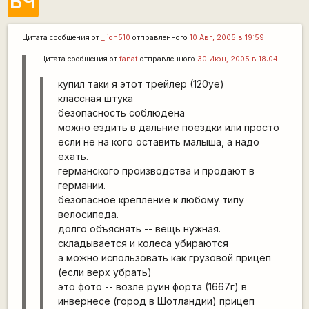
ВЧ
Цитата сообщения от
_lion510
отправленного
10 Авг, 2005 в 19:59
Цитата сообщения от
fanat
отправленного
30 Июн, 2005 в 18:04
купил таки я этот трейлер (120уе)
классная штука
безопасность соблюдена
можно ездить в дальние поездки или просто
если не на кого оставить малыша, а надо
ехать.
германского производства и продают в
германии.
безопасное крепление к любому типу
велосипеда.
долго объяснять -- вещь нужная.
складывается и колеса убираются
а можно использовать как грузовой прицеп
(если верх убрать)
это фото -- возле руин форта (1667г) в
инвернесе (город в Шотландии) прицеп