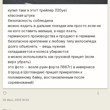
купил таки я этот трейлер (120уе)
классная штука
безопасность соблюдена
можно ездить в дальние поездки или просто если не
на кого оставить малыша, а надо ехать.
германского производства и продают в германии.
безопасное крепление к любому типу велосипеда.
долго объяснять -- вещь нужная.
складывается и колеса убираются
а можно использовать как грузовой прицеп (если
верх убрать)
это фото -- возле руин форта (1667г) в инвернесе
(город в Шотландии) прицеп прикреплен к
поломанному байку, востановленным после
соревнований)
more_vert
favorite_border
30 Июн, 2005 18:04