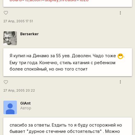
more_vert
favorite_border
27 Апр, 2005 17:51
Berserker
Я купил на Динамо за 55 уев. Доволен. Чадо тоже
.
:D
Ему три года. Конечно, стиль катания с ребенком
более спокойный, но оно того стоит
more_vert
favorite_border
27 Апр, 2005 20:22
GIAnt
Автор
спасибо за ответы. Ездить то я буду осторожней но
бывает "дурное стечение обстоятельств" . Можно