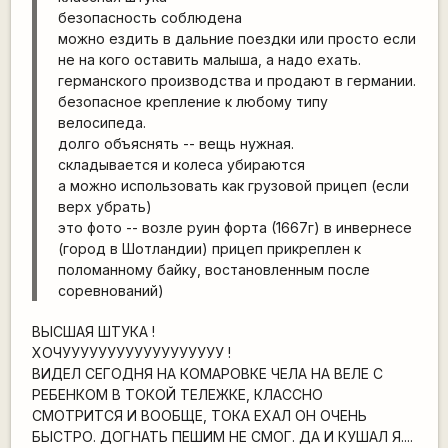
безопасность соблюдена
можно ездить в дальние поездки или просто если
не на кого оставить малыша, а надо ехать.
германского производства и продают в германии.
безопасное крепление к любому типу
велосипеда.
долго объяснять -- вещь нужная.
складывается и колеса убираются
а можно использовать как грузовой прицеп (если
верх убрать)
это фото -- возле руин форта (1667г) в инвернесе
(город в Шотландии) прицеп прикреплен к
поломанному байку, востановленным после
соревнований)
ВЫСШАЯ ШТУКА !
ХОЧУУУУУУУУУУУУУУУУУУ !
ВИДЕЛ СЕГОДНЯ НА КОМАРОВКЕ ЧЕЛА НА ВЕЛЕ С
РЕБЕНКОМ В ТОКОЙ ТЕЛЕЖКЕ, КЛАССНО
СМОТРИТСЯ И ВООБЩЕ, ТОКА ЕХАЛ ОН ОЧЕНЬ
БЫСТРО. ДОГНАТЬ ПЕШИМ НЕ СМОГ. ДА И КУШАЛ Я....