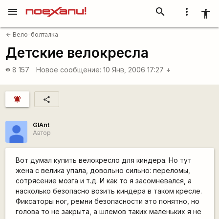
menu
search
more_vert
accessibility_new
Вело-болталка
arrow_back
Детские велокресла
8 157
Новое сообщение:
10 Янв, 2006 17:27
visibility
arrow_downward
notifications_active
share
GIAnt
Автор
Вот думал купить велокресло для киндера. Но тут
жена с велика упала, довольно сильно: переломы,
сотрясение мозга и т.д. И как то я засомневался, а
насколько безопасно возить киндера в таком кресле.
Фиксаторы ног, ремни безопасности это понятно, но
голова то не закрыта, а шлемов таких маленьких я не