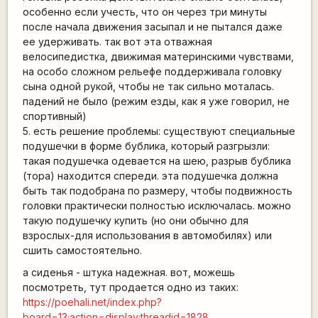
особенно если учесть, что он через три минуты
после начала движения засыпал и не пытался даже
ее удерживать. так вот эта отважная
велосипедистка, движимая материнскими чувствами,
на особо сложном рельефе поддерживала головку
сына одной рукой, чтобы не так сильно моталась.
падений не было (режим езды, как я уже говорил, не
спортивный)
5. есть решение проблемы: существуют специальные
подушечки в форме бублика, который разгрызли:
такая подушечка одевается на шею, разрыв бублика
(тора) находится спереди. эта подушечка должна
быть так подобрана по размеру, чтобы подвижность
головки практически полностью исключалась. можно
такую подушечку купить (но они обычно для
взрослых-для использования в автомобилях) или
сшить самостоятельно.
а сиденья - штука надежная. вот, можешь
посмотреть, тут продается одно из таких:
https://poehali.net/index.php?
board=13;action=display;threadid=1828