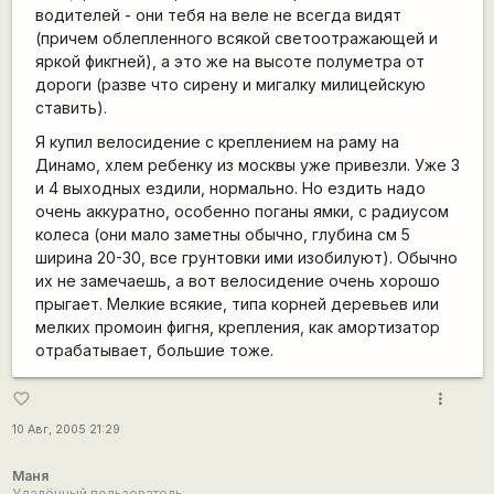
водителей - они тебя на веле не всегда видят
(причем облепленного всякой светоотражающей и
яркой фикгней), а это же на высоте полуметра от
дороги (разве что сирену и мигалку милицейскую
ставить).
Я купил велосидение с креплением на раму на
Динамо, хлем ребенку из москвы уже привезли. Уже 3
и 4 выходных ездили, нормально. Но ездить надо
очень аккуратно, особенно поганы ямки, с радиусом
колеса (они мало заметны обычно, глубина см 5
ширина 20-30, все грунтовки ими изобилуют). Обычно
их не замечаешь, а вот велосидение очень хорошо
прыгает. Мелкие всякие, типа корней деревьев или
мелких промоин фигня, крепления, как амортизатор
отрабатывает, большие тоже.
more_vert
favorite_border
10 Авг, 2005 21:29
Маня
Удалённый пользователь