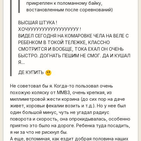
прикреплен к поломанному байку,
востановленным после соревнований)
ВЫСШАЯ ШТУКА !
ХОЧУУУУУУУУУУУУУУУУУУ !
ВИДЕЛ СЕГОДНЯ НА КОМАРОВКЕ ЧЕЛА НА ВЕЛЕ С
РЕБЕНКОМ В ТОКОЙ ТЕЛЕЖКЕ, КЛАССНО
СМОТРИТСЯ И ВООБЩЕ, ТОКА ЕХАЛ ОН ОЧЕНЬ
БЫСТРО. ДОГНАТЬ ПЕШИМ НЕ СМОГ. ДА И КУШАЛ
Я....
ДЕ КУПИТЬ
???
Не советовал бы я. Когда-то пользовал очень
похожую коляску от ММВЗ, очень крепкая, из
миллиметровой жести корзина (до сих пор на даче
живет, коровьи фекалии возить и т.д.). Но у нее был
один большой минус, чуть не угадал радиус
поворота и скорость, она опрокидывалась, особенно
приятно это было на дороге. Ребенка туда посадить,
я ни за что не рискнул бы.
А еще, вспоминая, как ездит добрая половина наших