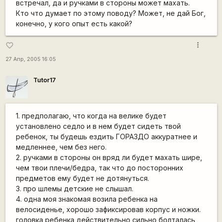
встречал, да и ручками в стороны может махать.
Кто что думает по этому поводу? Может, не дай Бог,
конечно, у кого опыт есть какой?
more_vert
favorite_border
27 Апр, 2005 16:05
Tutor17
1. предполагаю, что когда на велике будет
установлено седло и в нем будет сидеть твой
ребенок, ты будешь ездить ГОРАЗДО аккуратнее и
медленнее, чем без него.
2. ручками в стороны он вряд ли будет махать шире,
чем твои плечи/бедра, так что до посторонних
предметов ему будет не дотянуться.
3. про шлемы детские не слышал.
4. одна моя знакомая возила ребенка на
велосиденье, хорошо зафиксировав корпус и ножки.
головка ребенка действительно сильно болталась,