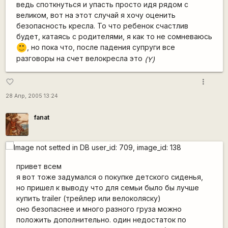
ведь споткнуться и упасть просто идя рядом с
великом, вот на этот случай я хочу оценить
безопасность кресла. То что ребенок счастлив
будет, катаясь с родителями, я как то не сомневаюсь
, но пока что, после падения супруги все
:)
разговоры на счет велокресла это
(Y)
more_vert
favorite_border
28 Апр, 2005 13:24
fanat
привет всем
я вот тоже задумался о покупке детского сиденья,
но пришел к выводу что для семьи было бы лучше
купить trailer (трейлер или велоколяску)
оно безопаснее и много разного груза можно
положить дополнительно. один недостаток по