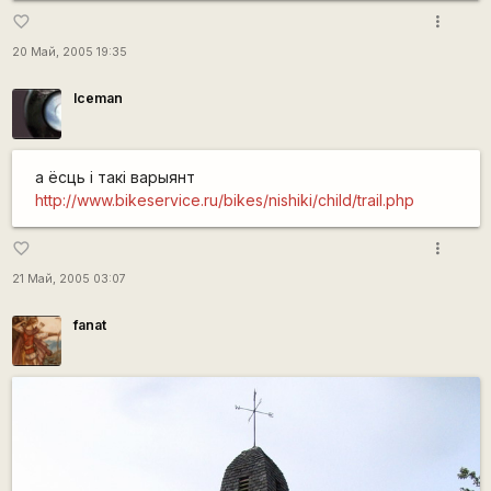
more_vert
favorite_border
20 Май, 2005 19:35
Iceman
а ёсць і такі варыянт
http://www.bikeservice.ru/bikes/nishiki/child/trail.php
more_vert
favorite_border
21 Май, 2005 03:07
fanat