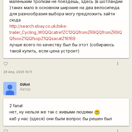
маленьким тропкам не поездешь, здесь (в шотландии
)таких мало в основном широкие на два велосипеда.
для разнообразия выбора могу предложить зайти
сюда
http://search.ebay.co.uk/bike-
trailer_Cycling_W0QQcatrefZC12QQfromZR9QQfromZR9Q
QfsooZ1QQfsopZ1QQsacatZ16169
лучше всего по качеству был бы этот (собираюсь
такой купить, если цена устроит)
more_vert
favorite_border
28 Апр, 2005 16:11
GIAnt
Автор
2 fanat
нет, ну нельзя же так с живыми людями
:C
каб у нас (здеся) они были вопрос бы решен был
more_vert
favorite_border