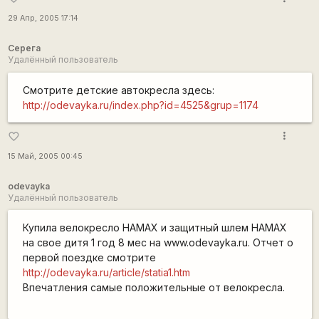
29 Апр, 2005 17:14
Серега
Удалённый пользователь
Смотрите детские автокресла здесь:
http://odevayka.ru/index.php?id=4525&grup=1174
more_vert
favorite_border
15 Май, 2005 00:45
odevayka
Удалённый пользователь
Купила велокресло HAMAX и защитный шлем HAMAX
на свое дитя 1 год 8 мес на www.odevayka.ru. Отчет о
первой поездке смотрите
http://odevayka.ru/article/statia1.htm
Впечатления самые положительные от велокресла.