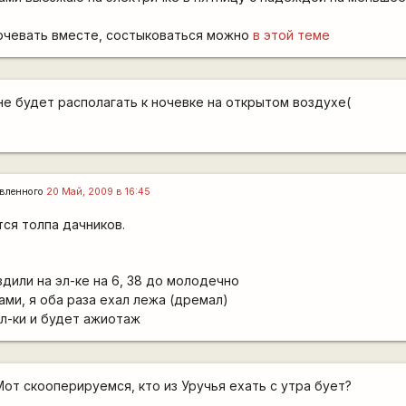
ночевать вместе, состыковаться можно
в этой теме
не будет располагать к ночевке на открытом воздухе(
вленного
20 Май, 2009 в 16:45
ся толпа дачников.
дили на эл-ке на 6, 38 до молодечно
ами, я оба раза ехал лежа (дремал)
л-ки и будет ажиотаж
Мот скооперируемся, кто из Уручья ехать с утра бует?