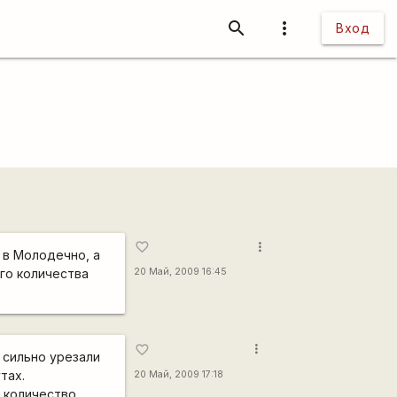
search
more_vert
Вход
more_vert
favorite_border
ь в Молодечно, а
ого количества
20 Май, 2009 16:45
more_vert
favorite_border
 сильно урезали
тах.
20 Май, 2009 17:18
е количество