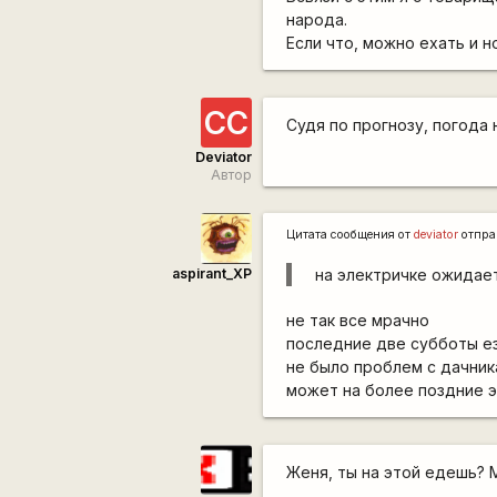
народа.
Если что, можно ехать и 
СС
Судя по прогнозу, погода 
Deviator
Автор
Цитата сообщения от
deviator
отпра
aspirant_XP
на электричке ожидает
не так все мрачно
последние две субботы ез
не было проблем с дачник
может на более поздние э
Женя, ты на этой едешь? 