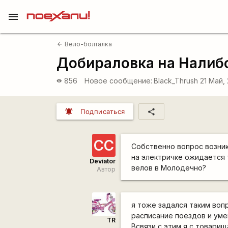
menu
Вело-болталка
arrow_back
Добираловка на Налиб
856
Новое сообщение:
Black_Thrush
21 Май,
visibility
notifications_active
share
Подписаться
СС
Собственно вопрос возник 
на электричке ожидается т
Deviator
велов в Молодечно?
Автор
я тоже задался таким вопр
расписание поездов и уме
TR
Всвязи с этим я с товари