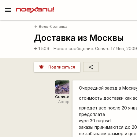
menu
Вело-болталка
arrow_back
Доставка из Москвы
1 509
Новое сообщение:
Guns-c
17 Янв, 2009
visibility
notifications_active
share
Подписаться
Очередной заезд в Москву
Guns-c
стоимость доставки как вс
Автор
приедет все после 20 янва
предоплата
курс 30 rur/usd
заказы принимаются до 20
не забываем размер и цве