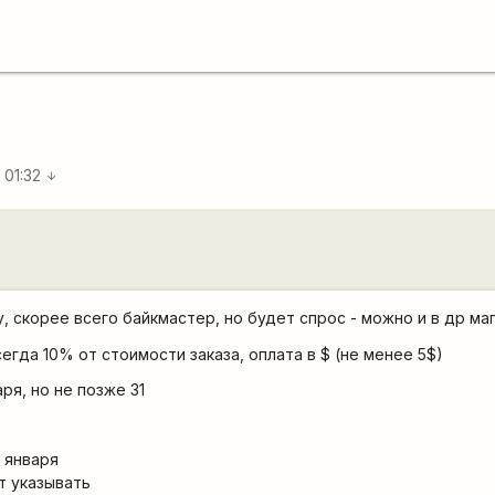
 01:32
arrow_downward
, скорее всего байкмастер, но будет спрос - можно и в др ма
егда 10% от стоимости заказа, оплата в $ (не менее 5$)
ря, но не позже 31
 января
т указывать