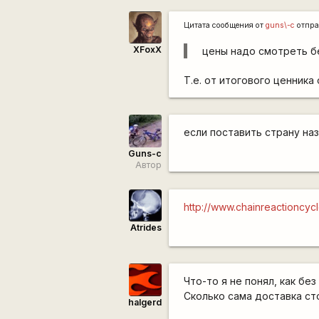
Цитата сообщения от
guns\-c
отпра
XFoxX
цены надо смотреть без
Т.е. от итогового ценника
если поставить страну на
Guns-c
Автор
http://www.chainreactioncy
Atrides
Что-то я не понял, как бе
Сколько сама доставка ст
halgerd