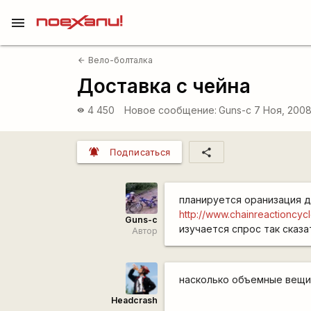
menu
Вело-болталка
arrow_back
Доставка с чейна
4 450
Новое сообщение:
Guns-c
7 Ноя, 2008
visibility
notifications_active
share
Подписаться
планируется оранизация до
http://www.chainreactioncyc
Guns-c
изучается спрос так сказа
Автор
насколько объемные вещи
Headcrash