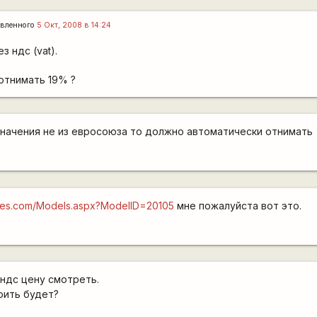
вленного
5 Окт, 2008 в 14:24
 ндс (vat).
 отнимать 19% ?
значения не из евросоюза то должно автоматически отнимать
cles.com/Models.aspx?ModelID=20105
мне пожалуйста вот это.
з ндс цену смотреть.
оить будет?