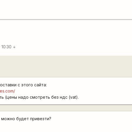
 10:30
arrow_downward
ставки с этого сайта:
les.com/
ть (цены надо смотреть без ндс (vat).
 можно будет привезти?