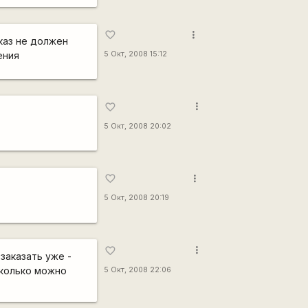
more_vert
favorite_border
каз не должен
ения
5 Окт, 2008 15:12
more_vert
favorite_border
5 Окт, 2008 20:02
more_vert
favorite_border
5 Окт, 2008 20:19
more_vert
favorite_border
заказать уже -
сколько можно
5 Окт, 2008 22:06