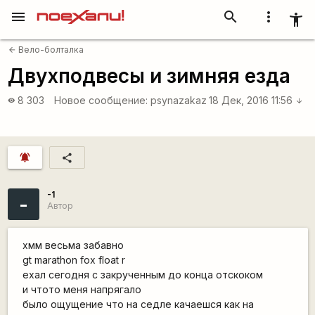
menu
search
more_vert
accessibility_new
Вело-болталка
arrow_back
Двухподвесы и зимняя езда
8 303
Новое сообщение:
psynazakaz
18 Дек, 2016 11:56
visibility
arrow_downward
notifications_active
share
-1
-
Автор
хмм весьма забавно
gt marathon fox float r
ехал сегодня с закрученным до конца отскоком
и чтото меня напрягало
было ощущение что на седле качаешся как на