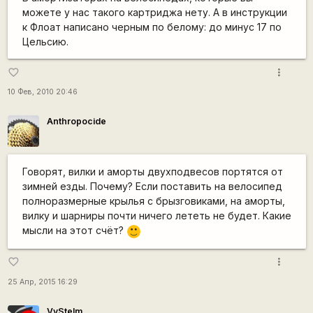
можете у нас такого картриджа нету. А в инструкции
к Флоат написано черным по белому: до минус 17 по
Цельсию.
more_vert
favorite_border
10 Фев, 2010 20:46
Anthropocide
Говорят, вилки и аморты двухподвесов портятся от
зимней езды. Почему? Если поставить на велосипед
полноразмерные крылья с брызговиками, на аморты,
вилку и шарниры почти ничего лететь не будет. Какие
мысли на этот счёт?
:)
more_vert
favorite_border
25 Апр, 2015 16:29
VvStelm