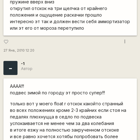
пружине вверх вниз
открутил отскок на три щелчка от крайнего
положения и ощущение раскачки прошло
интересно эт так и должен вести себя аммортизатор
или эт его от мороза перетупило
more_vert
favorite_border
27 Янв, 2010 12:20
-1
-
Автор
AAAA!!!
подвес зимой по городу эт просто супер!!!
только вот у моего float r отскок какойто странный
во всех положениях кроме 2-3 крайних если стоя на
педалях плюхнуцца в седло по подвеска
успокаивается не менее чем за два колебания
в итоге езжу на полностью закрученном отскоке
и все равно хочется хотябы попробовать более