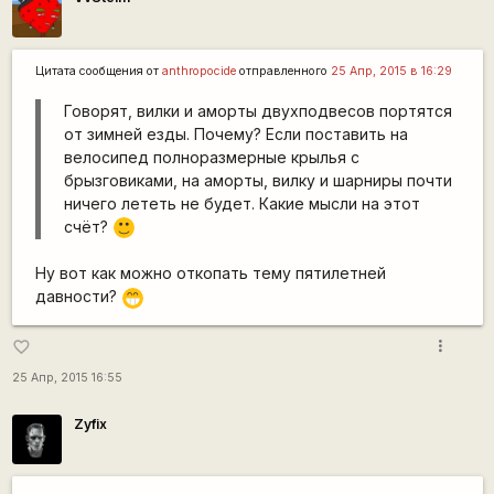
Цитата сообщения от
anthropocide
отправленного
25 Апр, 2015 в 16:29
Говорят, вилки и аморты двухподвесов портятся
от зимней езды. Почему? Если поставить на
велосипед полноразмерные крылья с
брызговиками, на аморты, вилку и шарниры почти
ничего лететь не будет. Какие мысли на этот
счёт?
:)
Ну вот как можно откопать тему пятилетней
давности?
;D
more_vert
favorite_border
25 Апр, 2015 16:55
Zyfix