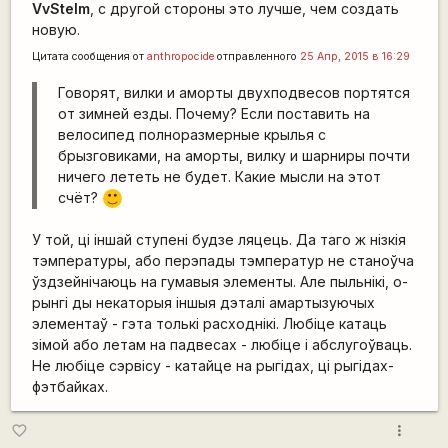
VvStelm
, с другой стороны это лучше, чем создать
новую.
Цитата сообщения от
anthropocide
отправленного
25 Апр, 2015 в 16:29
Говорят, вилки и аморты двухподвесов портятся
от зимней езды. Почему? Если поставить на
велосипед полноразмерные крылья с
брызговиками, на аморты, вилку и шарниры почти
ничего лететь не будет. Какие мысли на этот
счёт?
:)
У той, ці іншай ступені будзе ляцець. Да таго ж нізкія
тэмпературы, або перэпады тэмператур не станоўча
ўздзейнічаюць на гумавыя элементы. Але пыльнікі, о-
рынгі ды некаторыя іншыя дэталі амартызуючых
элементаў - гэта толькі расходнікі. Любіце катаць
зімой або летам на падвесах - любіце і абслугоўваць.
Не любіце сэрвісу - катайце на рыгідах, ці рыгідах-
фэтбайках.
more_vert
favorite_border