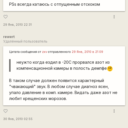
PSs всегда катаюсь с отпущенным отскоком
more_vert
favorite_border
29 Янв, 2010 22:31
rewert
Удалённый пользователь
Цитата сообщения от
zxv
отправленного
29 Янв, 2010 в 21:09
неужто когда ездил в -20С прорвался азот из
компенсационной камеры в полость демпфе
???
В таком случае должен появится характерный
"чвакающий" звук. В любом случае диагноз ясен,
упало давление в комп. камере. Видать даже азот не
любит крещенских морозов.
more_vert
favorite_border
30 Янв, 2010 02:55