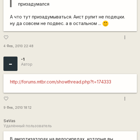
призадумался
А что тут призадумываться. Аист рулит не подецки.
ну да совсем не подвес. а в остальном ...
:)
more_vert
favorite_border
4 Фев, 2010 22:48
-1
-
Автор
http://forums.mtbr.com/showthread.php?t=174333
more_vert
favorite_border
9 Фев, 2010 18:12
SeVas
Удалённый пользователь
В амортизаторах на велосипедах, которые вы