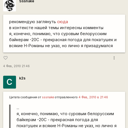
Sssnake
рекомендую заглянуть
сюда
в контексте нашей темы интересны комменты
я, конечно, понимаю, что суровым белорусским
байкерам -20C - прекрасная погода для покатушек и
всякие Н-Романы не указ, но лично я призадумался
more_vert
favorite_border
4 Фев, 2010 21:46
k2s
С
Цитата сообщения от
sssnake
отправленного
4 Фев, 2010 в 21:46
...
я, конечно, понимаю, что суровым белорусским
байкерам -20C - прекрасная погода для
покатушек и всякие Н-Романы не указ, но лично я