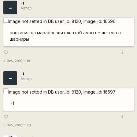
-1
-
Автор
поставил на марафон щиток чтоб амно не летело в
шарниры
more_vert
favorite_border
3 Фев, 2010 11:19
-1
-
Автор
+1
more_vert
favorite_border
3 Фев, 2010 11:20