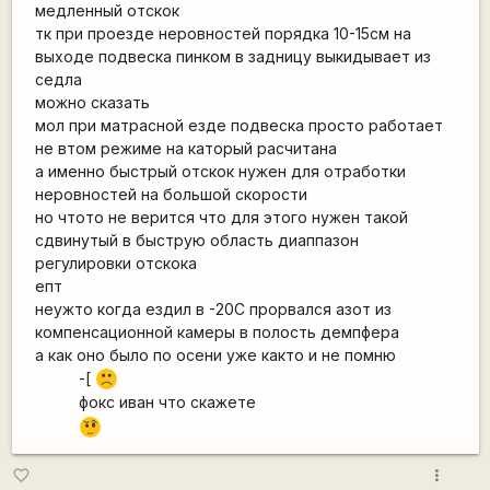
медленный отскок
тк при проезде неровностей порядка 10-15см на
выходе подвеска пинком в задницу выкидывает из
седла
можно сказать
мол при матрасной езде подвеска просто работает
не втом режиме на каторый расчитана
а именно быстрый отскок нужен для отработки
неровностей на большой скорости
но чтото не верится что для этого нужен такой
сдвинутый в быструю область диаппазон
регулировки отскока
епт
неужто когда ездил в -20С прорвался азот из
компенсационной камеры в полость демпфера
а как оно было по осени уже както и не помню
-[
:'(
фокс иван что скажете
???
more_vert
favorite_border