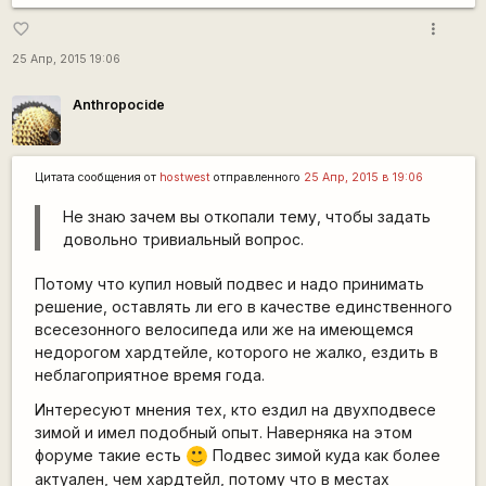
more_vert
favorite_border
25 Апр, 2015 19:06
Anthropocide
Цитата сообщения от
hostwest
отправленного
25 Апр, 2015 в 19:06
Не знаю зачем вы откопали тему, чтобы задать
довольно тривиальный вопрос.
Потому что купил новый подвес и надо принимать
решение, оставлять ли его в качестве единственного
всесезонного велосипеда или же на имеющемся
недорогом хардтейле, которого не жалко, ездить в
неблагоприятное время года.
Интересуют мнения тех, кто ездил на двухподвесе
зимой и имел подобный опыт. Наверняка на этом
форуме такие есть
Подвес зимой куда как более
:)
актуален, чем хардтейл, потому что в местах